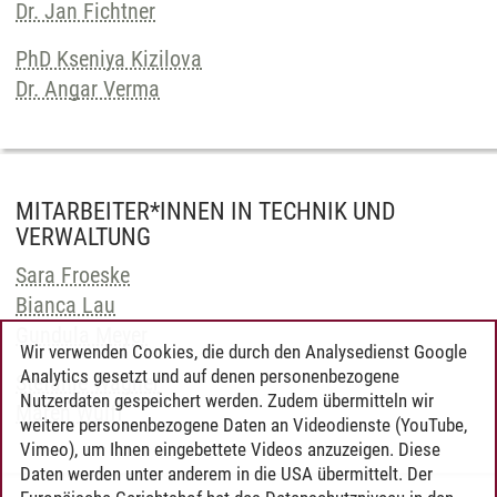
Dr. Jan Fichtner
PhD Kseniya Kizilova
Dr. Angar Verma
MITARBEITER*INNEN IN TECHNIK UND
VERWALTUNG
Sara Froeske
Bianca Lau
Gundula Meyer
Wir verwenden Cookies, die durch den Analysedienst Google
Analytics gesetzt und auf denen personenbezogene
Stefanie Wagner
Nutzerdaten gespeichert werden. Zudem übermitteln wir
Maren Wulff
weitere personenbezogene Daten an Videodienste (YouTube,
Vimeo), um Ihnen eingebettete Videos anzuzeigen. Diese
Daten werden unter anderem in die USA übermittelt. Der