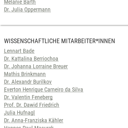
Melanie Barth
Dr. Julia Oppermann
WISSENSCHAFTLICHE MITARBEITER*INNEN
Lennart Bade
Dr. Kattalina Berriochoa
Dr. Johanna Lorraine Breuer
Mathis Brinkmann
Dr. Alexandr Burilkov
Everton Henrique Carneiro da Silva
Dr. Valentin Feneberg
Prof. Dr. Dawid Friedrich
Julia Hufnagl
Dr. Anna-Franziska Kähler