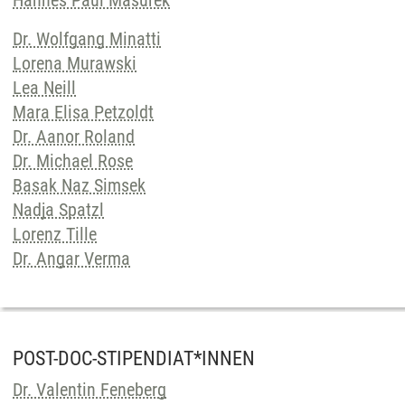
Hannes Paul Masurek
Dr. Wolfgang Minatti
Lorena Murawski
Lea Neill
Mara Elisa Petzoldt
Dr. Aanor Roland
Dr. Michael Rose
Basak Naz Simsek
Nadja Spatzl
Lorenz Tille
Dr. Angar Verma
POST-DOC-STIPENDIAT*INNEN
Dr. Valentin Feneberg