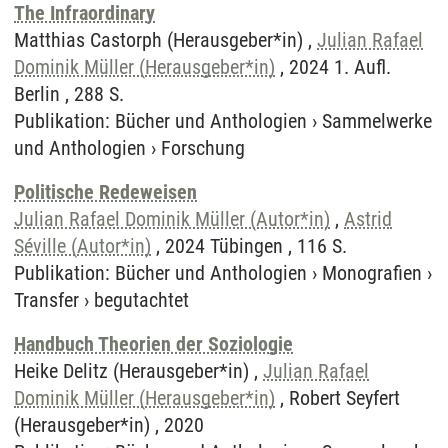
The Infraordinary
Matthias Castorph (Herausgeber*in) ,
Julian Rafael
Dominik Müller (Herausgeber*in)
, 2024 1. Aufl.
Berlin , 288 S.
Publikation
:
Bücher und Anthologien
›
Sammelwerke
und Anthologien
›
Forschung
Politische Redeweisen
Julian Rafael Dominik Müller (Autor*in)
,
Astrid
Séville (Autor*in)
, 2024 Tübingen , 116 S.
Publikation
:
Bücher und Anthologien
›
Monografien
›
Transfer
›
begutachtet
Handbuch Theorien der Soziologie
Heike Delitz (Herausgeber*in) ,
Julian Rafael
Dominik Müller (Herausgeber*in)
, Robert Seyfert
(Herausgeber*in) , 2020