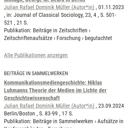
Julian Rafael Dominik Müller (Autor*in)
, 01.11.2023
, in: Journal of Classical Sociology, 23, 4 , S. 501-
521 , 21 S.
Publikation
:
Beiträge in Zeitschriften
›
Zeitschriftenaufsätze
›
Forschung
›
begutachtet
Alle Publikationen anzeigen
BEITRÄGE IN SAMMELWERKEN
Kommunikationsmediengeschichte: Niklas
Luhmanns Theorie der Medien im Lichte der
Geschichtswissenschaft
Julian Rafael Dominik Müller (Autor*in)
, 23.09.2024
Berlin/Boston , S. 83-99 , 17 S.
Publikation
:
Beiträge in Sammelwerken
›
Aufsätze in