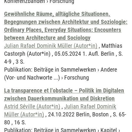
Konferenzbänden
›
Forschung
Gewöhnliche Räume, alltägliche Situationen.
Begegnungen zwischen Architektur und Soziologie:
Ordinary Places, Everyday Situations: Encounters
between Architecture and Sociology
Julian Rafael Dominik Müller (Autor*in)
, Matthias
Castorph (Autor*in) , 05.05.2024 1. Aufl. Berlin , S.
4-9 , 3 S.
Publikation
:
Beiträge in Sammelwerken
›
Andere
(Vor- und Nachworte ...)
›
Forschung
La transparence et l’obstacle – Politik im Digitalen
zwischen Dauerkommunikation und Diskretion
Astrid Séville (Autor*in)
,
Julian Rafael Dominik
Müller (Autor*in)
, 24.10.2022 Berlin, Boston , S. 65-
80 , 16 S.
Publikation
:
Beiträge in Sammelwerken
›
Kapitel
›