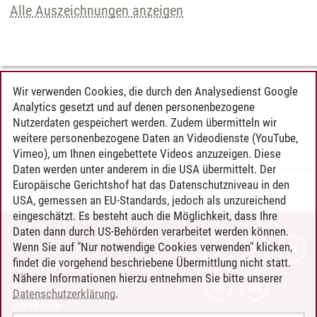
Alle Auszeichnungen anzeigen
Wir verwenden Cookies, die durch den Analysedienst Google
LEHRVERANSTALTUNGEN
Analytics gesetzt und auf denen personenbezogene
Nutzerdaten gespeichert werden. Zudem übermitteln wir
Keine Veranstaltungen gefunden.
weitere personenbezogene Daten an Videodienste (YouTube,
Vimeo), um Ihnen eingebettete Videos anzuzeigen. Diese
Daten werden unter anderem in die USA übermittelt. Der
Europäische Gerichtshof hat das Datenschutzniveau in den
Pressestelle
/
27.04.2026
USA, gemessen an EU-Standards, jedoch als unzureichend
eingeschätzt. Es besteht auch die Möglichkeit, dass Ihre
Daten dann durch US-Behörden verarbeitet werden können.
KONTAKT
Wenn Sie auf "Nur notwendige Cookies verwenden" klicken,
findet die vorgehend beschriebene Übermittlung nicht statt.
LEUPHANA ALS ARBEITGEBER
Nähere Informationen hierzu entnehmen Sie bitte unserer
INTRANET
Datenschutzerklärung
.
IMPRESSUM