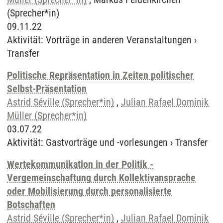
(Sprecher*in)
09.11.22
Aktivität
:
Vorträge in anderen Veranstaltungen
›
Transfer
Politische Repräsentation in Zeiten politischer
Selbst-Präsentation
Astrid Séville (Sprecher*in)
,
Julian Rafael Dominik
Müller (Sprecher*in)
03.07.22
Aktivität
:
Gastvorträge und -vorlesungen
›
Transfer
Wertekommunikation in der Politik -
Vergemeinschaftung durch Kollektivansprache
oder Mobilisierung durch personalisierte
Botschaften
Astrid Séville (Sprecher*in)
,
Julian Rafael Dominik