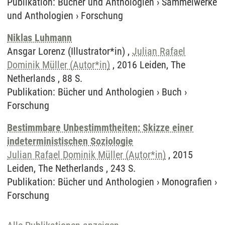
Publikation
:
Bücher und Anthologien
›
Sammelwerke
und Anthologien
›
Forschung
Niklas Luhmann
Ansgar Lorenz (Illustrator*in) ,
Julian Rafael
Dominik Müller (Autor*in)
, 2016 Leiden, The
Netherlands , 88 S.
Publikation
:
Bücher und Anthologien
›
Buch
›
Forschung
Bestimmbare Unbestimmtheiten: Skizze einer
indeterministischen Soziologie
Julian Rafael Dominik Müller (Autor*in)
, 2015
Leiden, The Netherlands , 243 S.
Publikation
:
Bücher und Anthologien
›
Monografien
›
Forschung