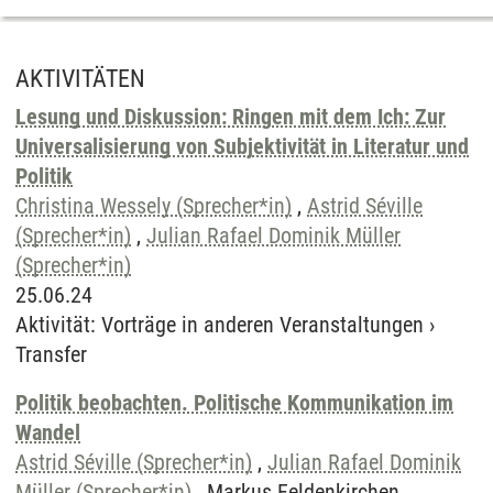
AKTIVITÄTEN
Lesung und Diskussion: Ringen mit dem Ich: Zur
Universalisierung von Subjektivität in Literatur und
Politik
Christina Wessely (Sprecher*in)
,
Astrid Séville
(Sprecher*in)
,
Julian Rafael Dominik Müller
(Sprecher*in)
25.06.24
Aktivität
:
Vorträge in anderen Veranstaltungen
›
Transfer
Politik beobachten. Politische Kommunikation im
Wandel
Astrid Séville (Sprecher*in)
,
Julian Rafael Dominik
Müller (Sprecher*in)
, Markus Feldenkirchen