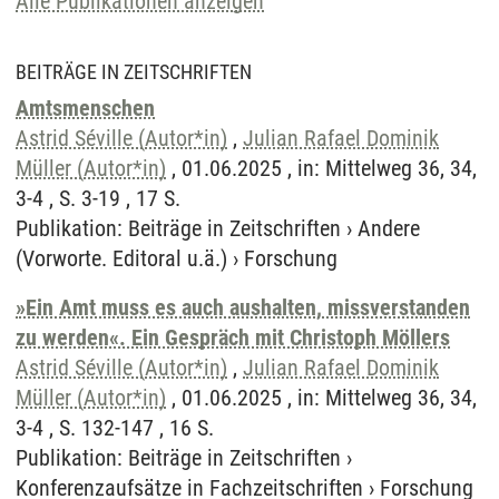
Alle Publikationen anzeigen
BEITRÄGE IN ZEITSCHRIFTEN
Amtsmenschen
Astrid Séville (Autor*in)
,
Julian Rafael Dominik
Müller (Autor*in)
, 01.06.2025 , in: Mittelweg 36, 34,
3-4 , S. 3-19 , 17 S.
Publikation
:
Beiträge in Zeitschriften
›
Andere
(Vorworte. Editoral u.ä.)
›
Forschung
»Ein Amt muss es auch aushalten, missverstanden
zu werden«. Ein Gespräch mit Christoph Möllers
Astrid Séville (Autor*in)
,
Julian Rafael Dominik
Müller (Autor*in)
, 01.06.2025 , in: Mittelweg 36, 34,
3-4 , S. 132-147 , 16 S.
Publikation
:
Beiträge in Zeitschriften
›
Konferenzaufsätze in Fachzeitschriften
›
Forschung