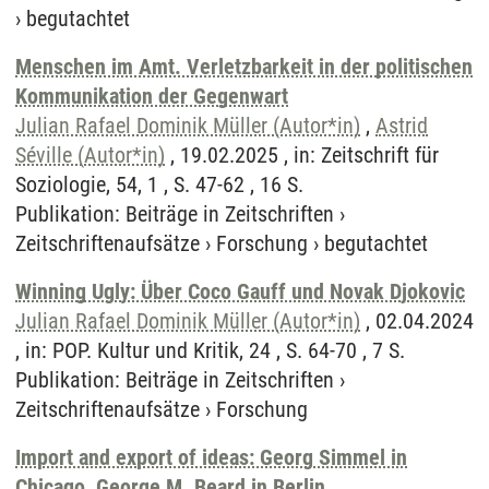
›
begutachtet
Menschen im Amt. Verletzbarkeit in der politischen
Kommunikation der Gegenwart
Julian Rafael Dominik Müller (Autor*in)
,
Astrid
Séville (Autor*in)
, 19.02.2025 , in: Zeitschrift für
Soziologie, 54, 1 , S. 47-62 , 16 S.
Publikation
:
Beiträge in Zeitschriften
›
Zeitschriftenaufsätze
›
Forschung
›
begutachtet
Winning Ugly: Über Coco Gauff und Novak Djokovic
Julian Rafael Dominik Müller (Autor*in)
, 02.04.2024
, in: POP. Kultur und Kritik, 24 , S. 64-70 , 7 S.
Publikation
:
Beiträge in Zeitschriften
›
Zeitschriftenaufsätze
›
Forschung
Import and export of ideas: Georg Simmel in
Chicago, George M. Beard in Berlin