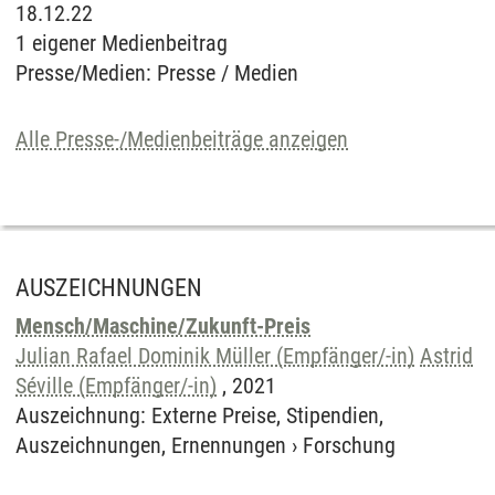
18.12.22
1 eigener Medienbeitrag
Presse/Medien
:
Presse / Medien
Alle Presse-/Medienbeiträge anzeigen
AUSZEICHNUNGEN
Mensch/Maschine/Zukunft-Preis
Julian Rafael Dominik Müller (Empfänger/-in)
Astrid
Séville (Empfänger/-in)
,
2021
Auszeichnung
:
Externe Preise, Stipendien,
Auszeichnungen, Ernennungen
›
Forschung