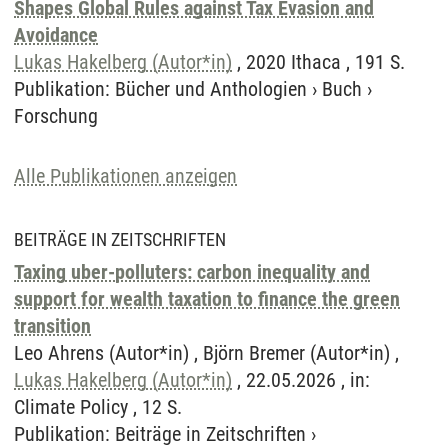
Shapes Global Rules against Tax Evasion and
Avoidance
Lukas Hakelberg (Autor*in)
, 2020 Ithaca , 191 S.
Publikation
:
Bücher und Anthologien
›
Buch
›
Forschung
Alle Publikationen anzeigen
BEITRÄGE IN ZEITSCHRIFTEN
Taxing uber-polluters: carbon inequality and
support for wealth taxation to finance the green
transition
Leo Ahrens (Autor*in) , Björn Bremer (Autor*in) ,
Lukas Hakelberg (Autor*in)
, 22.05.2026 , in:
Climate Policy , 12 S.
Publikation
:
Beiträge in Zeitschriften
›