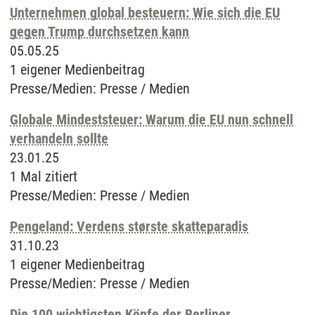
Unternehmen global besteuern: Wie sich die EU
gegen Trump durchsetzen kann
05.05.25
1 eigener Medienbeitrag
Presse/Medien
:
Presse / Medien
Globale Mindeststeuer: Warum die EU nun schnell
verhandeln sollte
23.01.25
1 Mal zitiert
Presse/Medien
:
Presse / Medien
Pengeland: Verdens største skatteparadis
31.10.23
1 eigener Medienbeitrag
Presse/Medien
:
Presse / Medien
Die 100 wichtigsten Köpfe der Berliner