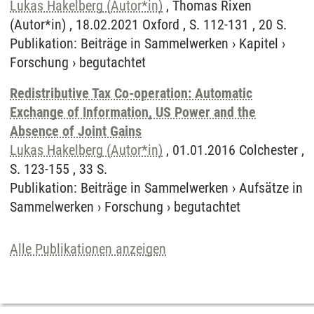
Lukas Hakelberg (Autor*in)
, Thomas Rixen
(Autor*in) , 18.02.2021 Oxford , S. 112-131 , 20 S.
Publikation
:
Beiträge in Sammelwerken
›
Kapitel
›
Forschung
›
begutachtet
Redistributive Tax Co-operation: Automatic
Exchange of Information, US Power and the
Absence of Joint Gains
Lukas Hakelberg (Autor*in)
, 01.01.2016 Colchester ,
S. 123-155 , 33 S.
Publikation
:
Beiträge in Sammelwerken
›
Aufsätze in
Sammelwerken
›
Forschung
›
begutachtet
Alle Publikationen anzeigen