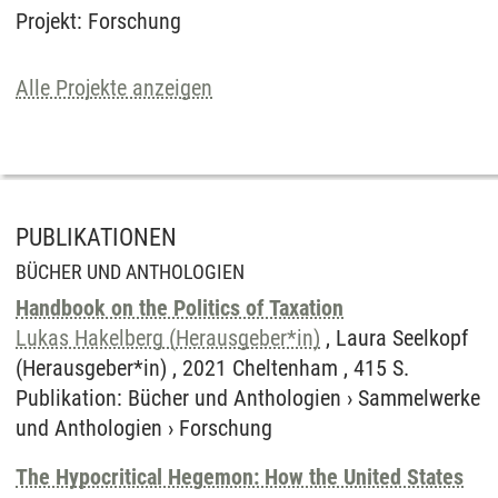
Projekt
:
Forschung
Alle Projekte anzeigen
PUBLIKATIONEN
BÜCHER UND ANTHOLOGIEN
Handbook on the Politics of Taxation
Lukas Hakelberg (Herausgeber*in)
, Laura Seelkopf
(Herausgeber*in) , 2021 Cheltenham , 415 S.
Publikation
:
Bücher und Anthologien
›
Sammelwerke
und Anthologien
›
Forschung
The Hypocritical Hegemon: How the United States