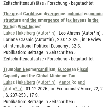
Zeitschriftenaufsätze
›
Forschung
›
begutachtet
The great Caribbean divergence: colonial economic
structure and the emergence of tax havens in the
'British West Indies'
Lukas Hakelberg (Autor*in)
, Leo Ahrens (Autor*in) ,
Loriana Crasnic (Autor*in) , 20.04.2026 , in: Review
of International Political Economy , 32 S.
Publikation
:
Beiträge in Zeitschriften
›
Zeitschriftenaufsätze
›
Forschung
›
begutachtet
Trumpian Neomercantilism, European Fiscal
Capacity and the Global Minimum Tax
Lukas Hakelberg (Autor*in)
,
Aanor Roland
(Autor*in)
, 01.12.2025 , in: Economists' Voice, 22, 2
, S. 237-253 , 17 S.
Publikation
:
Beiträge in Zeitschriften
›