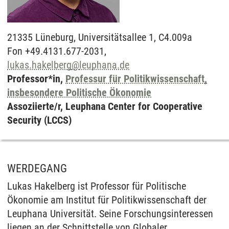
21335
Lüneburg,
Universitätsallee 1, C4.009a
Fon +49.4131.677-2031,
lukas.hakelberg
@
leuphana.de
Professor*in,
Professur für Politikwissenschaft,
insbesondere Politische Ökonomie
Assoziierte/r, Leuphana Center for Cooperative
Security (LCCS)
WERDEGANG
Lukas Hakelberg ist Professor für Politische
Ökonomie am Institut für Politikwissenschaft der
Leuphana Universität. Seine Forschungsinteressen
liegen an der Schnittstelle von Globaler,