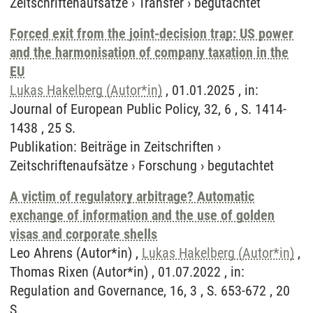
Zeitschriftenaufsätze
›
Transfer
›
begutachtet
Forced exit from the joint-decision trap: US power
and the harmonisation of company taxation in the
EU
Lukas Hakelberg (Autor*in)
, 01.01.2025 , in:
Journal of European Public Policy, 32, 6 , S. 1414-
1438 , 25 S.
Publikation
:
Beiträge in Zeitschriften
›
Zeitschriftenaufsätze
›
Forschung
›
begutachtet
A victim of regulatory arbitrage? Automatic
exchange of information and the use of golden
visas and corporate shells
Leo Ahrens (Autor*in) ,
Lukas Hakelberg (Autor*in)
,
Thomas Rixen (Autor*in) , 01.07.2022 , in:
Regulation and Governance, 16, 3 , S. 653-672 , 20
S.