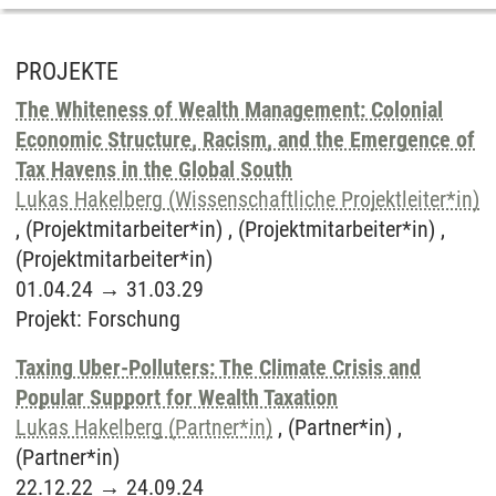
PROJEKTE
The Whiteness of Wealth Management: Colonial
Economic Structure, Racism, and the Emergence of
Tax Havens in the Global South
Lukas Hakelberg (Wissenschaftliche Projektleiter*in)
, (Projektmitarbeiter*in) , (Projektmitarbeiter*in) ,
(Projektmitarbeiter*in)
01.04.24
→
31.03.29
Projekt
:
Forschung
Taxing Uber-Polluters: The Climate Crisis and
Popular Support for Wealth Taxation
Lukas Hakelberg (Partner*in)
, (Partner*in) ,
(Partner*in)
22.12.22
→
24.09.24