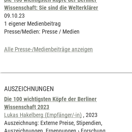
Wissenschaft: Sie sind die Welterklärer
09.10.23
1 eigener Medienbeitrag
Presse/Medien
:
Presse / Medien
Alle Presse-/Medienbeiträge anzeigen
AUSZEICHNUNGEN
Die 100 wichtigsten Köpfe der Berliner
Wissenschaft 2023
Lukas Hakelberg (Empfänger/-in)
,
2023
Auszeichnung
:
Externe Preise, Stipendien,
Auszeichnungen, Ernennungen
›
Forschung