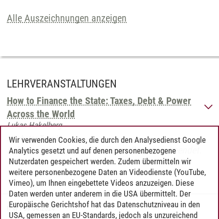
Alle Auszeichnungen anzeigen
LEHRVERANSTALTUNGEN
How to Finance the State: Taxes, Debt & Power
Across the World
Lukas Hakelberg
Nächster Termin:
Wir verwenden Cookies, die durch den Analysedienst Google
Lehrveranstaltungen für dieses Semester beendet.
Analytics gesetzt und auf denen personenbezogene
Nutzerdaten gespeichert werden. Zudem übermitteln wir
weitere personenbezogene Daten an Videodienste (YouTube,
Vimeo), um Ihnen eingebettete Videos anzuzeigen. Diese
Daten werden unter anderem in die USA übermittelt. Der
Europäische Gerichtshof hat das Datenschutzniveau in den
IPW
/
09.04.2024
USA, gemessen an EU-Standards, jedoch als unzureichend