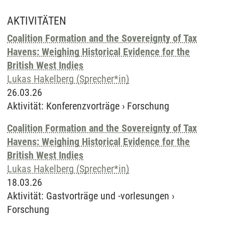
AKTIVITÄTEN
Coalition Formation and the Sovereignty of Tax
Havens: Weighing Historical Evidence for the
British West Indies
Lukas Hakelberg (Sprecher*in)
26.03.26
Aktivität
:
Konferenzvorträge
›
Forschung
Coalition Formation and the Sovereignty of Tax
Havens: Weighing Historical Evidence for the
British West Indies
Lukas Hakelberg (Sprecher*in)
18.03.26
Aktivität
:
Gastvorträge und -vorlesungen
›
Forschung