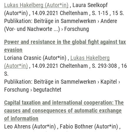
Lukas Hakelberg (Autor*in)
, Laura Seelkopf
(Autor*in) , 14.09.2021 Cheltenham , S. 1-15 , 15 S.
Publikation
:
Beiträge in Sammelwerken
›
Andere
(Vor- und Nachworte ...)
›
Forschung
Power and resistance in the global fight against tax
evasion
Loriana Crasnic (Autor*in) ,
Lukas Hakelberg
(Autor*in)
, 14.09.2021 Cheltenham , S. 293-308 , 16
S.
Publikation
:
Beiträge in Sammelwerken
›
Kapitel
›
Forschung
›
begutachtet
Capital taxation and international cooperation: The
causes and consequences of automatic exchange
of information
Leo Ahrens (Autor*in) , Fabio Bothner (Autor*in) ,