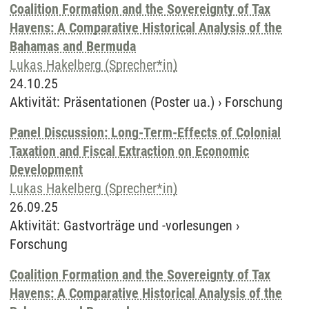
Coalition Formation and the Sovereignty of Tax
Havens: A Comparative Historical Analysis of the
Bahamas and Bermuda
Lukas Hakelberg (Sprecher*in)
24.10.25
Aktivität
:
Präsentationen (Poster ua.)
›
Forschung
Panel Discussion: Long-Term-Effects of Colonial
Taxation and Fiscal Extraction on Economic
Development
Lukas Hakelberg (Sprecher*in)
26.09.25
Aktivität
:
Gastvorträge und -vorlesungen
›
Forschung
Coalition Formation and the Sovereignty of Tax
Havens: A Comparative Historical Analysis of the