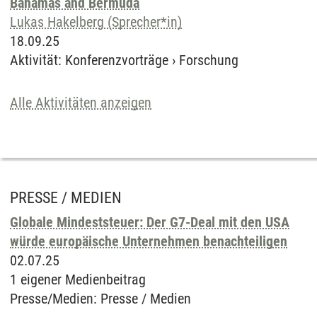
Bahamas and Bermuda
Lukas Hakelberg (Sprecher*in)
18.09.25
Aktivität
:
Konferenzvorträge
›
Forschung
Alle Aktivitäten anzeigen
PRESSE / MEDIEN
Globale Mindeststeuer: Der G7-Deal mit den USA
würde europäische Unternehmen benachteiligen
02.07.25
1 eigener Medienbeitrag
Presse/Medien
:
Presse / Medien