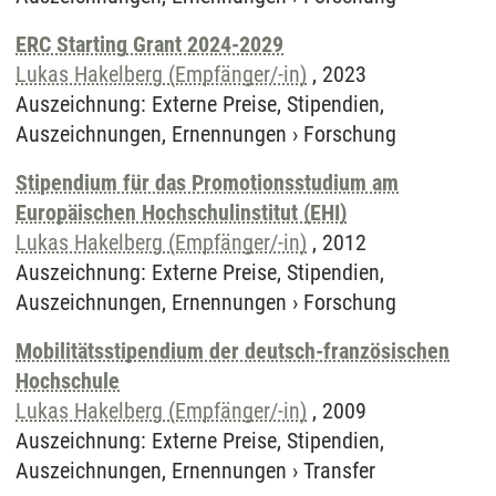
ERC Starting Grant 2024-2029
Lukas Hakelberg (Empfänger/-in)
,
2023
Auszeichnung
:
Externe Preise, Stipendien,
Auszeichnungen, Ernennungen
›
Forschung
Stipendium für das Promotionsstudium am
Europäischen Hochschulinstitut (EHI)
Lukas Hakelberg (Empfänger/-in)
,
2012
Auszeichnung
:
Externe Preise, Stipendien,
Auszeichnungen, Ernennungen
›
Forschung
Mobilitätsstipendium der deutsch-französischen
Hochschule
Lukas Hakelberg (Empfänger/-in)
,
2009
Auszeichnung
:
Externe Preise, Stipendien,
Auszeichnungen, Ernennungen
›
Transfer