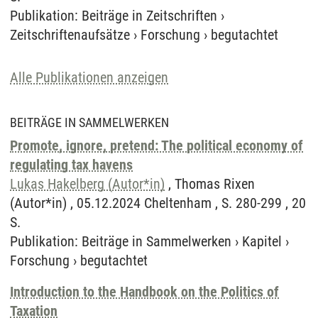
Publikation
:
Beiträge in Zeitschriften
›
Zeitschriftenaufsätze
›
Forschung
›
begutachtet
Alle Publikationen anzeigen
BEITRÄGE IN SAMMELWERKEN
Promote, ignore, pretend: The political economy of
regulating tax havens
Lukas Hakelberg (Autor*in)
, Thomas Rixen
(Autor*in) , 05.12.2024 Cheltenham , S. 280-299 , 20
S.
Publikation
:
Beiträge in Sammelwerken
›
Kapitel
›
Forschung
›
begutachtet
Introduction to the Handbook on the Politics of
Taxation