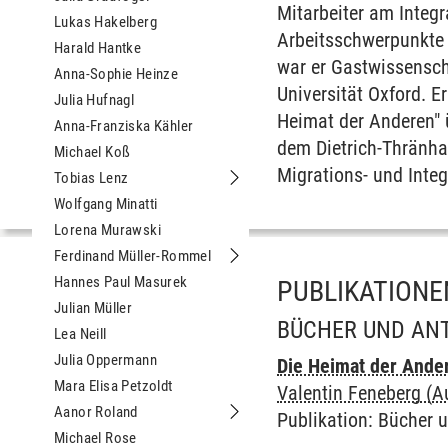
Mitarbeiter am Integr
Lukas Hakelberg
Arbeitsschwerpunkte 
Harald Hantke
war er Gastwissensch
Anna-Sophie Heinze
Universität Oxford. E
Julia Hufnagl
Heimat der Anderen" 
Anna-Franziska Kähler
dem Dietrich-Thränhar
Michael Koß
Migrations- und Inte
Tobias Lenz
Untermenu Tobias Lenz
Wolfgang Minatti
Lorena Murawski
Ferdinand Müller-Rommel
Untermenu Ferdinand Müller-Romme
Hannes Paul Masurek
PUBLIKATIONE
Julian Müller
BÜCHER UND AN
Lea Neill
Julia Oppermann
Die Heimat der Ande
Mara Elisa Petzoldt
Valentin Feneberg (A
Aanor Roland
Publikation
:
Bücher 
Untermenu Aanor Roland
Michael Rose