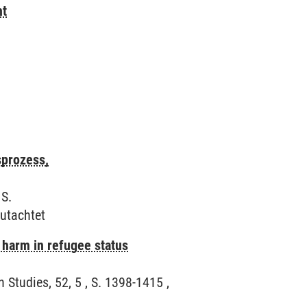
ht
sprozess,
 S.
utachtet
 harm in refugee status
 Studies, 52, 5 , S. 1398-1415 ,