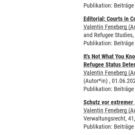
Publikation
:
Beiträge 
Editorial: Courts in 
Valentin Feneberg (A
and Refugee Studies, 7
Publikation
:
Beiträge 
It's Not What You Kno
Refugee Status Dete
Valentin Feneberg (A
(Autor*in) , 01.06.202
Publikation
:
Beiträge 
Schutz vor extremer 
Valentin Feneberg (A
Verwaltungsrecht, 41,
Publikation
:
Beiträge 