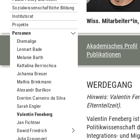
Sozialwissenschaftliche Bildung
Institutsrat
Wiss. Mitarbeiter*in
Projekte
Personen
Untermenu Personen
Ehemalige
INHALTSVERZEI
Akademisches Profil
Lennart Bade
Publikationen
Melanie Barth
Kattalina Berriochoa
Johanna Breuer
Mathis Brinkmann
WERDEGANG
Alexandr Burilkov
Hinweis: Valentin Fe
Everton Carneiro da Silva
Elternteilzeit).
Sarah Engler
Valentin Feneberg
Valentin Feneberg ist
Jan Fichtner
Politikwissenschaft 
Dawid Friedrich
Untermenu Dawid Friedrich
Integrations- und Mi
Julia Grauvogel