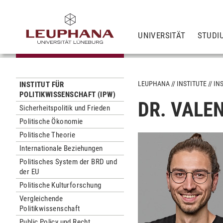
UNIVERSITÄT
STUDI
LEUPHANA
INSTITUTE
IN
INSTITUT FÜR
POLITIKWISSENSCHAFT (IPW)
DR. VALE
Sicherheitspolitik und Frieden
Politische Ökonomie
Politische Theorie
Internationale Beziehungen
Politisches System der BRD und
der EU
Politische Kulturforschung
Vergleichende
Politikwissenschaft
Public Policy und Recht