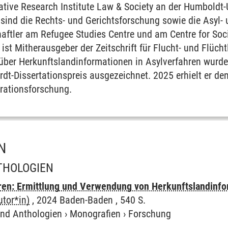
ative Research Institute Law & Society an der Humboldt-U
sind die Rechts- und Gerichtsforschung sowie die Asyl-
aftler am Refugee Studies Centre und am Centre for Soci
r ist Mitherausgeber der Zeitschrift für Flucht- und Flüch
über Herkunftslandinformationen in Asylverfahren wurd
dt-Dissertationspreis ausgezeichnet. 2025 erhielt er den
grationsforschung.
l
N
THOLOGIEN
ren: Ermittlung und Verwendung von Herkunftslandinfo
utor*in)
, 2024 Baden-Baden , 540 S.
und Anthologien
›
Monografien
›
Forschung