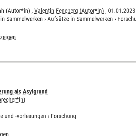
h (Autor*in) ,
Valentin Feneberg (Autor*in)
, 01.01.2023 
e in Sammelwerken
›
Aufsätze in Sammelwerken
›
Forsch
nzeigen
erung als Asylgrund
precher*in)
ge und -vorlesungen
›
Forschung
igen