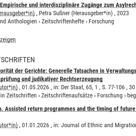
 Empirische und interdisziplinäre Zugänge zum Asylrec
erausgeber*in)
, Petra Sußner (Herausgeber*in) , 2023
und Anthologien
›
Zeitschriftenhefte
›
Forschung
nzeigen
ITSCHRIFTEN
orität der Gerichte: Generelle Tatsachen in Verwaltung
sprüfung und judikativer Rechtserzeugung
utor*in)
, 01.05.2026 , in: Der Staat, 65, 1 , S. 77-106 , 30
in Zeitschriften
›
Zeitschriftenaufsätze
›
Forschung
›
beg
n. Assisted return programmes and the timing of future
utor*in)
, 01.01.2026 , in: Journal of Ethnic and Migration