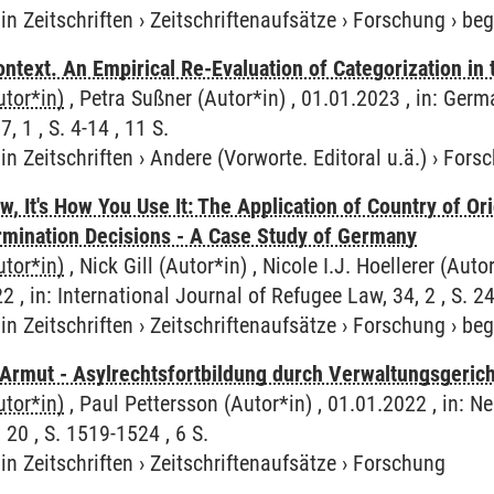
in Zeitschriften
›
Zeitschriftenaufsätze
›
Forschung
›
beg
Context. An Empirical Re-Evaluation of Categorization i
utor*in)
, Petra Sußner (Autor*in) , 01.01.2023 , in: Ger
, 1 , S. 4-14 , 11 S.
in Zeitschriften
›
Andere (Vorworte. Editoral u.ä.)
›
Fors
w, It's How You Use It: The Application of Country of Ori
rmination Decisions - A Case Study of Germany
utor*in)
, Nick Gill (Autor*in) , Nicole I.J. Hoellerer (Auto
2 , in: International Journal of Refugee Law, 34, 2 , S. 2
in Zeitschriften
›
Zeitschriftenaufsätze
›
Forschung
›
beg
Armut - Asylrechtsfortbildung durch Verwaltungsgeric
utor*in)
, Paul Pettersson (Autor*in) , 01.01.2022 , in: Ne
 20 , S. 1519-1524 , 6 S.
in Zeitschriften
›
Zeitschriftenaufsätze
›
Forschung