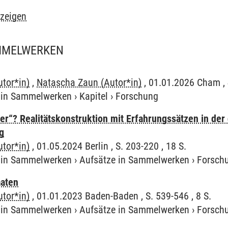
nzeigen
AMMELWERKEN
utor*in)
,
Natascha Zaun (Autor*in)
, 01.01.2026 Cham , 
e in Sammelwerken
›
Kapitel
›
Forschung
er“? Realitätskonstruktion mit Erfahrungssätzen in der
g
utor*in)
, 01.05.2024 Berlin , S. 203-220 , 18 S.
e in Sammelwerken
›
Aufsätze in Sammelwerken
›
Forsch
aaten
utor*in)
, 01.01.2023 Baden-Baden , S. 539-546 , 8 S.
e in Sammelwerken
›
Aufsätze in Sammelwerken
›
Forsch