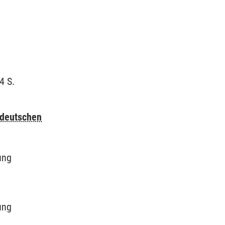
4 S.
 deutschen
ung
ung