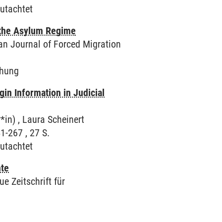
utachtet
n the Asylum Regime
man Journal of Forced Migration
chung
gin Information in Judicial
r*in) , Laura Scheinert
41-267 , 27 S.
utachtet
hte
ue Zeitschrift für