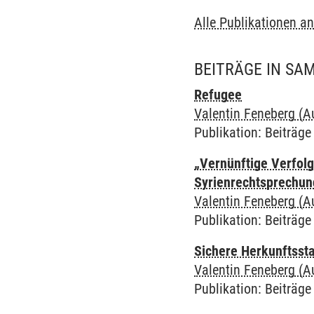
Alle Publikationen a
BEITRÄGE IN S
Refugee
Valentin Feneberg (A
Publikation
:
Beiträg
„Vernünftige Verfolg
Syrienrechtsprechun
Valentin Feneberg (A
Publikation
:
Beiträg
Sichere Herkunftsst
Valentin Feneberg (A
Publikation
:
Beiträg