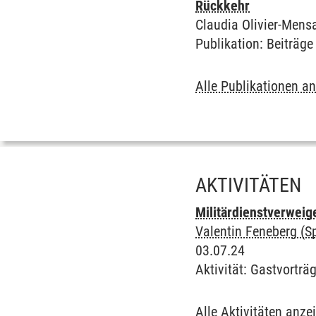
Rückkehr
Claudia Olivier-Mensa
Publikation
:
Beiträg
Alle Publikationen a
AKTIVITÄTEN
Militärdienstverweig
Valentin Feneberg (S
03.07.24
Aktivität
:
Gastvorträ
Alle Aktivitäten anze