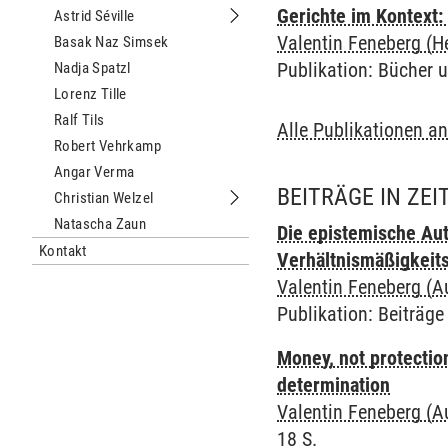
Gerichte im Kontext:
Astrid Séville
Untermenu Astrid Séville
Valentin Feneberg (H
Basak Naz Simsek
Publikation
:
Bücher 
Nadja Spatzl
Lorenz Tille
Ralf Tils
Alle Publikationen a
Robert Vehrkamp
Angar Verma
BEITRÄGE IN ZE
Christian Welzel
Untermenu Christian Welzel
Natascha Zaun
Die epistemische Aut
Kontakt
Verhältnismäßigkeit
Valentin Feneberg (A
Publikation
:
Beiträge 
Money, not protectio
determination
Valentin Feneberg (A
18 S.