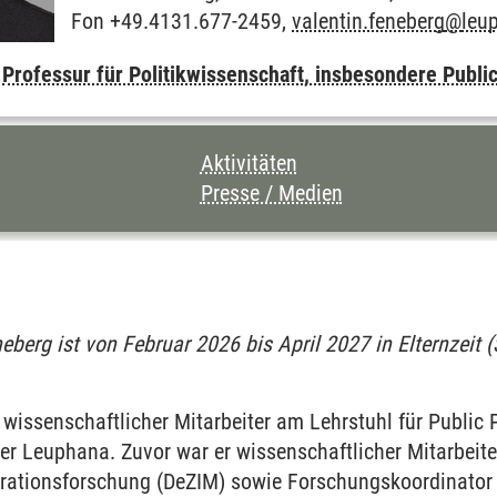
Fon +49.4131.677-2459,
valentin.feneberg
@
leu
,
Professur für Politikwissenschaft, insbesondere Publi
CHNIS DIESER SEITE
Aktivitäten
Presse / Medien
neberg ist von Februar 2026 bis April 2027 in Elternzei
 wissenschaftlicher Mitarbeiter am Lehrstuhl für Public P
der Leuphana. Zuvor war er wissenschaftlicher Mitarbeit
grationsforschung (DeZIM) sowie Forschungskoordinator