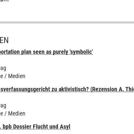
IEN
ortation plan seen as purely 'symbolic'
rag
e / Medien
verfassungsgericht zu aktivistisch? (Rezension A. Thi
rag
e / Medien
 bpb Dossier Flucht und Asyl