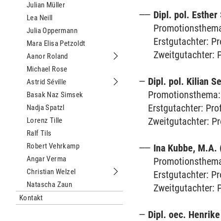
Julian Müller
Dipl. pol. Esther
Lea Neill
Promotionsthema:
Julia Oppermann
Erstgutachter: P
Mara Elisa Petzoldt
Zweitgutachter: P
Aanor Roland
Untermenu Aanor Roland
Michael Rose
Dipl. pol. Kilian 
Astrid Séville
Untermenu Astrid Séville
Promotionsthema: 
Basak Naz Simsek
Erstgutachter: Pro
Nadja Spatzl
Zweitgutachter: Pr
Lorenz Tille
Ralf Tils
Robert Vehrkamp
Ina Kubbe, M.A.
Angar Verma
Promotionsthema:
Christian Welzel
Erstgutachter: P
Untermenu Christian Welzel
Natascha Zaun
Zweitgutachter: P
Kontakt
Dipl. oec. Henrike