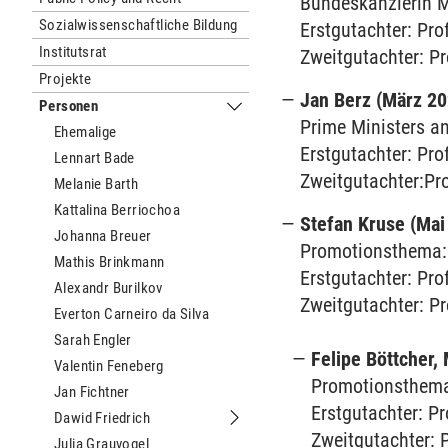
Bundeskanzlerin M
Sozialwissenschaftliche Bildung
Erstgutachter: Pro
Institutsrat
Zweitgutachter: Pr
Projekte
Jan Berz (März 20
Personen
Untermenu Personen
Prime Ministers a
Ehemalige
Erstgutachter: Pro
Lennart Bade
Zweitgutachter:Pro
Melanie Barth
Kattalina Berriochoa
Stefan Kruse (Mai
Johanna Breuer
Promotionsthema
Mathis Brinkmann
Erstgutachter: Prof
Alexandr Burilkov
Zweitgutachter: Pr
Everton Carneiro da Silva
Sarah Engler
Felipe Böttcher,
Valentin Feneberg
Promotionsthema
Jan Fichtner
Erstgutachter: P
Dawid Friedrich
Untermenu Dawid Friedrich
Zweitgutachter: 
Julia Grauvogel