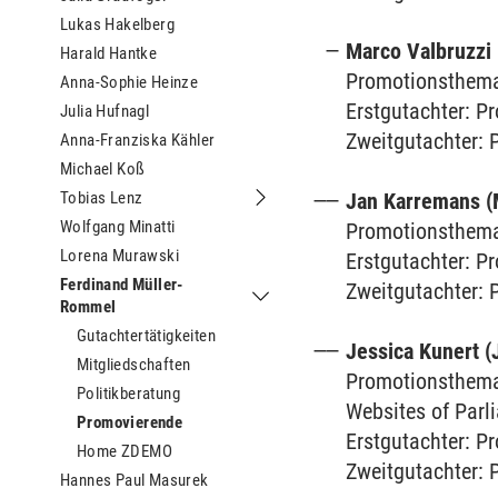
Lukas Hakelberg
Marco Valbruzzi 
Harald Hantke
Promotionsthema:
Anna-Sophie Heinze
Erstgutachter: Pr
Julia Hufnagl
Zweitgutachter: 
Anna-Franziska Kähler
Michael Koß
Tobias Lenz
Jan Karremans (
Untermenu Tobias Lenz
Wolfgang Minatti
Promotionsthema: 
Lorena Murawski
Erstgutachter: Pr
Ferdinand Müller-
Zweitgutachter: 
Rommel
Untermenu Ferdinand Müller-Romme
Gutachtertätigkeiten
Jessica Kunert (
Mitgliedschaften
Promotionsthema:
Politikberatung
Websites of Parl
Promovierende
Erstgutachter: P
Home ZDEMO
Zweitgutachter: 
Hannes Paul Masurek