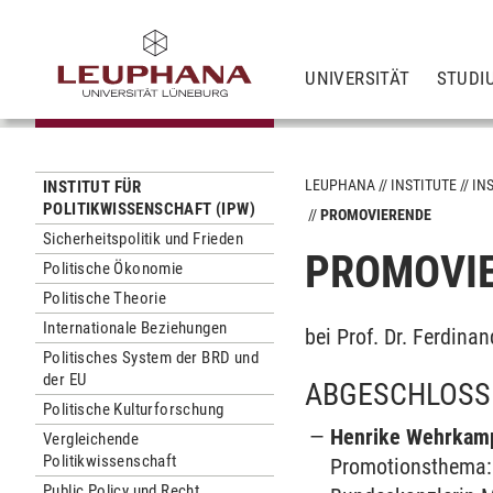
UNIVERSITÄT
STUDI
LEUPHANA
INSTITUTE
IN
INSTITUT FÜR
POLITIKWISSENSCHAFT (IPW)
PROMOVIERENDE
Sicherheitspolitik und Frieden
PROMOVI
Politische Ökonomie
Politische Theorie
Internationale Beziehungen
bei Prof. Dr. Ferdin
Politisches System der BRD und
der EU
ABGESCHLOSSE
Politische Kulturforschung
Henrike Wehrkamp
Vergleichende
Politikwissenschaft
Promotionsthema: 
Public Policy und Recht