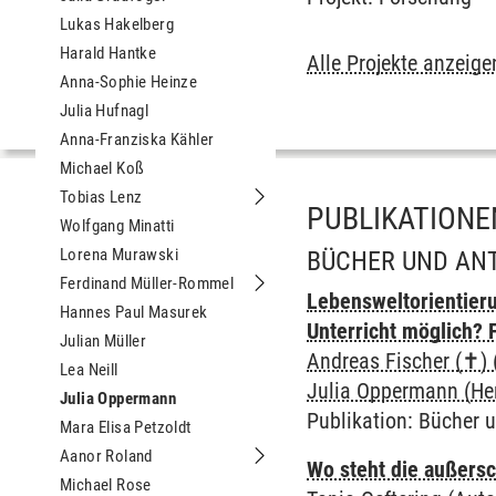
Lukas Hakelberg
Harald Hantke
Alle Projekte anzeige
Anna-Sophie Heinze
Julia Hufnagl
Anna-Franziska Kähler
Michael Koß
Tobias Lenz
Untermenu Tobias Lenz
PUBLIKATIONE
Wolfgang Minatti
Lorena Murawski
BÜCHER UND AN
Ferdinand Müller-Rommel
Untermenu Ferdinand Müller-Romme
Lebensweltorientieru
Hannes Paul Masurek
Unterricht möglich?
Julian Müller
Andreas Fischer (✝) 
Lea Neill
Julia Oppermann (He
Julia Oppermann
Publikation
:
Bücher 
Mara Elisa Petzoldt
Aanor Roland
Wo steht die außers
Untermenu Aanor Roland
Michael Rose