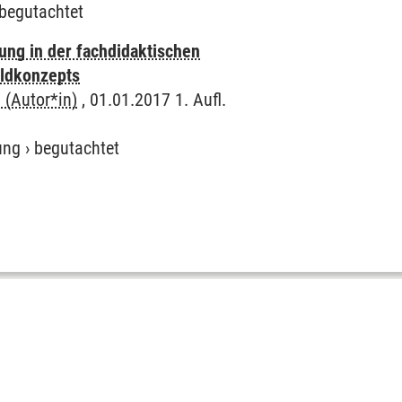
begutachtet
rung in der fachdidaktischen
eldkonzepts
 (Autor*in)
, 01.01.2017 1. Aufl.
ung
›
begutachtet