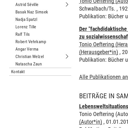
Tonio Oeftering (Auto
Astrid Séville
Untermenu Astrid Séville
Schwalbach/Ts. , 192
Basak Naz Simsek
Publikation
:
Bücher 
Nadja Spatzl
Lorenz Tille
Der "fachdidaktische
Ralf Tils
zu sozialwissenschaf
Robert Vehrkamp
Tonio Oeftering (Her
Angar Verma
(Herausgeber*in)
, 20
Christian Welzel
Publikation
:
Bücher 
Untermenu Christian Welzel
Natascha Zaun
Kontakt
Alle Publikationen a
BEITRÄGE IN S
Lebensweltsituations
Tonio Oeftering (Auto
(Autor*in)
, 01.01.201