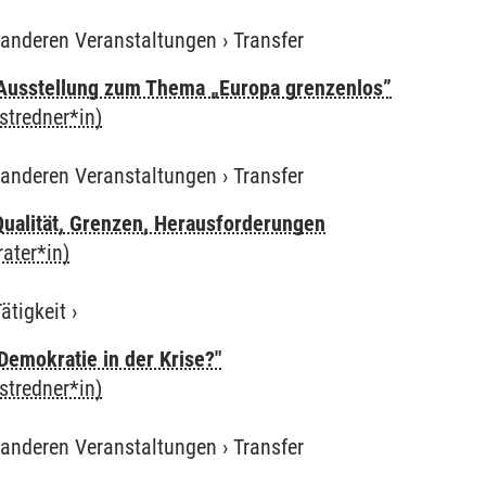
 anderen Veranstaltungen
›
Transfer
Ausstellung zum Thema „Europa grenzenlos”
stredner*in)
 anderen Veranstaltungen
›
Transfer
 Qualität, Grenzen, Herausforderungen
ater*in)
ätigkeit
›
emokratie in der Krise?"
stredner*in)
 anderen Veranstaltungen
›
Transfer