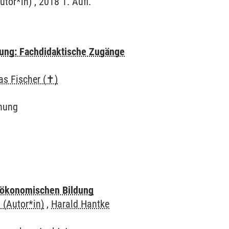
utor*in) , 2018 1. Aufl.
erung: Fachdidaktische Zugänge
as Fischer (✝)
hung
ioökonomischen Bildung
 (Autor*in)
,
Harald Hantke