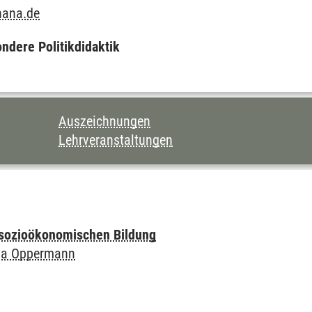
hana.de
ndere Politikdidaktik
Auszeichnungen
Lehrveranstaltungen
r sozioökonomischen Bildung
ia Oppermann