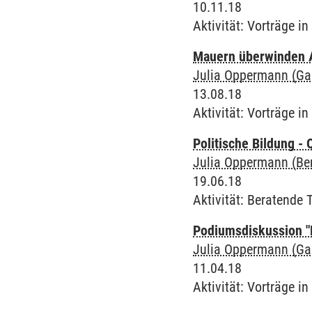
10.11.18
Aktivität
:
Vorträge in
Mauern überwinden 
Julia Oppermann (Ga
13.08.18
Aktivität
:
Vorträge in
Politische Bildung -
Julia Oppermann (Ber
19.06.18
Aktivität
:
Beratende T
Podiumsdiskussion "D
Julia Oppermann (Ga
11.04.18
Aktivität
:
Vorträge in