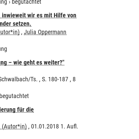
ung
›
begutachtet
inwieweit wir es mit Hilfe von
nder setzen.
utor*in)
,
Julia Oppermann
ung
ng – wie geht es weiter?"
Schwalbach/Ts. , S. 180-187 , 8
begutachtet
ierung für die
 (Autor*in)
, 01.01.2018 1. Aufl.