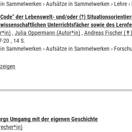
e in Sammelwerken
›
Aufsätze in Sammelwerken
›
Lehre
›
 Code" der Lebenswelt- und/oder (?) Situationsorientie
lwissenschaftlichen Unterrichtsfächer sowie des Lernf
r*in)
,
Julia Oppermann (Autor*in)
,
Andreas Fischer (✝)
-20 , 14 S.
e in Sammelwerken
›
Aufsätze in Sammelwerken
›
Forsch
nzeigen
rgs Umgamg mit der eigenen Geschichte
echer*in)