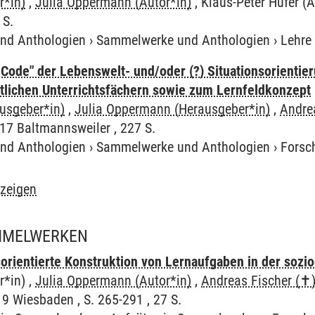
r*in)
,
Julia Oppermann (Autor*in)
, Klaus-Peter Hufer (A
 S.
und Anthologien
›
Sammelwerke und Anthologien
›
Lehre
 Code" der Lebenswelt- und/oder (?) Situationsorienti
tlichen Unterrichtsfächern sowie zum Lernfeldkonzept
ausgeber*in)
,
Julia Oppermann (Herausgeber*in)
,
Andre
17 Baltmannsweiler , 227 S.
und Anthologien
›
Sammelwerke und Anthologien
›
Forsc
nzeigen
AMMELWERKEN
orientierte Konstruktion von Lernaufgaben in der soz
r*in) ,
Julia Oppermann (Autor*in)
,
Andreas Fischer (✝)
9 Wiesbaden , S. 265-291 , 27 S.