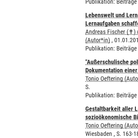
Publikation
:
Beiträg
Lebenswelt und Lerna
Lernaufgaben schaff
Andreas Fischer (✝) 
(Autor*in)
, 01.01.201
Publikation
:
Beiträg
"Außerschulische pol
Dokumentation einer
Tonio Oeftering (Auto
S.
Publikation
:
Beiträg
Gestaltbarkeit aller
sozioökonomische B
Tonio Oeftering (Auto
Wiesbaden , S. 163-18