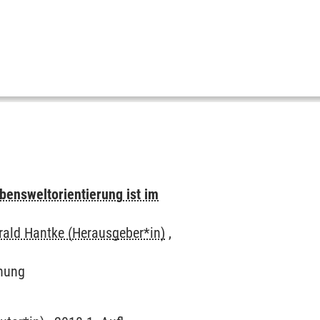
bensweltorientierung ist im
rald Hantke (Herausgeber*in)
,
hung