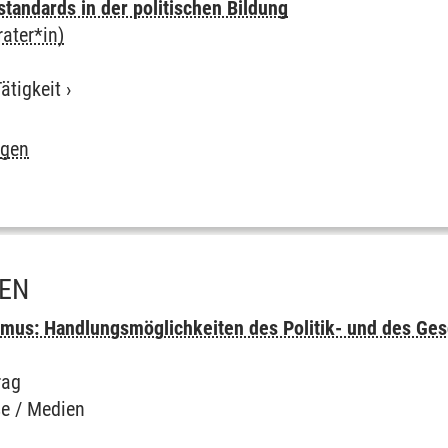
standards in der politischen Bildung
ater*in)
ätigkeit
›
igen
IEN
mus: Handlungsmöglichkeiten des Politik- und des Ges
rag
e / Medien