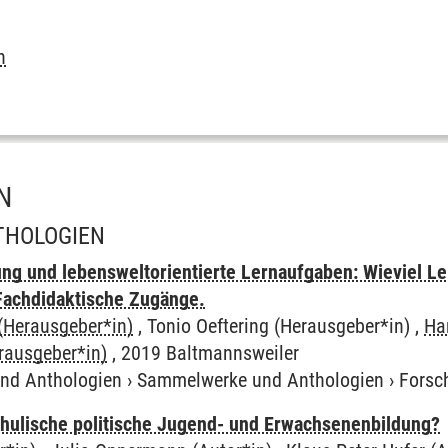
n
N
THOLOGIEN
l
ng und lebensweltorientierte Lernaufgaben: Wieviel Le
 Fachdidaktische Zugänge.
(Herausgeber*in)
, Tonio Oeftering (Herausgeber*in) ,
Ha
rausgeber*in)
, 2019 Baltmannsweiler
und Anthologien
›
Sammelwerke und Anthologien
›
Forsc
chulische politische Jugend- und Erwachsenenbildung?