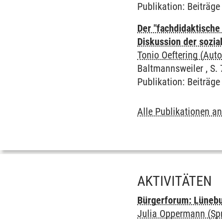
Publikation
:
Beiträg
Der "fachdidaktische
Diskussion der sozia
Tonio Oeftering (Auto
Baltmannsweiler , S. 7
Publikation
:
Beiträg
Alle Publikationen a
AKTIVITÄTEN
Bürgerforum: Lünebu
Julia Oppermann (Spr