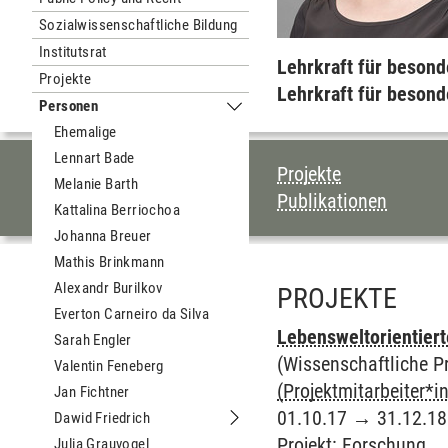
Sozialwissenschaftliche Bildung
Institutsrat
Lehrkraft für besond
Projekte
Lehrkraft für beson
Personen
Untermenu Personen
Ehemalige
Lennart Bade
INHALTSVERZEI
Projekte
Melanie Barth
Publikationen
Kattalina Berriochoa
Johanna Breuer
Mathis Brinkmann
Alexandr Burilkov
PROJEKTE
Everton Carneiro da Silva
Lebensweltorientiert
Sarah Engler
(Wissenschaftliche Pro
Valentin Feneberg
(Projektmitarbeiter*in
Jan Fichtner
01.10.17
→
31.12.18
Dawid Friedrich
Untermenu Dawid Friedrich
Projekt
:
Forschung
Julia Grauvogel