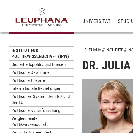
UNIVERSITÄT
STUDI
LEUPHANA
INSTITUTE
IN
INSTITUT FÜR
POLITIKWISSENSCHAFT (IPW)
DR. JULI
Sicherheitspolitik und Frieden
Politische Ökonomie
Politische Theorie
Internationale Beziehungen
Politisches System der BRD und
der EU
Politische Kulturforschung
Vergleichende
Politikwissenschaft
Public Policy und Recht