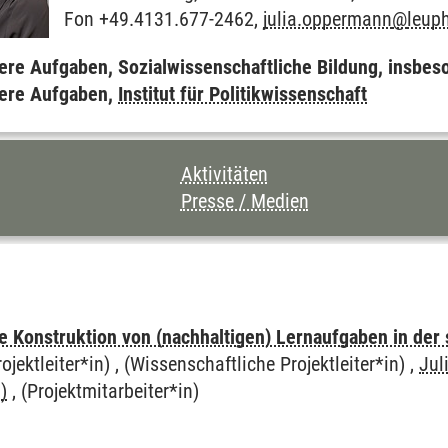
Fon +49.4131.677-2462,
julia.oppermann
@
leup
ere Aufgaben, Sozialwissenschaftliche Bildung, insbeso
dere Aufgaben,
Institut für Politikwissenschaft
CHNIS DIESER SEITE
Aktivitäten
Presse / Medien
e Konstruktion von (nachhaltigen) Lernaufgaben in de
jektleiter*in) , (Wissenschaftliche Projektleiter*in) ,
Jul
)
, (Projektmitarbeiter*in)