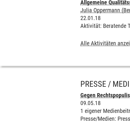
Allgemeine Qualitäts
Julia Oppermann (Ber
22.01.18
Aktivität
:
Beratende T
Alle Aktivitäten anze
PRESSE / MED
Gegen Rechtspopulis
09.05.18
1 eigener Medienbeit
Presse/Medien
:
Press