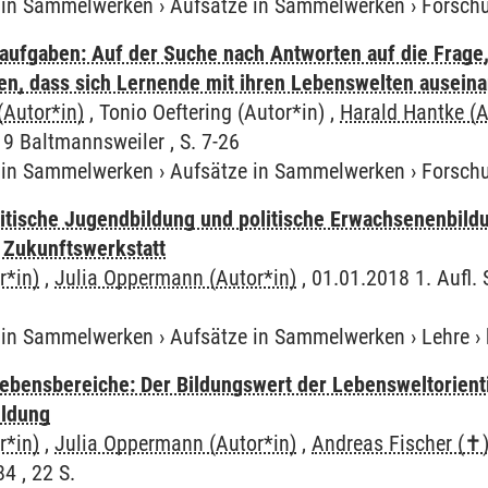
e in Sammelwerken
›
Aufsätze in Sammelwerken
›
Forsch
ufgaben: Auf der Suche nach Antworten auf die Frage, 
en, dass sich Lernende mit ihren Lebenswelten auseina
(Autor*in)
, Tonio Oeftering (Autor*in) ,
Harald Hantke (A
9 Baltmannsweiler , S. 7-26
e in Sammelwerken
›
Aufsätze in Sammelwerken
›
Forsch
itische Jugendbildung und politische Erwachsenenbildu
 Zukunftswerkstatt
r*in)
,
Julia Oppermann (Autor*in)
, 01.01.2018 1. Aufl. 
e in Sammelwerken
›
Aufsätze in Sammelwerken
›
Lehre
›
 Lebensbereiche: Der Bildungswert der Lebensweltorient
ildung
r*in)
,
Julia Oppermann (Autor*in)
,
Andreas Fischer (✝)
4 , 22 S.