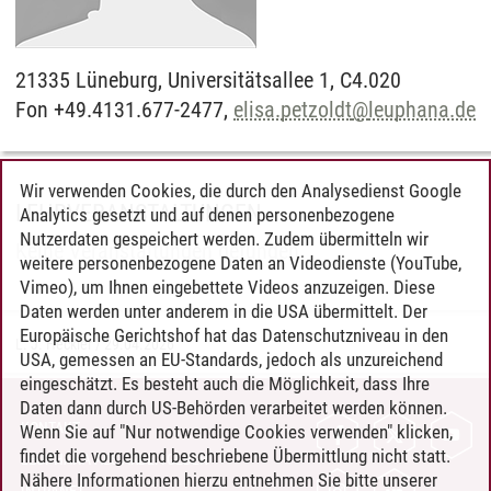
21335
Lüneburg,
Universitätsallee 1, C4.020
Fon +49.4131.677-2477,
elisa.petzoldt
@
leuphana.de
Wir verwenden Cookies, die durch den Analysedienst Google
LEHRVERANSTALTUNGEN
Analytics gesetzt und auf denen personenbezogene
Nutzerdaten gespeichert werden. Zudem übermitteln wir
Keine Veranstaltungen gefunden.
weitere personenbezogene Daten an Videodienste (YouTube,
Vimeo), um Ihnen eingebettete Videos anzuzeigen. Diese
Daten werden unter anderem in die USA übermittelt. Der
Europäische Gerichtshof hat das Datenschutzniveau in den
L. J. Heckler
/
29.04.2026
USA, gemessen an EU-Standards, jedoch als unzureichend
eingeschätzt. Es besteht auch die Möglichkeit, dass Ihre
Daten dann durch US-Behörden verarbeitet werden können.
KONTAKT
Wenn Sie auf "Nur notwendige Cookies verwenden" klicken,
findet die vorgehend beschriebene Übermittlung nicht statt.
LEUPHANA ALS ARBEITGEBER
Nähere Informationen hierzu entnehmen Sie bitte unserer