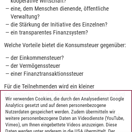
kooperative Wirtschaft?
eine, dem Menschen dienende, öffentliche
Verwaltung?
die Stärkung der Initiative des Einzelnen?
ein transparentes Finanzsystem?
Welche Vorteile bietet die Konsumsteuer gegenüber:
der Einkommensteuer?
der Vermögenssteuer
einer Finanztransaktionssteuer
Für die Teilnehmenden wird ein kleiner
Kostenbeitrag für die Raummiete entstehen. Er wird
Wir verwenden Cookies, die durch den Analysedienst Google
zwischen 5-10 € pro Person liegen.
Analytics gesetzt und auf denen personenbezogene
Nutzerdaten gespeichert werden. Zudem übermitteln wir
Zur Anmeldung
I Camp ist barrierefrei zugänglich
weitere personenbezogene Daten an Videodienste (YouTube,
Vimeo), um Ihnen eingebettete Videos anzuzeigen. Diese
Daten werden unter anderem in die USA übermittelt. Der