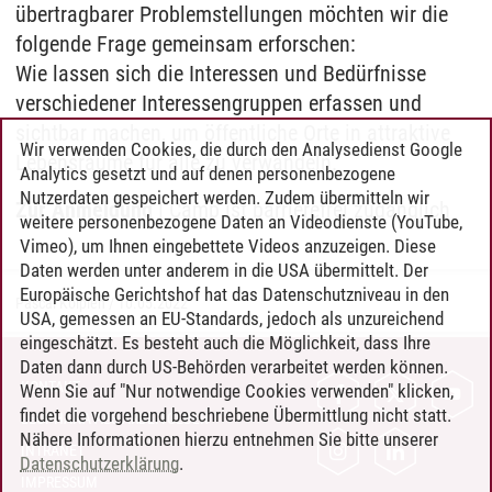
übertragbarer Problemstellungen möchten wir die
folgende Frage gemeinsam erforschen:
Wie lassen sich die Interessen und Bedürfnisse
verschiedener Interessengruppen erfassen und
sichtbar machen, um öffentliche Orte in attraktive
Wir verwenden Cookies, die durch den Analysedienst Google
Lebensräume für alle zu verwandeln.
Analytics gesetzt und auf denen personenbezogene
Nutzerdaten gespeichert werden. Zudem übermitteln wir
Zur Anmeldung
| Camp ist barrierefrei zugänglich
weitere personenbezogene Daten an Videodienste (YouTube,
Vimeo), um Ihnen eingebettete Videos anzuzeigen. Diese
Daten werden unter anderem in die USA übermittelt. Der
Europäische Gerichtshof hat das Datenschutzniveau in den
Pascal Kölpien
/
10.05.2022
USA, gemessen an EU-Standards, jedoch als unzureichend
eingeschätzt. Es besteht auch die Möglichkeit, dass Ihre
Daten dann durch US-Behörden verarbeitet werden können.
KONTAKT
Wenn Sie auf "Nur notwendige Cookies verwenden" klicken,
findet die vorgehend beschriebene Übermittlung nicht statt.
LEUPHANA ALS ARBEITGEBER
Nähere Informationen hierzu entnehmen Sie bitte unserer
INTRANET
Datenschutzerklärung
.
IMPRESSUM