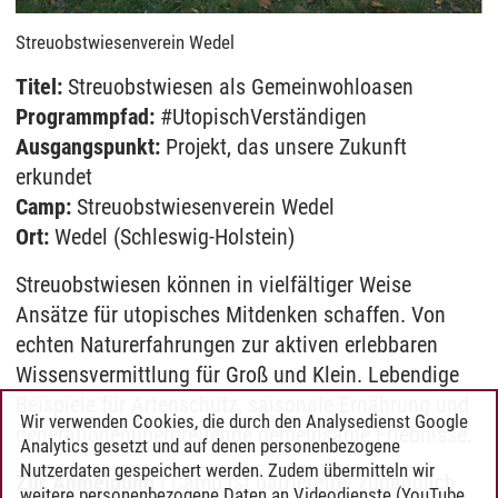
Streuobstwiesenverein Wedel
Titel:
Streuobstwiesen als Gemeinwohloasen
Programmpfad:
#UtopischVerständigen
Ausgangspunkt:
Projekt, das unsere Zukunft
erkundet
Camp:
Streuobstwiesenverein Wedel
Ort:
Wedel (Schleswig-Holstein)
Streuobstwiesen können in vielfältiger Weise
Ansätze für utopisches Mitdenken schaffen. Von
echten Naturerfahrungen zur aktiven erlebbaren
Wissensvermittlung für Groß und Klein. Lebendige
Beispiele für Artenschutz, saisonale Ernährung und
Wir verwenden Cookies, die durch den Analysedienst Google
generationenübergreifende gemeinsame Erlebnisse.
Analytics gesetzt und auf denen personenbezogene
Nutzerdaten gespeichert werden. Zudem übermitteln wir
Zur Anmeldung
| Camp ist barrierefrei zugänglich
weitere personenbezogene Daten an Videodienste (YouTube,