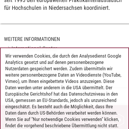
für Hochschulen in Niedersachsen koordiniert.
WEITERE INFORMATIONEN
International Center
Erasmus + Praktikum
Wir verwenden Cookies, die durch den Analysedienst Google
Analytics gesetzt und auf denen personenbezogene
Lehramt an Berufsbildenden Schulen -
Nutzerdaten gespeichert werden. Zudem übermitteln wir
Fachrichtung Sozialpädagogik
weitere personenbezogene Daten an Videodienste (YouTube,
Vimeo), um Ihnen eingebettete Videos anzuzeigen. Diese
Daten werden unter anderem in die USA übermittelt. Der
Europäische Gerichtshof hat das Datenschutzniveau in den
Dr. Marietta Hülsmann
/
03.02.2026
USA, gemessen an EU-Standards, jedoch als unzureichend
eingeschätzt. Es besteht auch die Möglichkeit, dass Ihre
Daten dann durch US-Behörden verarbeitet werden können.
KONTAKT
Wenn Sie auf "Nur notwendige Cookies verwenden" klicken,
findet die vorgehend beschriebene Übermittlung nicht statt.
LEUPHANA ALS ARBEITGEBER