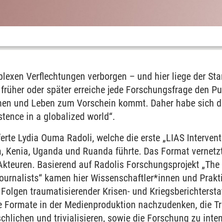
lexen Verflechtungen verborgen – und hier liege der Sta
 früher oder später erreiche jede Forschungsfrage den 
n und Leben zum Vorschein kommt. Daher habe sich da
stence in a globalized world“.
eferte Lydia Ouma Radoli, welche die erste „LIAS Interven
, Kenia, Uganda und Ruanda führte. Das Format vernetzt
teuren. Basierend auf Radolis Forschungsprojekt „The
rnalists“ kamen hier Wissenschaftler*innen und Prak
Folgen traumatisierender Krisen- und Kriegsberichtersta
ive Formate in der Medienproduktion nachzudenken, die 
hlichen und trivialisieren, sowie die Forschung zu inten