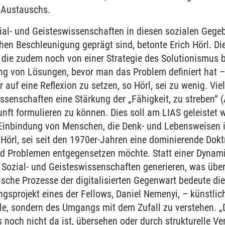
 Austauschs.
ial- und Geisteswissenschaften in diesen sozialen Geg
chen Beschleunigung geprägt sind, betonte Erich Hörl. D
die zudem noch von einer Strategie des Solutionismus b
ng von Lösungen, bevor man das Problem definiert hat 
ur auf eine Reflexion zu setzen, so Hörl, sei zu wenig. Vi
ssenschaften eine Stärkung der „Fähigkeit, zu streben“ 
t formulieren zu können. Dies soll am LIAS geleistet we
Einbindung von Menschen, die Denk- und Lebensweisen in
o Hörl, sei seit den 1970er-Jahren eine dominierende Dokt
d Problemen entgegensetzen möchte. Statt einer Dynam
e Sozial- und Geisteswissenschaften generieren, was übe
ische Prozesse der digitalisierten Gegenwart bedeute di
gsprojekt eines der Fellows, Daniel Nemenyi, – künstlich
le, sondern des Umgangs mit dem Zufall zu verstehen. „D
 noch nicht da ist, übersehen oder durch strukturelle V