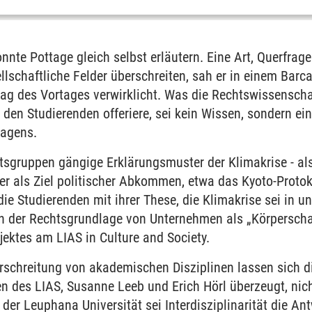
nnte Pottage gleich selbst erläutern. Eine Art, Querfragen
llschaftliche Felder überschreiten, sah er in einem Bar
g des Vortages verwirklicht. Was die Rechtswissenscha
 den Studierenden offeriere, sei kein Wissen, sondern ei
ragens.
tsgruppen gängige Erklärungsmuster der Klimakrise - al
r als Ziel politischer Abkommen, etwa das Kyoto-Protoko
ie Studierenden mit ihrer These, die Klimakrise sei in 
 in der Rechtsgrundlage von Unternehmen als „Körperschaf
jektes am LIAS in Culture and Society.
erschreitung von akademischen Disziplinen lassen sich 
en des LIAS, Susanne Leeb und Erich Hörl überzeugt, nich
der Leuphana Universität sei Interdisziplinarität die Ant