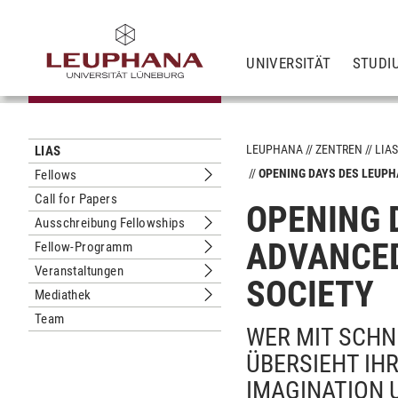
UNIVERSITÄT
STUDI
LEUPHANA
ZENTREN
LIA
LIAS
OPENING DAYS DES LEUPH
Fellows
Untermenu Fellows
Call for Papers
OPENING 
Ausschreibung Fellowships
Untermenu Ausschreibung Fellowshi
ADVANCED
Fellow-Programm
Untermenu Fellow-Programm
Veranstaltungen
Untermenu Veranstaltungen
SOCIETY
Mediathek
Untermenu Mediathek
Team
WER MIT SCHN
ÜBERSIEHT IHR
IMAGINATION 