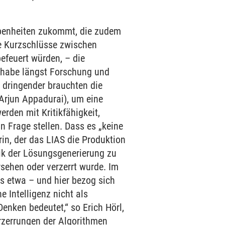
ebenheiten zukommt, die zudem
ie Kurzschlüsse zwischen
efeuert würden, – die
–habe längst Forschung und
el dringender brauchten die
(Arjun Appadurai), um eine
rden mit Kritikfähigkeit,
 Frage stellen. Dass es „keine
rin, der das LIAS die Produktion
ik der Lösungsgenerierung zu
rsehen oder verzerrt wurde. Im
es etwa – und hier bezog sich
e Intelligenz nicht als
enken bedeutet,“ so Erich Hörl,
erzerrungen der Algorithmen