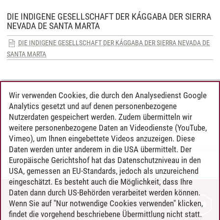
DIE INDIGENE GESELLSCHAFT DER KÁGGABA DER SIERRA
NEVADA DE SANTA MARTA
DIE INDIGENE GESELLSCHAFT DER KÁGGABA DER SIERRA NEVADA DE
SANTA MARTA
Wir verwenden Cookies, die durch den Analysedienst Google
KONTAKT
Analytics gesetzt und auf denen personenbezogene
Nutzerdaten gespeichert werden. Zudem übermitteln wir
Dr. Christine Kramer
weitere personenbezogene Daten an Videodienste (YouTube,
Vimeo), um Ihnen eingebettete Videos anzuzeigen. Diese
Daten werden unter anderem in die USA übermittelt. Der
Europäische Gerichtshof hat das Datenschutzniveau in den
Dr. Christine Kramer
/
02.05.2025
USA, gemessen an EU-Standards, jedoch als unzureichend
eingeschätzt. Es besteht auch die Möglichkeit, dass Ihre
Daten dann durch US-Behörden verarbeitet werden können.
KONTAKT
Wenn Sie auf "Nur notwendige Cookies verwenden" klicken,
findet die vorgehend beschriebene Übermittlung nicht statt.
LEUPHANA ALS ARBEITGEBER