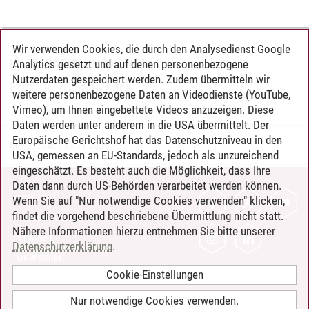
Wir verwenden Cookies, die durch den Analysedienst Google
RÜCKFRAGEN UND KONTAKT
Analytics gesetzt und auf denen personenbezogene
Nutzerdaten gespeichert werden. Zudem übermitteln wir
Prof. Dr. Thomas Kück
weitere personenbezogene Daten an Videodienste (YouTube,
Vimeo), um Ihnen eingebettete Videos anzuzeigen. Diese
Daten werden unter anderem in die USA übermittelt. Der
Europäische Gerichtshof hat das Datenschutzniveau in den
Pressestelle
/
13.11.2025
USA, gemessen an EU-Standards, jedoch als unzureichend
eingeschätzt. Es besteht auch die Möglichkeit, dass Ihre
Daten dann durch US-Behörden verarbeitet werden können.
KONTAKT
Wenn Sie auf "Nur notwendige Cookies verwenden" klicken,
findet die vorgehend beschriebene Übermittlung nicht statt.
LEUPHANA ALS ARBEITGEBER
Nähere Informationen hierzu entnehmen Sie bitte unserer
INTRANET
Datenschutzerklärung
.
IMPRESSUM
Cookie-Einstellungen
DATENSCHUTZ
BARRIEREFREIHEIT
Nur notwendige Cookies verwenden.