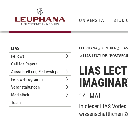
UNIVERSITÄT
STUDI
LEUPHANA
ZENTREN
LIA
LIAS
LIAS LECTURE: "POSTSEC
Fellows
Untermenu Fellows
Call for Papers
LIAS LEC
Ausschreibung Fellowships
Untermenu Ausschreibung Fellowshi
IMAGINAR
Fellow-Programm
Untermenu Fellow-Programm
Veranstaltungen
Untermenu Veranstaltungen
14. MAI
Mediathek
Untermenu Mediathek
Team
In dieser LIAS Vorles
wissenschaftlichen 