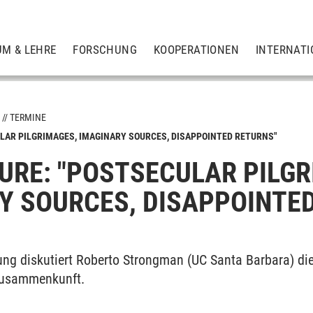
UM & LEHRE
FORSCHUNG
KOOPERATIONEN
INTERNATI
S
TERMINE
ULAR PILGRIMAGES, IMAGINARY SOURCES, DISAPPOINTED RETURNS"
TURE: "POSTSECULAR PILG
ps
Y SOURCES, DISAPPOINTE
ung diskutiert Roberto Strongman (UC Santa Barbara) die 
Zusammenkunft.