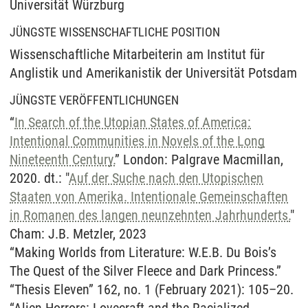
Universität Würzburg
JÜNGSTE WISSENSCHAFTLICHE POSITION
Wissenschaftliche Mitarbeiterin am Institut für
Anglistik und Amerikanistik der Universität Potsdam
JÜNGSTE VERÖFFENTLICHUNGEN
“
In Search of the Utopian States of America:
Intentional Communities in Novels of the Long
Nineteenth Century.
” London: Palgrave Macmillan,
2020. dt.: "
Auf der Suche nach den Utopischen
Staaten von Amerika. Intentionale Gemeinschaften
in Romanen des langen neunzehnten Jahrhunderts.
"
Cham: J.B. Metzler, 2023
“Making Worlds from Literature: W.E.B. Du Bois’s
The Quest of the Silver Fleece and Dark Princess.”
“Thesis Eleven” 162, no. 1 (February 2021): 105–20.