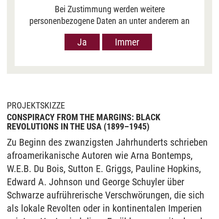
Bei Zustimmung werden weitere
personenbezogene Daten an unter anderem an
Google in den USA übermittelt, um Ihnen Youtube-
Ja
Immer
Videos anzuzeigen. Der Europäische Gerichtshof
hat das Datenschutzniveau in den USA, gemessen
an EU-Standards, jedoch als unzureichend
eingeschätzt. Es besteht auch die Möglichkeit,
dass Ihre Daten dann durch US-Behörden
verarbeitet werden können. Klicken Sie auf „Ja“
PROJEKTSKIZZE
erfolgt die Weitergabe nur für die Anzeige dieses
CONSPIRACY FROM THE MARGINS: BLACK
Videos. Bei Klick auf „Immer“ erfolgt die
REVOLUTIONS IN THE USA (1899–1945)
Weitergabe generell bei Anzeige von Youtube-
Zu Beginn des zwanzigsten Jahrhunderts schrieben
Videos auf unserer Seite. Nähere Informationen
afroamerikanische Autoren wie Arna Bontemps,
hierzu entnehmen Sie bitte unserer
W.E.B. Du Bois, Sutton E. Griggs, Pauline Hopkins,
Datenschutzerklärung
.
Edward A. Johnson und George Schuyler über
Schwarze aufrührerische Verschwörungen, die sich
als lokale Revolten oder in kontinentalen Imperien