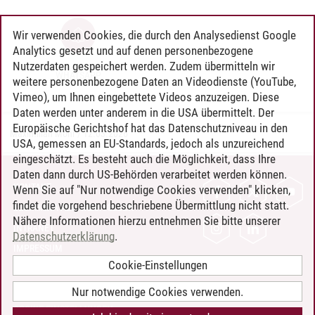
Wir verwenden Cookies, die durch den Analysedienst Google
Analytics gesetzt und auf denen personenbezogene
Nutzerdaten gespeichert werden. Zudem übermitteln wir
WHATSAPP
weitere personenbezogene Daten an Videodienste (YouTube,
Vimeo), um Ihnen eingebettete Videos anzuzeigen. Diese
Daten werden unter anderem in die USA übermittelt. Der
Europäische Gerichtshof hat das Datenschutzniveau in den
Maximilian Mohr
/
12.03.2026
USA, gemessen an EU-Standards, jedoch als unzureichend
eingeschätzt. Es besteht auch die Möglichkeit, dass Ihre
Daten dann durch US-Behörden verarbeitet werden können.
KONTAKT
Wenn Sie auf "Nur notwendige Cookies verwenden" klicken,
findet die vorgehend beschriebene Übermittlung nicht statt.
LEUPHANA ALS ARBEITGEBER
Nähere Informationen hierzu entnehmen Sie bitte unserer
INTRANET
Datenschutzerklärung
.
IMPRESSUM
Cookie-Einstellungen
DATENSCHUTZ
BARRIEREFREIHEIT
Nur notwendige Cookies verwenden.
COOKIE-EINSTELLUNGEN