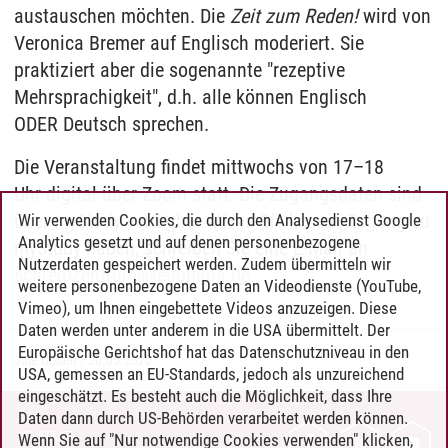
austauschen möchten. Die
Zeit zum Reden!
wird von
Veronica Bremer auf Englisch moderiert. Sie
praktiziert aber die sogenannte "rezeptive
Mehrsprachigkeit", d.h. alle können Englisch
ODER Deutsch sprechen.
Die Veranstaltung findet mittwochs von 17–18
Uhr digital über Zoom statt. Die Zugangsdaten sind
über myStudy verfügbar. Wenn Sie keinen Zugang zu
Wir verwenden Cookies, die durch den Analysedienst Google
Analytics gesetzt und auf denen personenbezogene
myStudy haben, schreiben Sie eine E-Mail an
Nutzerdaten gespeichert werden. Zudem übermitteln wir
schreibzentrum
@
leuphana.de
.
weitere personenbezogene Daten an Videodienste (YouTube,
Vimeo), um Ihnen eingebettete Videos anzuzeigen. Diese
Daten werden unter anderem in die USA übermittelt. Der
Europäische Gerichtshof hat das Datenschutzniveau in den
Jule Ubben
/
20.05.2020
USA, gemessen an EU-Standards, jedoch als unzureichend
eingeschätzt. Es besteht auch die Möglichkeit, dass Ihre
Daten dann durch US-Behörden verarbeitet werden können.
KONTAKT
Wenn Sie auf "Nur notwendige Cookies verwenden" klicken,