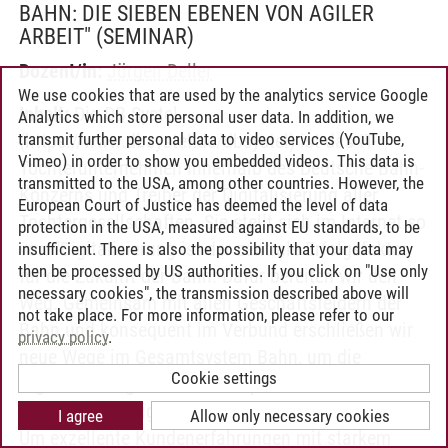
BAHN: DIE SIEBEN EBENEN VON AGILER
ARBEIT"
(SEMINAR)
Dozent/in:
Jürgen Deller
We use cookies that are used by the analytics service Google
Inhalt:
Die DB Systel
Analytics which store personal user data. In addition, we
transmit further personal data to video services (YouTube,
(https://www.dbsystel.de/dbsystel) ist das IT-
Vimeo) in order to show you embedded videos. This data is
Tochterunternehmen innerhalb des Deutsche Bahn-
transmitted to the USA, among other countries. However, the
Konzerns und Treiber der Digitalisierung aller
European Court of Justice has deemed the level of data
Tochtergesellschaften. Sie stellt sich im Internet so
protection in the USA, measured against EU standards, to be
vor: "Digitalisierung ist der zentrale Erfolgsfaktor
insufficient. There is also the possibility that your data may
then be processed by US authorities. If you click on "Use only
für die Zukunft der Bahn. Dafür bereiten wir den
necessary cookies", the transmission described above will
Weg. Gemeinsam mit allen Geschäftsfeldern der
not take place. For more information, please refer to our
Bahn und konsequent im Verbund erschließen wir
privacy policy
.
neue Wege im Gesamtsystem Bahn, um die
Cookie settings
Digitalisierung der Geschäftsprozesse und
ganzheitliche digitale Lösungen voranzubringen.
I agree
Allow only necessary cookies
Um exzellente Kundenerfahrungen mit starkem