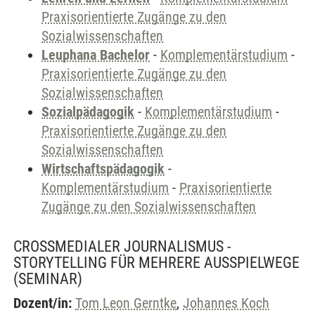
Praxisorientierte Zugänge zu den
Sozialwissenschaften
Leuphana Bachelor
-
Komplementärstudium
-
Praxisorientierte Zugänge zu den
Sozialwissenschaften
Sozialpädagogik
-
Komplementärstudium
-
Praxisorientierte Zugänge zu den
Sozialwissenschaften
Wirtschaftspädagogik
-
Komplementärstudium
-
Praxisorientierte
Zugänge zu den Sozialwissenschaften
CROSSMEDIALER JOURNALISMUS -
STORYTELLING FÜR MEHRERE AUSSPIELWEGE
(SEMINAR)
Dozent/in:
Tom Leon Gerntke
,
Johannes Koch