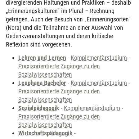
divergierenden Haltungen und Praktiken – deshalb
„Erinnerungskulturen“ im Plural – Rechnung
getragen. Auch der Besuch von „Erinnerungsorten“
(Nora) und die Teilnahme an einer Auswahl von
Gedenkveranstaltungen und deren kritische
Reflexion sind vorgesehen.
Lehren und Lernen
-
Komplementärstudium
-
Praxisorientierte Zugänge zu den
Sozialwissenschaften
Leuphana Bachelor
-
Komplementärstudium
-
Praxisorientierte Zugänge zu den
Sozialwissenschaften
Sozialpädagogik
-
Komplementärstudium
-
Praxisorientierte Zugänge zu den
Sozialwissenschaften
Wirtschaftspädagogik
-