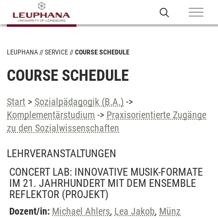
LEUPHANA
SERVICE
COURSE SCHEDULE
COURSE SCHEDULE
Start
>
Sozialpädagogik (B.A.)
->
Komplementärstudium
->
Praxisorientierte Zugänge
zu den Sozialwissenschaften
LEHRVERANSTALTUNGEN
CONCERT LAB: INNOVATIVE MUSIK-FORMATE
IM 21. JAHRHUNDERT MIT DEM ENSEMBLE
REFLEKTOR
(PROJEKT)
Dozent/in:
Michael Ahlers
,
Lea Jakob
,
Münz