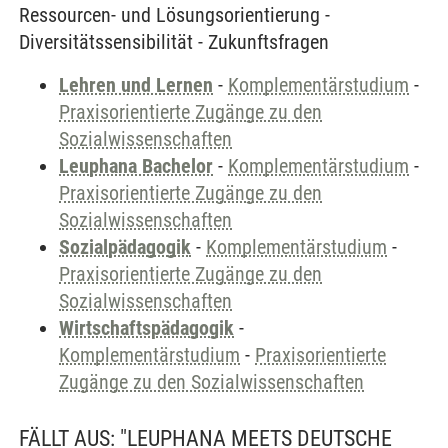
Ressourcen- und Lösungsorientierung -
Diversitätssensibilität - Zukunftsfragen
Lehren und Lernen
-
Komplementärstudium
-
Praxisorientierte Zugänge zu den
Sozialwissenschaften
Leuphana Bachelor
-
Komplementärstudium
-
Praxisorientierte Zugänge zu den
Sozialwissenschaften
Sozialpädagogik
-
Komplementärstudium
-
Praxisorientierte Zugänge zu den
Sozialwissenschaften
Wirtschaftspädagogik
-
Komplementärstudium
-
Praxisorientierte
Zugänge zu den Sozialwissenschaften
FÄLLT AUS: "LEUPHANA MEETS DEUTSCHE