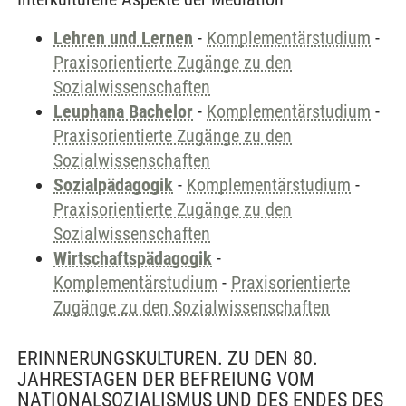
Lehren und Lernen
-
Komplementärstudium
-
Praxisorientierte Zugänge zu den
Sozialwissenschaften
Leuphana Bachelor
-
Komplementärstudium
-
Praxisorientierte Zugänge zu den
Sozialwissenschaften
Sozialpädagogik
-
Komplementärstudium
-
Praxisorientierte Zugänge zu den
Sozialwissenschaften
Wirtschaftspädagogik
-
Komplementärstudium
-
Praxisorientierte
Zugänge zu den Sozialwissenschaften
ERINNERUNGSKULTUREN. ZU DEN 80.
JAHRESTAGEN DER BEFREIUNG VOM
NATIONALSOZIALISMUS UND DES ENDES DES