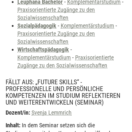
Leuphana Bachelor
-
Komplementärstudium
-
Praxisorientierte Zugänge zu den
Sozialwissenschaften
Sozialpädagogik
-
Komplementärstudium
-
Praxisorientierte Zugänge zu den
Sozialwissenschaften
Wirtschaftspädagogik
-
Komplementärstudium
-
Praxisorientierte
Zugänge zu den Sozialwissenschaften
FÄLLT AUS: „FUTURE SKILLS“ -
PROFESSIONELLE UND PERSÖNLICHE
KOMPETENZEN IM STUDIUM REFLEKTIEREN
UND WEITERENTWICKELN
(SEMINAR)
Dozent/in:
Svenja Lemmrich
Inhalt:
In dem Seminar setzen sich die