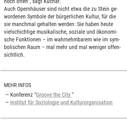
noch of­fen“, sagt Kuchar.
Auch Opernhäuser sind nicht etwa die zu Stein ge­
wor­de­nen Sym­bo­le der bürger­li­chen Kul­tur, für die
sie manch­mal ge­hal­ten wer­den: Sie ha­ben heu­te
viel­schich­ti­ge mu­si­ka­li­sche, so­zia­le und öko­no­mi­
sche Funk­tio­nen – im wahr­nehm­ba­rem wie im sym­
bo­li­schen Raum – mal mehr und mal we­ni­ger of­fen­
sicht­lich.
MEHR INFOS
Konferenz "
Groove the City
"
Institut für Soziologie und Kulturorganisation