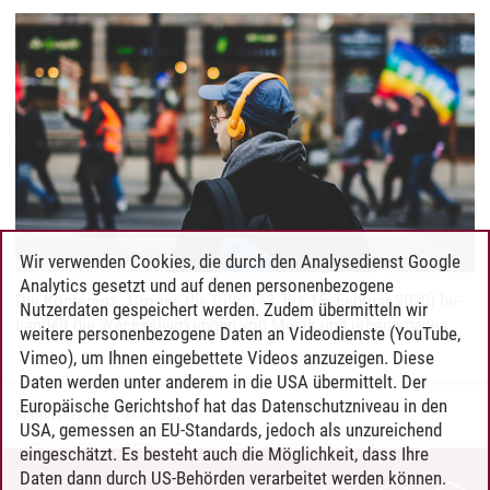
Wir verwenden Cookies, die durch den Analysedienst Google
Analytics gesetzt und auf denen personenbezogene
Die Kon­fe­renz „Groo­ve the City“ (13. bis 15. Fe­bru­ar 2020) be­
Nutzerdaten gespeichert werden. Zudem übermitteln wir
han­delt die Wech­sel­wir­kun­gen von Mu­sik und ur­ban spaces.
weitere personenbezogene Daten an Videodienste (YouTube,
Vimeo), um Ihnen eingebettete Videos anzuzeigen. Diese
Daten werden unter anderem in die USA übermittelt. Der
Europäische Gerichtshof hat das Datenschutzniveau in den
Martin Gierczak
/
03.02.2020
USA, gemessen an EU-Standards, jedoch als unzureichend
eingeschätzt. Es besteht auch die Möglichkeit, dass Ihre
Daten dann durch US-Behörden verarbeitet werden können.