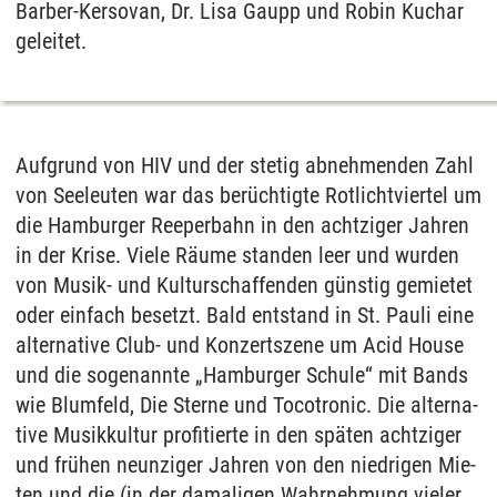
Bar­ber-Ker­so­van, Dr. Lisa Gaupp und Ro­bin Kuchar
ge­lei­tet.
Auf­grund von HIV und der ste­tig ab­neh­men­den Zahl
von See­leu­ten war das berüch­tig­te Rot­licht­vier­tel um
die Ham­bur­ger Ree­per­bahn in den acht­zi­ger Jah­ren
in der Kri­se. Vie­le Räume stan­den leer und wur­den
von Mu­sik- und Kul­tur­schaf­fen­den güns­tig ge­mie­tet
oder ein­fach be­setzt. Bald ent­stand in St. Pau­li eine
al­ter­na­ti­ve Club- und Kon­zert­sze­ne um Acid Hou­se
und die so­ge­nann­te „Ham­bur­ger Schu­le“ mit Bands
wie Blum­feld, Die Ster­ne und To­co­tro­nic. Die al­ter­na­
ti­ve Mu­sik­kul­tur pro­fi­tier­te in den späten acht­zi­ger
und frühen neun­zi­ger Jah­ren von den nied­ri­gen Mie­
ten und die (in der da­ma­li­gen Wahr­neh­mung vie­ler