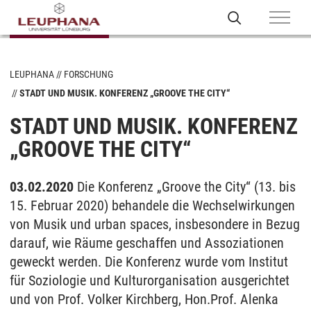
LEUPHANA
FORSCHUNG
STADT UND MUSIK. KONFERENZ „GROOVE THE CITY“
STADT UND MUSIK. KONFERENZ
„GROOVE THE CITY“
03.02.2020
Die Kon­fe­renz „Groo­ve the City“ (13. bis
15. Fe­bru­ar 2020) be­han­dele die Wech­sel­wir­kun­gen
von Mu­sik und ur­ban spaces, ins­be­son­de­re in Be­zug
dar­auf, wie Räume ge­schaf­fen und As­so­zia­tio­nen
ge­weckt wer­den. Die Kon­fe­renz wurde vom In­sti­tut
für So­zio­lo­gie und Kul­tur­or­ga­ni­sa­ti­on aus­ge­rich­tet
und von Prof. Vol­ker Kirch­berg, Hon.Prof. Alen­ka