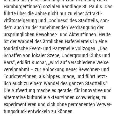
Ham­bur­ger*in­nen) so­zia­len Rand­la­ge St. Pau­lis. Das
führte über die Jah­re nicht nur zu ei­ner At­trak­ti­
vitäts­stei­ge­rung und ‚Cool­ness‘ des Stadt­teils, son­
dern auch zu der zu­neh­men­den Ver­drängung der
ursprüng­li­chen Be­woh­ner- und Ak­teur*in­nen. Heu­te
ist der Wan­del des ärm­li­chen Ha­fen­vier­tels in eine
tou­ris­ti­sche Event- und Par­ty­mei­le voll­zo­gen. „Das
Schaf­fen von lo­ka­ler Sze­ne, Un­der­ground Clubs und
Bars“, erklärt Kuchar, „wird auf ver­schie­de­ne Wei­se
ver­ein­nahmt – zur An­lo­ckung neu­er Be­woh­ner- und
Tou­ris­ten*in­nen, als hip­pes Image, und führt letzt­
lich auch zu ei­nem Wan­del des gan­zen Stadt­teils.“
Die Auf­wer­tung ma­che es ge­ra­de für in­no­va­ti­ve und
al­ter­na­ti­ve kul­tu­rel­le Ak­teur*in­nen schwie­ri­ger, zu
ex­pe­ri­men­tie­ren und sich ohne per­ma­nen­ten Ver­wer­
tungs­druck ent­wi­ckeln zu können.