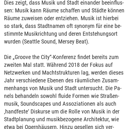
Dies zeigt, dass Mu­sik und Stadt ein­an­der be­ein­flus­
sen: Mu­sik kann Räume schaf­fen und Städte können
Räume zu­wei­sen oder ent­zie­hen. Mu­sik ist hier­bei
so stark, dass Stadt­na­men oft syn­onym für eine be­
stimm­te Mu­sik­rich­tung und de­ren Ent­ste­hungs­ort
wur­den (Se­at­tle Sound, Mer­sey Beat).
Die „Groo­ve the City“-Kon­fe­renz fin­det be­reits zum
zwei­ten Mal statt. Während 2018 der Fo­kus auf
Netz­wer­ken und Macht­struk­tu­ren lag, wer­den die­ses
Jahr ver­schie­de­ne Ebe­nen des räum­li­chen Zu­sam­
men­hangs von Mu­sik und Stadt un­ter­sucht. Die Pa­
nels be­han­deln so­wohl flui­de For­men wie Straßen­
mu­sik, So­und­scapes und As­so­zia­tio­nen als auch
‚hand­fes­te‘ Dis­kur­se um die Rol­le von Mu­sik in der
Stadt­pla­nung und mu­sik­be­zo­ge­ne Ar­chi­tek­tur, wie
etwa bei Opernhäusern. Hin­zu ge­sel­len sich ver­