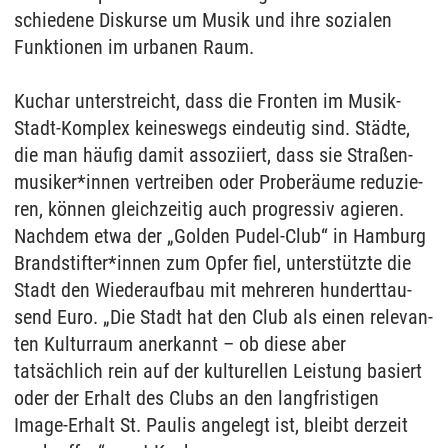
schie­de­ne Dis­kur­se um Mu­sik und ihre so­zia­len
Funk­tio­nen im ur­ba­nen Raum.
Kuchar un­ter­streicht, dass die Fron­ten im Mu­sik-
Stadt-Kom­plex kei­nes­wegs ein­deu­tig sind. Städte,
die man häufig da­mit as­so­zi­iert, dass sie Straßen­
mu­si­ker*innen ver­trei­ben oder Pro­beräume re­du­zie­
ren, können gleich­zei­tig auch pro­gres­siv agie­ren.
Nach­dem etwa der „Gol­den Pu­del-Club“ in Ham­burg
Brand­stif­ter*in­nen zum Op­fer fiel, un­terstützte die
Stadt den Wie­der­auf­bau mit meh­re­ren hun­dert­tau­
send Euro. „Die Stadt hat den Club als ei­nen re­le­van­
ten Kul­tur­raum an­er­kannt – ob die­se aber
tatsächlich rein auf der kul­tu­rel­len Leis­tung ba­siert
oder der Er­halt des Clubs an den lang­fris­ti­gen
Image-Er­halt St. Pau­lis an­ge­legt ist, bleibt der­zeit