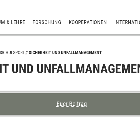
UM & LEHRE
FORSCHUNG
KOOPERATIONEN
INTERNATI
HSCHULSPORT
SICHERHEIT UND UNFALLMANAGEMENT
IT UND UNFALLMANAGEME
CHNIS DIESER SEITE
Euer Beitrag