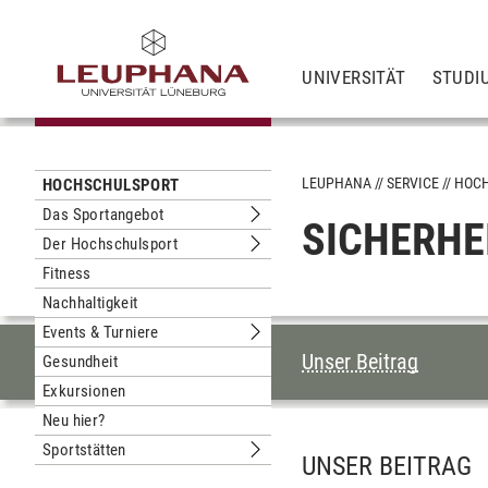
UNIVERSITÄT
STUDI
LEUPHANA
SERVICE
HOC
HOCHSCHULSPORT
Das Sportangebot
SICHERHE
Untermenu Das Sportangebot
Der Hochschulsport
Untermenu Der Hochschulsport
Fitness
Nachhaltigkeit
Events & Turniere
Untermenu Events & Turniere
INHALTSVERZEI
Unser Beitrag
Gesundheit
Exkursionen
Neu hier?
Sportstätten
Untermenu Sportstätten
UNSER BEITRAG