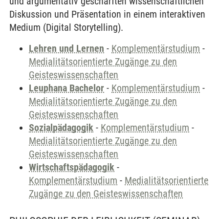
und argumentativ geschärften wissenschaftlichen
Diskussion und Präsentation in einem interaktiven
Medium (Digital Storytelling).
Lehren und Lernen
-
Komplementärstudium
-
Medialitätsorientierte Zugänge zu den
Geisteswissenschaften
Leuphana Bachelor
-
Komplementärstudium
-
Medialitätsorientierte Zugänge zu den
Geisteswissenschaften
Sozialpädagogik
-
Komplementärstudium
-
Medialitätsorientierte Zugänge zu den
Geisteswissenschaften
Wirtschaftspädagogik
-
Komplementärstudium
-
Medialitätsorientierte
Zugänge zu den Geisteswissenschaften