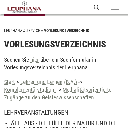
LEUPHANA
SERVICE
VORLESUNGSVERZEICHNIS
VORLESUNGSVERZEICHNIS
Suchen Sie
hier
über ein Suchformular im
Vorlesungsverzeichnis der Leuphana.
Start
>
Lehren und Lernen (B.A.)
->
Komplementärstudium
->
Medialitätsorientierte
Zugänge zu den Geisteswissenschaften
LEHRVERANSTALTUNGEN
- FÄLLT AUS - DIE FÜLLE DER NATUR UND DIE