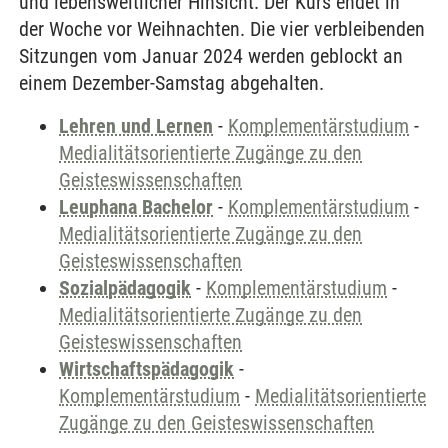
und lebensweltlicher Hinsicht. Der Kurs endet in
der Woche vor Weihnachten. Die vier verbleibenden
Sitzungen vom Januar 2024 werden geblockt an
einem Dezember-Samstag abgehalten.
Lehren und Lernen
-
Komplementärstudium
-
Medialitätsorientierte Zugänge zu den
Geisteswissenschaften
Leuphana Bachelor
-
Komplementärstudium
-
Medialitätsorientierte Zugänge zu den
Geisteswissenschaften
Sozialpädagogik
-
Komplementärstudium
-
Medialitätsorientierte Zugänge zu den
Geisteswissenschaften
Wirtschaftspädagogik
-
Komplementärstudium
-
Medialitätsorientierte
Zugänge zu den Geisteswissenschaften