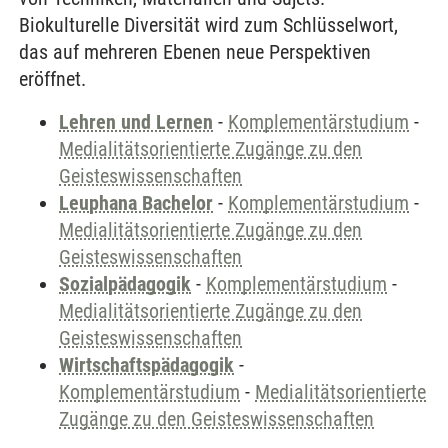
Biokulturelle Diversität wird zum Schlüsselwort,
das auf mehreren Ebenen neue Perspektiven
eröffnet.
Lehren und Lernen
-
Komplementärstudium
-
Medialitätsorientierte Zugänge zu den
Geisteswissenschaften
Leuphana Bachelor
-
Komplementärstudium
-
Medialitätsorientierte Zugänge zu den
Geisteswissenschaften
Sozialpädagogik
-
Komplementärstudium
-
Medialitätsorientierte Zugänge zu den
Geisteswissenschaften
Wirtschaftspädagogik
-
Komplementärstudium
-
Medialitätsorientierte
Zugänge zu den Geisteswissenschaften