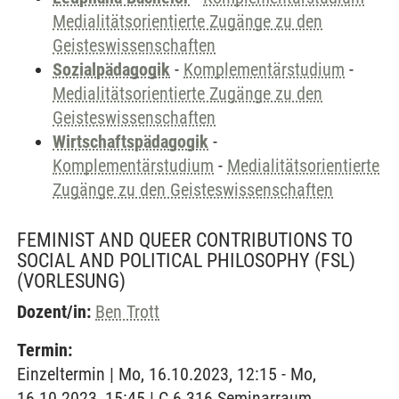
Medialitätsorientierte Zugänge zu den
Geisteswissenschaften
Sozialpädagogik
-
Komplementärstudium
-
Medialitätsorientierte Zugänge zu den
Geisteswissenschaften
Wirtschaftspädagogik
-
Komplementärstudium
-
Medialitätsorientierte
Zugänge zu den Geisteswissenschaften
FEMINIST AND QUEER CONTRIBUTIONS TO
SOCIAL AND POLITICAL PHILOSOPHY (FSL)
(VORLESUNG)
Dozent/in:
Ben Trott
Termin:
Einzeltermin | Mo, 16.10.2023, 12:15 - Mo,
16.10.2023, 15:45 | C 6.316 Seminarraum