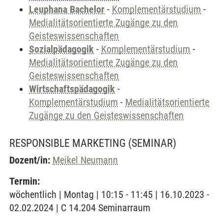
Leuphana Bachelor
-
Komplementärstudium
-
Medialitätsorientierte Zugänge zu den
Geisteswissenschaften
Sozialpädagogik
-
Komplementärstudium
-
Medialitätsorientierte Zugänge zu den
Geisteswissenschaften
Wirtschaftspädagogik
-
Komplementärstudium
-
Medialitätsorientierte
Zugänge zu den Geisteswissenschaften
RESPONSIBLE MARKETING
(SEMINAR)
Dozent/in:
Meikel Neumann
Termin:
wöchentlich | Montag | 10:15 - 11:45 | 16.10.2023 -
02.02.2024 | C 14.204 Seminarraum