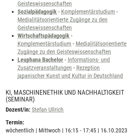
Geisteswissenschaften
Sozialpädagogik
-
Komplementärstudium
-
Medialitätsorientierte Zugänge zu den
Geisteswissenschaften
Wirtschaftspädagogik
-
Komplementärstudium
-
Medialitätsorientierte
Zugänge zu den Geisteswissenschaften
Leuphana Bachelor
-
Informations- und
Zusatzveranstaltungen
-
Rezeption
japanischer Kunst und Kultur in Deutschland
KI, MASCHINENETHIK UND NACHHALTIGKEIT
(SEMINAR)
Dozent/in:
Stefan Ullrich
Termin:
wöchentlich | Mittwoch | 16:15 - 17:45 | 16.10.2023