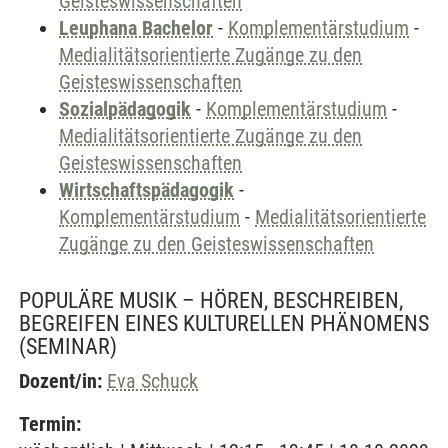
Geisteswissenschaften
Leuphana Bachelor
-
Komplementärstudium
-
Medialitätsorientierte Zugänge zu den
Geisteswissenschaften
Sozialpädagogik
-
Komplementärstudium
-
Medialitätsorientierte Zugänge zu den
Geisteswissenschaften
Wirtschaftspädagogik
-
Komplementärstudium
-
Medialitätsorientierte
Zugänge zu den Geisteswissenschaften
POPULÄRE MUSIK – HÖREN, BESCHREIBEN,
BEGREIFEN EINES KULTURELLEN PHÄNOMENS
(SEMINAR)
Dozent/in:
Eva Schuck
Termin: