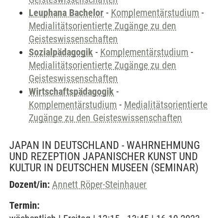
Leuphana Bachelor
-
Komplementärstudium
-
Medialitätsorientierte Zugänge zu den
Geisteswissenschaften
Sozialpädagogik
-
Komplementärstudium
-
Medialitätsorientierte Zugänge zu den
Geisteswissenschaften
Wirtschaftspädagogik
-
Komplementärstudium
-
Medialitätsorientierte
Zugänge zu den Geisteswissenschaften
JAPAN IN DEUTSCHLAND - WAHRNEHMUNG
UND REZEPTION JAPANISCHER KUNST UND
KULTUR IN DEUTSCHEN MUSEEN
(SEMINAR)
Dozent/in:
Annett Röper-Steinhauer
Termin: