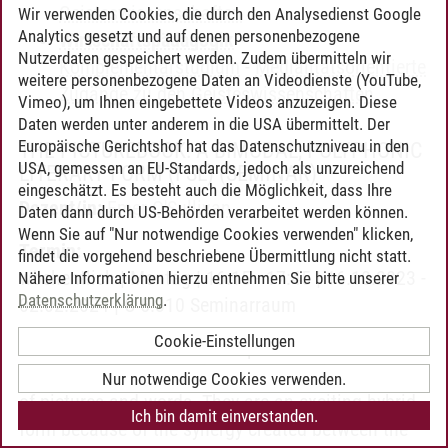
Geisteswissenschaften
Wir verwenden Cookies, die durch den Analysedienst Google
Analytics gesetzt und auf denen personenbezogene
Wirtschaftspädagogik
-
Nutzerdaten gespeichert werden. Zudem übermitteln wir
Komplementärstudium
-
Medialitätsorientierte
weitere personenbezogene Daten an Videodienste (YouTube,
Zugänge zu den Geisteswissenschaften
Vimeo), um Ihnen eingebettete Videos anzuzeigen. Diese
Daten werden unter anderem in die USA übermittelt. Der
Europäische Gerichtshof hat das Datenschutzniveau in den
THE PICTUREBOOK: A BIMODAL, POLYPHONIC
USA, gemessen an EU-Standards, jedoch als unzureichend
LITERARY FORM (FSL)
(SEMINAR)
eingeschätzt. Es besteht auch die Möglichkeit, dass Ihre
Dozent/in:
Emer O'Sullivan
Daten dann durch US-Behörden verarbeitet werden können.
Wenn Sie auf "Nur notwendige Cookies verwenden" klicken,
Termin:
findet die vorgehend beschriebene Übermittlung nicht statt.
wöchentlich | Montag | 16:15 - 17:45 | 16.10.2023 -
Nähere Informationen hierzu entnehmen Sie bitte unserer
Datenschutzerklärung
.
02.02.2024 | C 5.310 Seminarraum
Cookie-Einstellungen
Inhalt:
Picturebooks are composite texts that
usually rely for their effects on the interdependence
Nur notwendige Cookies verwenden.
of pictures and words. They are an exciting hybrid
Ich bin damit einverstanden.
form because of the synergy created between the