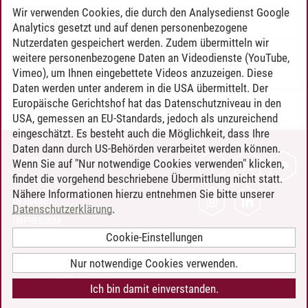
Wir verwenden Cookies, die durch den Analysedienst Google
HANDBUCH ZUM DOWNLOAD
Analytics gesetzt und auf denen personenbezogene
Nutzerdaten gespeichert werden. Zudem übermitteln wir
HANDBUCH ZUM SEMINAR: "WAYS OF KNOWING"
weitere personenbezogene Daten an Videodienste (YouTube,
Vimeo), um Ihnen eingebettete Videos anzuzeigen. Diese
Daten werden unter anderem in die USA übermittelt. Der
Europäische Gerichtshof hat das Datenschutzniveau in den
Martin Gierczak
/
06.11.2020
USA, gemessen an EU-Standards, jedoch als unzureichend
eingeschätzt. Es besteht auch die Möglichkeit, dass Ihre
Daten dann durch US-Behörden verarbeitet werden können.
KONTAKT
Wenn Sie auf "Nur notwendige Cookies verwenden" klicken,
findet die vorgehend beschriebene Übermittlung nicht statt.
LEUPHANA ALS ARBEITGEBER
Nähere Informationen hierzu entnehmen Sie bitte unserer
INTRANET
Datenschutzerklärung
.
IMPRESSUM
Cookie-Einstellungen
DATENSCHUTZ
BARRIEREFREIHEIT
Nur notwendige Cookies verwenden.
COOKIE-EINSTELLUNGEN
Ich bin damit einverstanden.