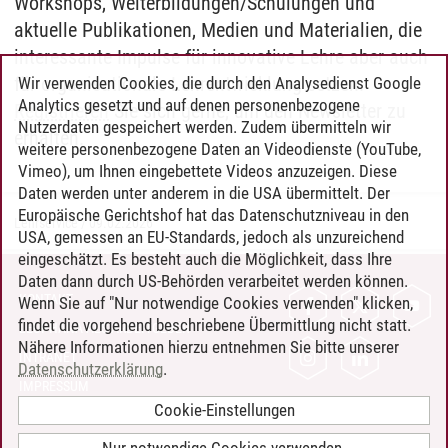
Workshops, Weiterbildungen/Schulungen und
aktuelle Publikationen, Medien und Materialien, die
interessante Impulse für innovative Lehre aber auch
für organisationale Lehrentwicklung setzen.
Wir verwenden Cookies, die durch den Analysedienst Google
Analytics gesetzt und auf denen personenbezogene
Registrieren
Sie sich gerne, um den Newsletter zu
Nutzerdaten gespeichert werden. Zudem übermitteln wir
erhalten.
weitere personenbezogene Daten an Videodienste (YouTube,
Vimeo), um Ihnen eingebettete Videos anzuzeigen. Diese
Daten werden unter anderem in die USA übermittelt. Der
Europäische Gerichtshof hat das Datenschutzniveau in den
Lehrservice
/
09.02.2026
USA, gemessen an EU-Standards, jedoch als unzureichend
eingeschätzt. Es besteht auch die Möglichkeit, dass Ihre
Daten dann durch US-Behörden verarbeitet werden können.
KONTAKT
Wenn Sie auf "Nur notwendige Cookies verwenden" klicken,
findet die vorgehend beschriebene Übermittlung nicht statt.
LEUPHANA ALS ARBEITGEBER
Nähere Informationen hierzu entnehmen Sie bitte unserer
INTRANET
Datenschutzerklärung
.
IMPRESSUM
Cookie-Einstellungen
DATENSCHUTZ
BARRIEREFREIHEIT
Nur notwendige Cookies verwenden.