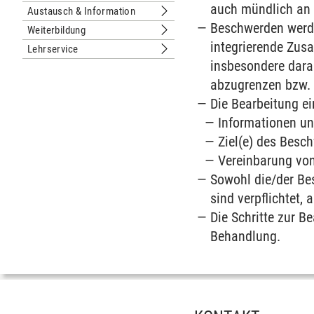
auch mündlich an 
Austausch & Information
Untermenu Austausch & Information
Beschwerden werde
Weiterbildung
Untermenu Weiterbildung
integrierende Zus
Lehrservice
Untermenu Lehrservice
insbesondere dara
abzugrenzen bzw. 
Die Bearbeitung ei
Informationen u
Ziel(e) des Besc
Vereinbarung von
Sowohl die/der Be
sind verpflichtet,
Die Schritte zur B
Behandlung.