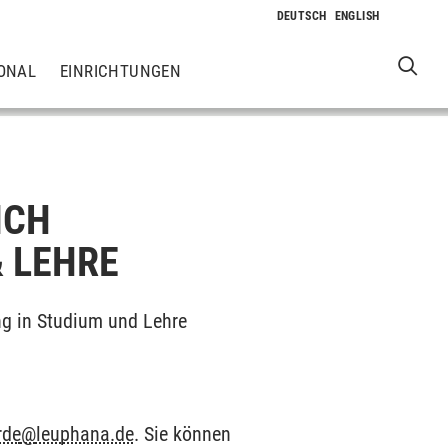
ONAL
EINRICHTUNGEN
ICH
 LEHRE
ung in Studium und Lehre
rde
@
leuphana.de
. Sie können