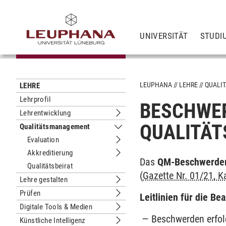
UNIVERSITÄT
STUDI
LEUPHANA
LEHRE
QUALI
LEHRE
Lehrprofil
BESCHWE
Lehrentwicklung
Untermenu Lehrentwicklung
QUALITÄT
Qualitätsmanagement
Untermenu Qualitätsmanagement
Evaluation
Untermenu Evaluation
Akkreditierung
Untermenu Akkreditierung
Das
QM-Beschwerde
Qualitätsbeirat
(
Gazette Nr. 01/21, K
Lehre gestalten
Untermenu Lehre gestalten
Prüfen
Leitlinien für die B
Untermenu Prüfen
Digitale Tools & Medien
Untermenu Digitale Tools & Medien
Beschwerden erfolg
Künstliche Intelligenz
Untermenu Künstliche Intelligenz