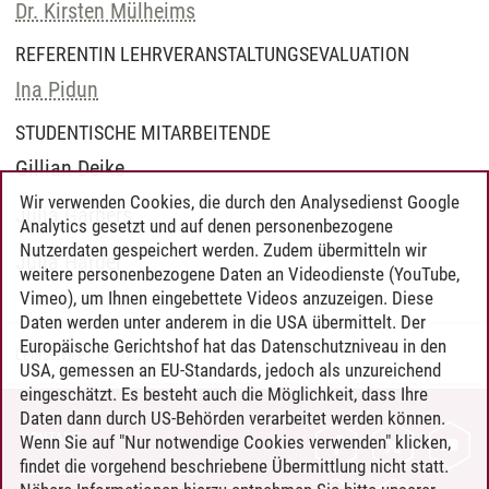
Dr. Kirsten Mülheims
REFERENTIN LEHRVERANSTALTUNGSEVALUATION
Ina Pidun
STUDENTISCHE MITARBEITENDE
Gillian Deike
Wir verwenden Cookies, die durch den Analysedienst Google
Julia Garbers
Analytics gesetzt und auf denen personenbezogene
Nutzerdaten gespeichert werden. Zudem übermitteln wir
Julia Harder
weitere personenbezogene Daten an Videodienste (YouTube,
Vimeo), um Ihnen eingebettete Videos anzuzeigen. Diese
Daten werden unter anderem in die USA übermittelt. Der
Europäische Gerichtshof hat das Datenschutzniveau in den
Lehrservice
/
07.07.2026
USA, gemessen an EU-Standards, jedoch als unzureichend
eingeschätzt. Es besteht auch die Möglichkeit, dass Ihre
Daten dann durch US-Behörden verarbeitet werden können.
KONTAKT
Wenn Sie auf "Nur notwendige Cookies verwenden" klicken,
findet die vorgehend beschriebene Übermittlung nicht statt.
LEUPHANA ALS ARBEITGEBER