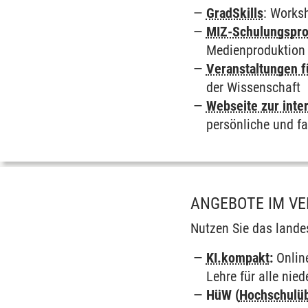
GradSkills
: Works
MIZ-Schulungspr
Medienproduktion
Veranstaltungen 
der Wissenschaft
Webseite zur inte
persönliche und fa
ANGEBOTE IM V
Nutzen Sie das landes
KI.kompakt
:
Online
Lehre für alle ni
HüW (
Hochschulüb