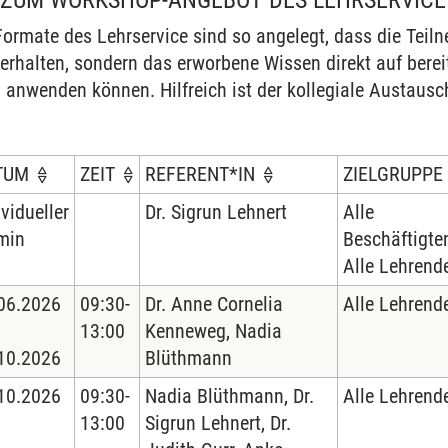
 ZUM WORKSHOP-ANGEBOT DES LEHRSERVICE
n
ormate des Lehrservice sind so angelegt, dass die Teil
erhalten, sondern das erworbene Wissen direkt auf berei
d anwenden können. Hilfreich ist der kollegiale Austausc
TUM
ZEIT
REFERENT*IN
ZIELGRUPPE
ividueller
Dr. Sigrun Lehnert
Alle
min
Beschäftigte
Alle Lehrend
06.2026
09:30-
Dr. Anne Cornelia
Alle Lehrend
13:00
Kenneweg, Nadia
10.2026
Blüthmann
10.2026
09:30-
Nadia Blüthmann, Dr.
Alle Lehrend
13:00
Sigrun Lehnert, Dr.