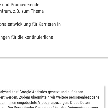
de und Promovierende
ntrum, z.B. zum Thema
onalentwicklung für Karrieren in
ngen für die kontinuierliche
hsen“ zu KI in Studium und
alysedienst Google Analytics gesetzt und auf denen
ert werden. Zudem übermitteln wir weitere personenbezogene
 um Ihnen eingebettete Videos anzuzeigen. Diese Daten
hschuldidaktischer Workshops
telt. Der Europäische Gerichtshof hat das Datenschutzniveau