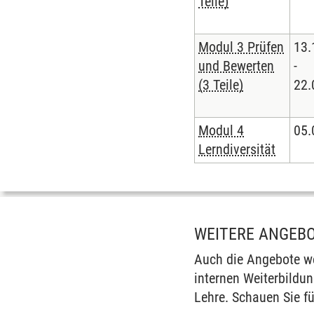
Teile)
Modul 3 Prüfen
13.
und Bewerten
-
(3 Teile)
22.
Modul 4
05.
Lerndiversität
WEITERE ANGEB
Auch die Angebote we
internen Weiterbildun
Lehre. Schauen Sie f