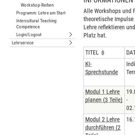
INFORMATIONEN
Untermenu Workshops & Schulunge
Workshop-Reihen
Alle Workshops und F
Programm: Lehre am Start
theoretische Impulse 
Intercultural Teaching
Lehre reflektieren un
Competence
Platz hat.
Login/Logout
Untermenu Login/Logout
Lehrservice
Untermenu Lehrservice
TITEL
DA
KI-
Ind
Sprechstunde
Ter
Modul 1 Lehre
19.
planen (3 Teile)
-
02.
Modul 2 Lehre
16.
durchführen (2