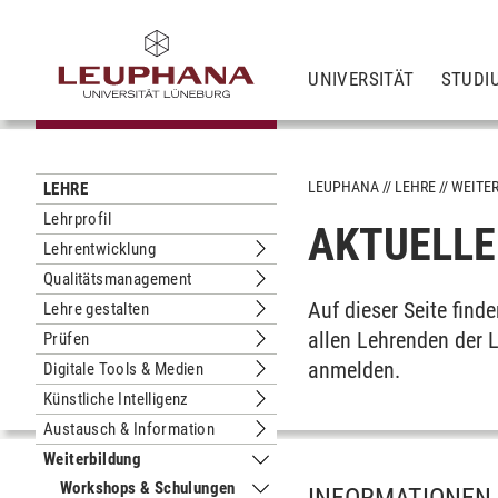
UNIVERSITÄT
STUDI
LEUPHANA
LEHRE
WEITE
LEHRE
Lehrprofil
AKTUELLE
Lehrentwicklung
Untermenu Lehrentwicklung
Qualitätsmanagement
Untermenu Qualitätsmanagement
Auf dieser Seite fin
Lehre gestalten
Untermenu Lehre gestalten
allen Lehrenden der 
Prüfen
Untermenu Prüfen
anmelden.
Digitale Tools & Medien
Untermenu Digitale Tools & Medien
Künstliche Intelligenz
Untermenu Künstliche Intelligenz
Austausch & Information
Untermenu Austausch & Information
Weiterbildung
Untermenu Weiterbildung
Workshops & Schulungen