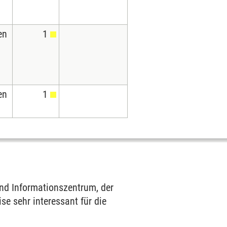
en
1
en
1
und Informationszentrum, der
e sehr interessant für die