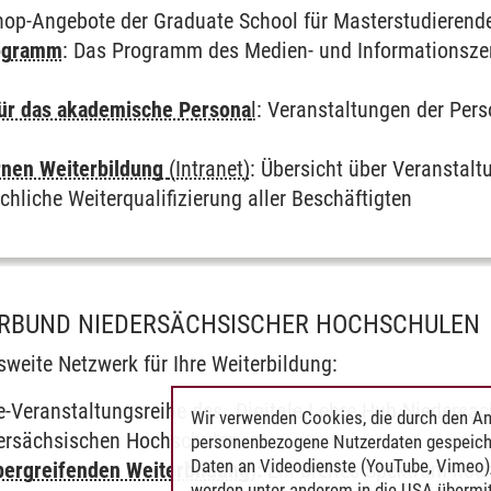
hop-Angebote der Graduate School für Masterstudieren
ogramm
: Das Programm des Medien- und Informationsze
für das akademische Persona
l
: Veranstaltungen der Pers
rnen Weiterbildung
(Intranet)
: Übersicht über Veranstaltu
chliche Weiterqualifizierung aller Beschäftigten
ERBUND NIEDERSÄCHSISCHER HOCHSCHULEN
weite Netzwerk für Ihre Weiterbildung:
-Veranstaltungsreihe des „Digitale Lehre Hub Niedersac
Wir verwenden Cookies, die durch den An
edersächsischen Hochschulen.
personenbezogene Nutzerdaten gespeich
Daten an Videodienste (YouTube, Vimeo),
ergreifenden Weiterbildung
):
Ein breites Spektrum hoc
werden unter anderem in die USA übermit