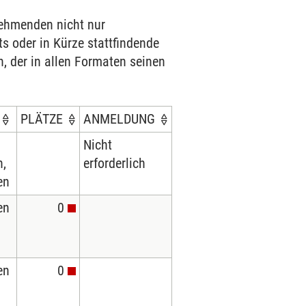
nehmenden nicht nur
ts oder in Kürze stattfindende
h, der in allen Formaten seinen
PLÄTZE
ANMELDUNG
Nicht
n,
erforderlich
en
en
0
en
0