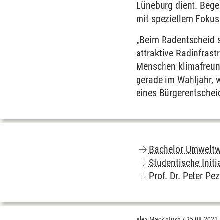
Lüneburg dient. Begei
mit speziellem Fokus 
„Beim Radentscheid st
attraktive Radinfrast
Menschen klimafreund
gerade im Wahljahr, 
eines Bürgerentscheid
Bachelor Umweltw
Studentische Initi
Prof. Dr. Peter Pez
Alex Mackintosh
/
25.08.2021