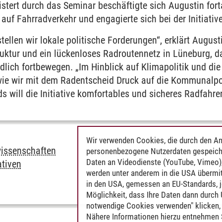
stert durch das Seminar beschäftigte sich Augustin fort
auf Fahrradverkehr und engagierte sich bei der Initiati
ellen wir lokale politische Forderungen“, erklärt Augusti
ruktur und ein lückenloses Radroutennetz in Lüneburg, d
lich fortbewegen. „Im Hinblick auf Klimapolitik und di
wie wir mit dem Radentscheid Druck auf die Kommunalpol
s will die Initiative komfortables und sicheres Radfahre
Wir verwenden Cookies, die durch den An
issenschaften
personenbezogene Nutzerdaten gespeich
Daten an Videodienste (YouTube, Vimeo),
ativen
werden unter anderem in die USA übermit
in den USA, gemessen an EU-Standards, j
Möglichkeit, dass Ihre Daten dann durch
notwendige Cookies verwenden" klicken, f
Nähere Informationen hierzu entnehmen S