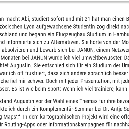
n macht Abi, studiert sofort und mit 21 hat man einen B
nzösischen Lyon aufgewachsene Studentin zog direkt na
schland und begann ein Flugzeugbau Studium in Hambur
d informierte sich zu Alternativen. Sie hörte von der Mög
 absolvieren und bewarb sich bei JANUN, einem Netzwe
 Monaten bei JANUN wurde ich viel umweltbewusster. D
htet Augustin. Sie entschied sich für ein Studium der U
r ich oft frustriert, dass sich andere sprachlich besse
che fiel mir schwer. Doch mit jeder Präsentation, mit je
ser. Es ist wie beim Sport: Wenn ich viel trainiere, kann 
stand Augustin vor der Wahl eines Themas für ihre bevo
te ich durch ein Komplementär-Seminar bei Dr. Antje Sei
 Maps‘.“ In dem kartographischen Projekt wird eine offe
ür Routing-Apps oder Informationskampagnen für nachha