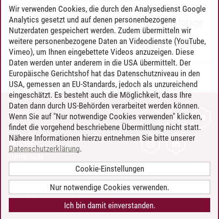
Veranstaltungsprogramm, weitere Informationen
Wir verwenden Cookies, die durch den Analysedienst Google
Analytics gesetzt und auf denen personenbezogene
sowie ein Online-Anmeldeformular für die Infotage
Nutzerdaten gespeichert werden. Zudem übermitteln wir
zur Verfügung.
weitere personenbezogene Daten an Videodienste (YouTube,
Vimeo), um Ihnen eingebettete Videos anzuzeigen. Diese
Daten werden unter anderem in die USA übermittelt. Der
Europäische Gerichtshof hat das Datenschutzniveau in den
Leuphana News
/
07.01.2025
USA, gemessen an EU-Standards, jedoch als unzureichend
eingeschätzt. Es besteht auch die Möglichkeit, dass Ihre
Daten dann durch US-Behörden verarbeitet werden können.
KONTAKT
Wenn Sie auf "Nur notwendige Cookies verwenden" klicken,
findet die vorgehend beschriebene Übermittlung nicht statt.
LEUPHANA ALS ARBEITGEBER
Nähere Informationen hierzu entnehmen Sie bitte unserer
INTRANET
Datenschutzerklärung
.
IMPRESSUM
Cookie-Einstellungen
DATENSCHUTZ
BARRIEREFREIHEIT
Nur notwendige Cookies verwenden.
COOKIE-EINSTELLUNGEN
Ich bin damit einverstanden.