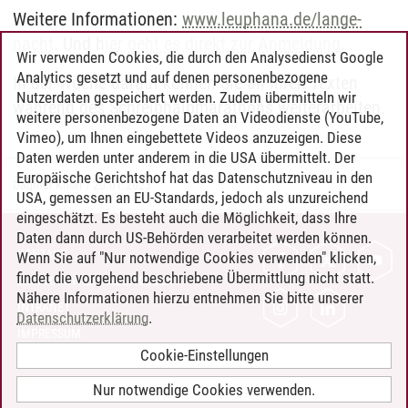
Weitere Informationen:
www.leuphana.de/lange-
nacht
. Und h
ier geht es direkt zur Anmeldung
.
Wir verwenden Cookies, die durch den Analysedienst Google
Analytics gesetzt und auf denen personenbezogene
In der Woche darauf können Sie an Ihren Texten
Nutzerdaten gespeichert werden. Zudem übermitteln wir
während des Schreibhalbmarathons weiterarbeiten.
weitere personenbezogene Daten an Videodienste (YouTube,
Vimeo), um Ihnen eingebettete Videos anzuzeigen. Diese
Daten werden unter anderem in die USA übermittelt. Der
Europäische Gerichtshof hat das Datenschutzniveau in den
Dagmar Knorr
/
20.01.2023
USA, gemessen an EU-Standards, jedoch als unzureichend
eingeschätzt. Es besteht auch die Möglichkeit, dass Ihre
Daten dann durch US-Behörden verarbeitet werden können.
KONTAKT
Wenn Sie auf "Nur notwendige Cookies verwenden" klicken,
findet die vorgehend beschriebene Übermittlung nicht statt.
LEUPHANA ALS ARBEITGEBER
Nähere Informationen hierzu entnehmen Sie bitte unserer
INTRANET
Datenschutzerklärung
.
IMPRESSUM
Cookie-Einstellungen
DATENSCHUTZ
BARRIEREFREIHEIT
Nur notwendige Cookies verwenden.