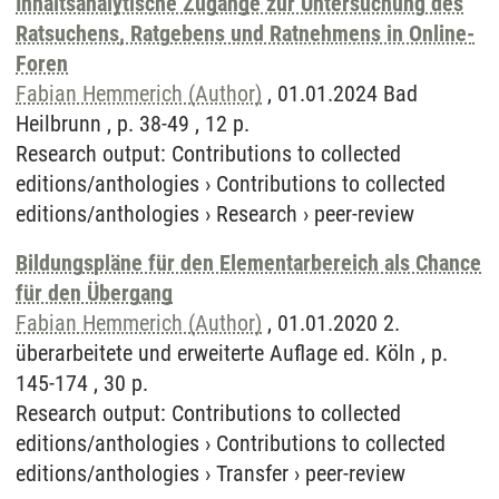
Inhaltsanalytische Zugänge zur Untersuchung des
Ratsuchens, Ratgebens und Ratnehmens in Online-
Foren
Fabian Hemmerich (Author)
, 01.01.2024 Bad
Heilbrunn , p. 38-49 , 12 p.
Research output
:
Contributions to collected
editions/anthologies
›
Contributions to collected
editions/anthologies
›
Research
›
peer-review
Bildungspläne für den Elementarbereich als Chance
für den Übergang
Fabian Hemmerich (Author)
, 01.01.2020 2.
überarbeitete und erweiterte Auflage ed. Köln , p.
145-174 , 30 p.
Research output
:
Contributions to collected
editions/anthologies
›
Contributions to collected
editions/anthologies
›
Transfer
›
peer-review