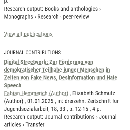
p.
Research output
:
Books and anthologies
›
Monographs
›
Research
›
peer-review
View all publications
JOURNAL CONTRIBUTIONS
Digital Streetwork: Zur Förderung von
demokratischer Teilhabe junger Menschen in
Zeiten von Fake News, Desinformation und Hate
Speech
Fabian Hemmerich (Author)
, Elisabeth Schmutz
(Author) , 01.01.2025 , in: dreizehn. Zeitschrift für
Jugendsozialarbeit, 18, 33 , p. 12-15 , 4 p.
Research output
:
Journal contributions
›
Journal
articles
›
Transfer