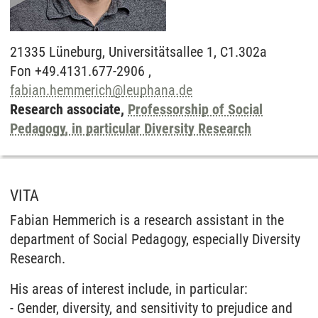
21335
Lüneburg,
Universitätsallee 1, C1.302a
Fon +49.4131.677-2906 ,
fabian.hemmerich
@
leuphana.de
Research associate,
Professorship of Social
Pedagogy, in particular Diversity Research
VITA
Fabian Hemmerich is a research assistant in the
department of Social Pedagogy, especially Diversity
Research.
His areas of interest include, in particular:
- Gender, diversity, and sensitivity to prejudice and