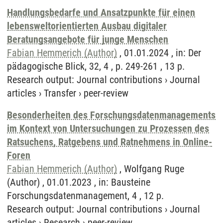
Handlungsbedarfe und Ansatzpunkte für einen
lebensweltorientierten Ausbau digitaler
Beratungsangebote für junge Menschen
Fabian Hemmerich (Author)
, 01.01.2024 , in: Der
pädagogische Blick, 32, 4 , p. 249-261 , 13 p.
Research output
:
Journal contributions
›
Journal
articles
›
Transfer
›
peer-review
Besonderheiten des Forschungsdatenmanagements
im Kontext von Untersuchungen zu Prozessen des
Ratsuchens, Ratgebens und Ratnehmens in Online-
Foren
Fabian Hemmerich (Author)
, Wolfgang Ruge
(Author) , 01.01.2023 , in: Bausteine
Forschungsdatenmanagement, 4 , 12 p.
Research output
:
Journal contributions
›
Journal
articles
›
Research
›
peer-review