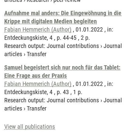
Aufnahme mal anders: Die Eingewöhnung in die
Krippe mit digitalen Medien begleiten
Fabian Hemmerich (Author)
, 01.01.2022 , in:
Entdeckungskiste, 4 , p. 44-45 , 2 p.
Research output
:
Journal contributions
›
Journal
articles
›
Transfer
Samuel begeistert sich nur noch für das Tablet:
Eine Frage aus der Praxis
Fabian Hemmerich (Author)
, 01.01.2022 , in:
Entdeckungskiste, 4 , p. 43 , 1 p.
Research output
:
Journal contributions
›
Journal
articles
›
Transfer
View all publications