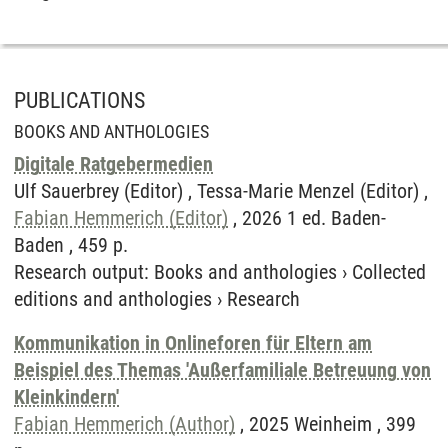
PUBLICATIONS
BOOKS AND ANTHOLOGIES
Digitale Ratgebermedien
Ulf Sauerbrey (Editor) , Tessa-Marie Menzel (Editor) ,
Fabian Hemmerich (Editor)
, 2026 1 ed. Baden-
Baden , 459 p.
Research output
:
Books and anthologies
›
Collected
editions and anthologies
›
Research
Kommunikation in Onlineforen für Eltern am
Beispiel des Themas 'Außerfamiliale Betreuung von
Kleinkindern'
Fabian Hemmerich (Author)
, 2025 Weinheim , 399