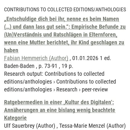
CONTRIBUTIONS TO COLLECTED EDITIONS/ANTHOLOGIES
„Entschuldige dich bei ihr, nenne es beim Namen
(…) und dann lass gut sein.“: Empirische Befunde zu
(Un)Verständnis und Ratschlägen in Elternforen,
wenn eine Mutter berichtet, ihr Kind geschlagen zu
haben
Fabian Hemmerich (Author)
, 01.01.2026 1 ed.
Baden-Baden , p. 73-91 , 19 p.
Research output
:
Contributions to collected
editions/anthologies
›
Contributions to collected
editions/anthologies
›
Research
›
peer-review
Ratgebermedien in einer ‚Kultur des Digitalen‘:
Annäherungen an eine bislang wenig beachtete
Kategorie
Ulf Sauerbrey (Author) , Tessa-Marie Menzel (Author)