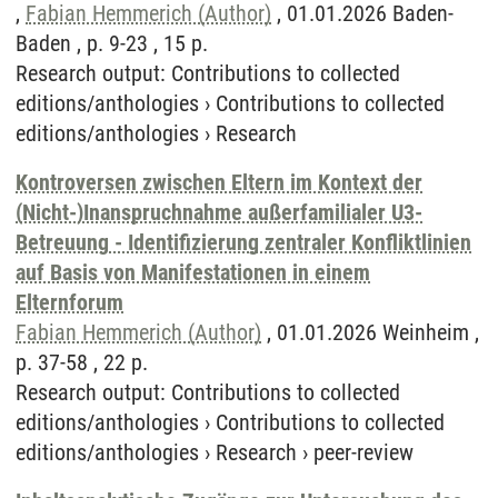
,
Fabian Hemmerich (Author)
, 01.01.2026 Baden-
Baden , p. 9-23 , 15 p.
Research output
:
Contributions to collected
editions/anthologies
›
Contributions to collected
editions/anthologies
›
Research
Kontroversen zwischen Eltern im Kontext der
(Nicht-)Inanspruchnahme außerfamilialer U3-
Betreuung - Identifizierung zentraler Konfliktlinien
auf Basis von Manifestationen in einem
Elternforum
Fabian Hemmerich (Author)
, 01.01.2026 Weinheim ,
p. 37-58 , 22 p.
Research output
:
Contributions to collected
editions/anthologies
›
Contributions to collected
editions/anthologies
›
Research
›
peer-review