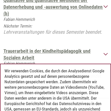
Qualitative und quantitative Methoden der
Datenerhebung und -auswertung von Onlinedaten
(b)
Fabian Hemmerich
Nächster Termin:
Lehrveranstaltungen für dieses Semester beendet.
Trauerarbeit in der Kindheitspädagogik und
Sozialen Arbeit
Fabian Hemmerich
Nächster Termin:
Wir verwenden Cookies, die durch den Analysedienst Google
Lehrveranstaltungen für dieses Semester beendet.
Analytics gesetzt und auf denen personenbezogene
Nutzerdaten gespeichert werden. Zudem übermitteln wir
weitere personenbezogene Daten an Videodienste (YouTube,
Vimeo), um Ihnen eingebettete Videos anzuzeigen. Diese
Daten werden unter anderem in die USA übermittelt. Der
Europäische Gerichtshof hat das Datenschutzniveau in den
L. J. Heckler
/
18.07.2026
USA, gemessen an EU-Standards, jedoch als unzureichend