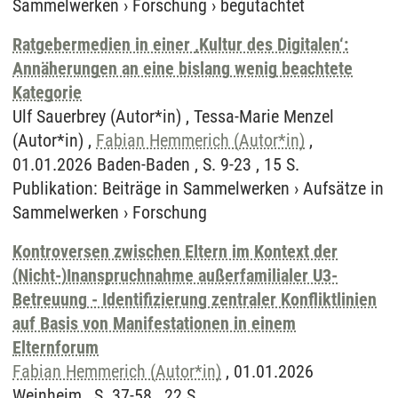
Sammelwerken
›
Forschung
›
begutachtet
Ratgebermedien in einer ‚Kultur des Digitalen‘:
Annäherungen an eine bislang wenig beachtete
Kategorie
Ulf Sauerbrey (Autor*in) , Tessa-Marie Menzel
(Autor*in) ,
Fabian Hemmerich (Autor*in)
,
01.01.2026 Baden-Baden , S. 9-23 , 15 S.
Publikation
:
Beiträge in Sammelwerken
›
Aufsätze in
Sammelwerken
›
Forschung
Kontroversen zwischen Eltern im Kontext der
(Nicht-)Inanspruchnahme außerfamilialer U3-
Betreuung - Identifizierung zentraler Konfliktlinien
auf Basis von Manifestationen in einem
Elternforum
Fabian Hemmerich (Autor*in)
, 01.01.2026
Weinheim , S. 37-58 , 22 S.