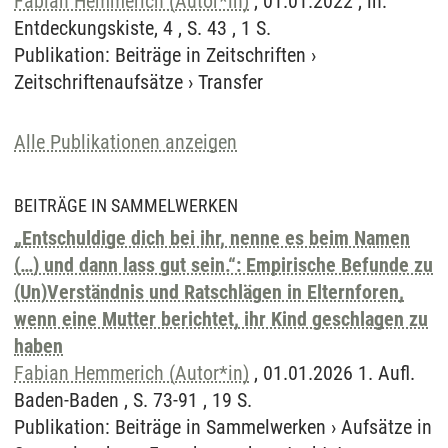
Fabian Hemmerich (Autor*in)
, 01.01.2022 , in:
Entdeckungskiste, 4 , S. 43 , 1 S.
Publikation
:
Beiträge in Zeitschriften
›
Zeitschriftenaufsätze
›
Transfer
Alle Publikationen anzeigen
BEITRÄGE IN SAMMELWERKEN
„Entschuldige dich bei ihr, nenne es beim Namen
(…) und dann lass gut sein.“: Empirische Befunde zu
(Un)Verständnis und Ratschlägen in Elternforen,
wenn eine Mutter berichtet, ihr Kind geschlagen zu
haben
Fabian Hemmerich (Autor*in)
, 01.01.2026 1. Aufl.
Baden-Baden , S. 73-91 , 19 S.
Publikation
:
Beiträge in Sammelwerken
›
Aufsätze in