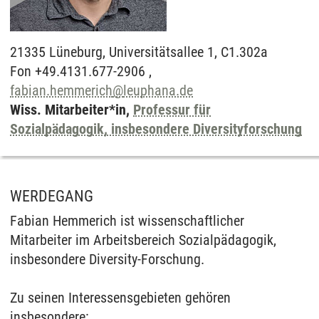
21335
Lüneburg,
Universitätsallee 1, C1.302a
Fon +49.4131.677-2906 ,
fabian.hemmerich
@
leuphana.de
Wiss. Mitarbeiter*in,
Professur für
Sozialpädagogik, insbesondere Diversityforschung
WERDEGANG
Fabian Hemmerich ist wissenschaftlicher
Mitarbeiter im Arbeitsbereich Sozialpädagogik,
insbesondere Diversity-Forschung.
Zu seinen Interessensgebieten gehören
insbesondere: