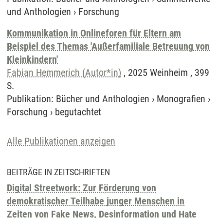
und Anthologien
›
Forschung
Kommunikation in Onlineforen für Eltern am
Beispiel des Themas 'Außerfamiliale Betreuung von
Kleinkindern'
Fabian Hemmerich (Autor*in)
, 2025 Weinheim , 399
S.
Publikation
:
Bücher und Anthologien
›
Monografien
›
Forschung
›
begutachtet
Alle Publikationen anzeigen
BEITRÄGE IN ZEITSCHRIFTEN
Digital Streetwork: Zur Förderung von
demokratischer Teilhabe junger Menschen in
Zeiten von Fake News, Desinformation und Hate