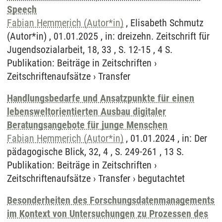
Speech
Fabian Hemmerich (Autor*in)
, Elisabeth Schmutz
(Autor*in) , 01.01.2025 , in: dreizehn. Zeitschrift für
Jugendsozialarbeit, 18, 33 , S. 12-15 , 4 S.
Publikation
:
Beiträge in Zeitschriften
›
Zeitschriftenaufsätze
›
Transfer
Handlungsbedarfe und Ansatzpunkte für einen
lebensweltorientierten Ausbau digitaler
Beratungsangebote für junge Menschen
Fabian Hemmerich (Autor*in)
, 01.01.2024 , in: Der
pädagogische Blick, 32, 4 , S. 249-261 , 13 S.
Publikation
:
Beiträge in Zeitschriften
›
Zeitschriftenaufsätze
›
Transfer
›
begutachtet
Besonderheiten des Forschungsdatenmanagements
im Kontext von Untersuchungen zu Prozessen des