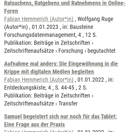
Ratsuchens, Ratgebens und Ratnehmens in Online-
Foren
Fabian Hemmerich (Autor*in)
, Wolfgang Ruge
(Autor*in) , 01.01.2023 , in: Bausteine
Forschungsdatenmanagement, 4 , 12 S.
Publikation
:
Beiträge in Zeitschriften
›
Zeitschriftenaufsätze
›
Forschung
›
begutachtet
Aufnahme mal anders: Die Eingewöhnung in die
Krippe mit digitalen Medien begleiten
Fabian Hemmerich (Autor*in)
, 01.01.2022 , in:
Entdeckungskiste, 4 , S. 44-45 , 2 S.
Publikation
:
Beiträge in Zeitschriften
›
Zeitschriftenaufsätze
›
Transfer
Samuel begeistert sich nur noch für das Tablet:
Eine Frage aus der Praxis