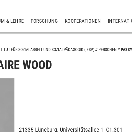
UM & LEHRE
FORSCHUNG
KOOPERATIONEN
INTERNATI
STITUT FÜR SOZIALARBEIT UND SOZIALPÄDAGOGIK (IFSP)
PERSONEN
PASSY
AIRE WOOD
und Didaktik
21335
Lüneburg,
Universitätsallee 1, C1.301