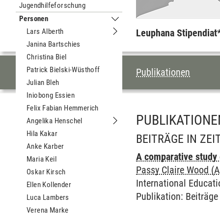
Jugendhilfeforschung
Personen
Untermenu Personen
Lars Alberth
Leuphana Stipendiat
Untermenu Lars Alberth
Janina Bartschies
Christina Biel
INHALTSVERZEI
Patrick Bielski-Wüsthoff
Publikationen
Julian Bleh
Iniobong Essien
Felix Fabian Hemmerich
PUBLIKATIONE
Angelika Henschel
Untermenu Angelika Henschel
Hila Kakar
BEITRÄGE IN ZE
Anke Karber
A comparative study
Maria Keil
Passy Claire Wood (A
Oskar Kirsch
International Educatio
Ellen Kollender
Publikation
:
Beiträge 
Luca Lambers
Verena Marke