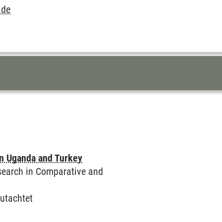
.de
in Uganda and Turkey
esearch in Comparative and
utachtet