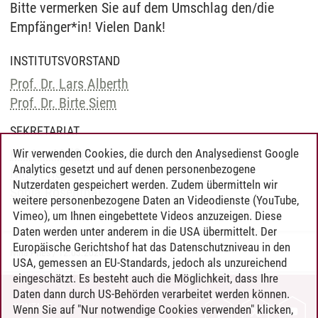
Bitte vermerken Sie auf dem Umschlag den/die
Empfänger*in! Vielen Dank!
INSTITUTSVORSTAND
Prof. Dr. Lars Alberth
Prof. Dr. Birte Siem
SEKRETARIAT
Kirsten Meißner
Wir verwenden Cookies, die durch den Analysedienst Google
Analytics gesetzt und auf denen personenbezogene
Nina Pries
Nutzerdaten gespeichert werden. Zudem übermitteln wir
Sonja Rosenthal
weitere personenbezogene Daten an Videodienste (YouTube,
Vimeo), um Ihnen eingebettete Videos anzuzeigen. Diese
Daten werden unter anderem in die USA übermittelt. Der
Europäische Gerichtshof hat das Datenschutzniveau in den
Nina Pries
/
12.03.2026
USA, gemessen an EU-Standards, jedoch als unzureichend
eingeschätzt. Es besteht auch die Möglichkeit, dass Ihre
Daten dann durch US-Behörden verarbeitet werden können.
KONTAKT
Wenn Sie auf "Nur notwendige Cookies verwenden" klicken,