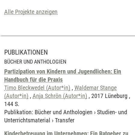
Alle Projekte anzeigen
PUBLIKATIONEN
BÜCHER UND ANTHOLOGIEN
Partizipation von Kindern und Jugendlichen: Ein
Handbuch für die Praxis
Timo Bleckwedel (Autor*in)
,
Waldemar Stange
(Autor*in)
,
Anja Schrön (Autor*in)
, 2017 Lüneburg ,
144 S.
Publikation
:
Bücher und Anthologien
›
Studien- und
Unterrichtsmaterial
›
Transfer
Kinderbetreuung im Unternehmen: Ein Ratgeber zu