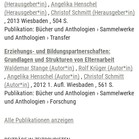
(Herausgeber*in)
,
Angelika Henschel
(Herausgeber*in)
,
Christof Schmitt (Herausgeber*in)
, 2013 Wiesbaden , 504 S.
Publikation
:
Bücher und Anthologien
›
Sammelwerke
und Anthologien
›
Transfer
Erziehungs- und Bildungspartnerschaften:
Grundlagen und Strukturen von Elternarbeit
Waldemar Stange (Autor*in)
,
Rolf Krüger (Autor*in)
,
Angelika Henschel (Autor*in)
,
Christof Schmitt
(Autor*in)
, 2012 1. Aufl. Wiesbaden , 561 S.
Publikation
:
Bücher und Anthologien
›
Sammelwerke
und Anthologien
›
Forschung
Alle Publikationen anzeigen