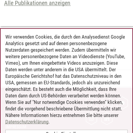
Alle Publikationen anzeigen
Wir verwenden Cookies, die durch den Analysedienst Google
LEHRVERANSTALTUNGEN
Analytics gesetzt und auf denen personenbezogene
Nutzerdaten gespeichert werden. Zudem übermitteln wir
Keine Veranstaltungen gefunden.
weitere personenbezogene Daten an Videodienste (YouTube,
Vimeo), um Ihnen eingebettete Videos anzuzeigen. Diese
Daten werden unter anderem in die USA übermittelt. Der
Europäische Gerichtshof hat das Datenschutzniveau in den
Steffi Kuhlmann
/
16.08.2021
USA, gemessen an EU-Standards, jedoch als unzureichend
eingeschätzt. Es besteht auch die Möglichkeit, dass Ihre
Daten dann durch US-Behörden verarbeitet werden können.
KONTAKT
Wenn Sie auf "Nur notwendige Cookies verwenden" klicken,
findet die vorgehend beschriebene Übermittlung nicht statt.
LEUPHANA ALS ARBEITGEBER
Nähere Informationen hierzu entnehmen Sie bitte unserer
INTRANET
Datenschutzerklärung
.
IMPRESSUM