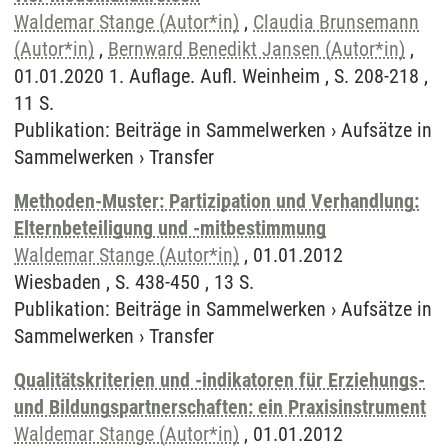
Waldemar Stange (Autor*in)
,
Claudia Brunsemann
(Autor*in)
,
Bernward Benedikt Jansen (Autor*in)
,
01.01.2020 1. Auflage. Aufl. Weinheim , S. 208-218 ,
11 S.
Publikation
:
Beiträge in Sammelwerken
›
Aufsätze in
Sammelwerken
›
Transfer
Methoden-Muster: Partizipation und Verhandlung:
Elternbeteiligung und -mitbestimmung
Waldemar Stange (Autor*in)
, 01.01.2012
Wiesbaden , S. 438-450 , 13 S.
Publikation
:
Beiträge in Sammelwerken
›
Aufsätze in
Sammelwerken
›
Transfer
Qualitätskriterien und -indikatoren für Erziehungs-
und Bildungspartnerschaften: ein Praxisinstrument
Waldemar Stange (Autor*in)
, 01.01.2012