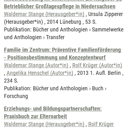
Betrieblicher Großtagespflege in Niedersachsen
Waldemar Stange (Herausgeber*in)
, Ursula Zipperer
(Herausgeber*in) , 2014 Lüneburg , 53 S.
Publikation
:
Bücher und Anthologien
›
Sammelwerke
und Anthologien
›
Transfer
Familie im Zentrum: Präventive Familienförderung
- Positionsbestimmung und Konzeptentwurf
Waldemar Stange (Autor*in)
,
Rolf Krüger (Autor*in)
,
Angelika Henschel (Autor*in)
, 2013 1. Aufl. Berlin ,
234 S.
Publikation
:
Bücher und Anthologien
›
Buch
›
Forschung
Erziehungs- und Bildungspartnerschaften:
Praxisbuch zur Elternarbeit
Waldemar Stange (Herausgeber*in)
,
Rolf Krüger