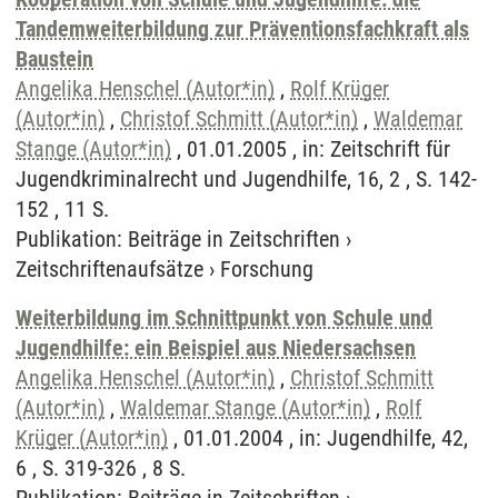
Tandemweiterbildung zur Präventionsfachkraft als
Baustein
Angelika Henschel (Autor*in)
,
Rolf Krüger
(Autor*in)
,
Christof Schmitt (Autor*in)
,
Waldemar
Stange (Autor*in)
, 01.01.2005 , in: Zeitschrift für
Jugendkriminalrecht und Jugendhilfe, 16, 2 , S. 142-
152 , 11 S.
Publikation
:
Beiträge in Zeitschriften
›
Zeitschriftenaufsätze
›
Forschung
Weiterbildung im Schnittpunkt von Schule und
Jugendhilfe: ein Beispiel aus Niedersachsen
Angelika Henschel (Autor*in)
,
Christof Schmitt
(Autor*in)
,
Waldemar Stange (Autor*in)
,
Rolf
Krüger (Autor*in)
, 01.01.2004 , in: Jugendhilfe, 42,
6 , S. 319-326 , 8 S.