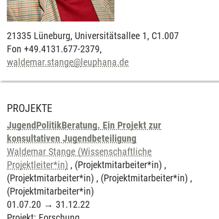
21335
Lüneburg,
Universitätsallee 1, C1.007
Fon +49.4131.677-2379,
waldemar.stange
@
leuphana.de
PROJEKTE
JugendPolitikBeratung. Ein Projekt zur
konsultativen Jugendbeteiligung
Waldemar Stange (Wissenschaftliche
Projektleiter*in)
, (Projektmitarbeiter*in) ,
(Projektmitarbeiter*in) , (Projektmitarbeiter*in) ,
(Projektmitarbeiter*in)
01.07.20
→
31.12.22
Projekt
:
Forschung