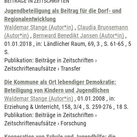
BEITRÄGE IN ZEITSCHRIFTEN
Jugendbeteiligung als Beitrag für die Dorf- und
Regionalentwicklung
Waldemar Stange (Autor*in)
,
Claudia Brunsemann
(Autor*in)
,
Bernward Benedikt Jansen (Autor*in)
,
01.01.2018 , in: Ländlicher Raum, 69, 3 , S. 61-65 , 5
S.
Publikation
:
Beiträge in Zeitschriften
›
Zeitschriftenaufsätze
›
Transfer
Die Kommune als Ort lebendiger Demokratie:
Beteiligung von Kindern und Jugendlichen
Waldemar Stange (Autor*in)
, 01.01.2008 , in:
Erziehung & Unterricht, 158, 3/4 , S. 259-276 , 18 S.
Publikation
:
Beiträge in Zeitschriften
›
Zeitschriftenaufsätze
›
Forschung
Kooperation von Schule und Jugendhilfe: die