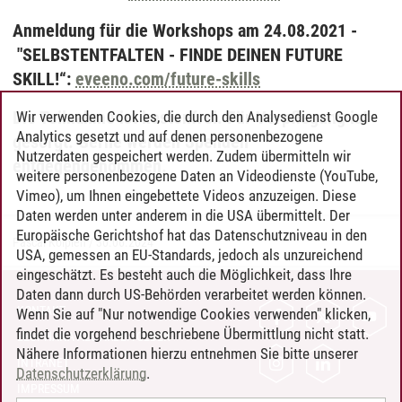
Anmeldung für die Workshops am 24.08.2021 -
"SELBSTENTFALTEN - FINDE DEINEN FUTURE
SKILL!“:
eveeno.com/future-skills
Die Teilnahme ist kostenfrei. Für Verpflegung ist
Wir verwenden Cookies, die durch den Analysedienst Google
Analytics gesetzt und auf denen personenbezogene
gesorgt. Gerne werden Spenden
Nutzerdaten gespeichert werden. Zudem übermitteln wir
entgegengenommen.
weitere personenbezogene Daten an Videodienste (YouTube,
Vimeo), um Ihnen eingebettete Videos anzuzeigen. Diese
Daten werden unter anderem in die USA übermittelt. Der
Europäische Gerichtshof hat das Datenschutzniveau in den
Pascal Kölpien
/
30.06.2024
USA, gemessen an EU-Standards, jedoch als unzureichend
eingeschätzt. Es besteht auch die Möglichkeit, dass Ihre
Daten dann durch US-Behörden verarbeitet werden können.
KONTAKT
Wenn Sie auf "Nur notwendige Cookies verwenden" klicken,
findet die vorgehend beschriebene Übermittlung nicht statt.
LEUPHANA ALS ARBEITGEBER
Nähere Informationen hierzu entnehmen Sie bitte unserer
INTRANET
Datenschutzerklärung
.
IMPRESSUM