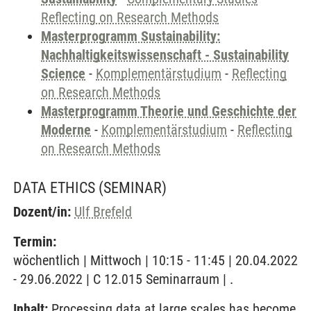
Reflecting on Research Methods
Masterprogramm Sustainability:
Nachhaltigkeitswissenschaft - Sustainability
Science
-
Komplementärstudium
-
Reflecting
on Research Methods
Masterprogramm Theorie und Geschichte der
Moderne
-
Komplementärstudium
-
Reflecting
on Research Methods
DATA ETHICS
(SEMINAR)
Dozent/in:
Ulf Brefeld
Termin:
wöchentlich | Mittwoch | 10:15 - 11:45 | 20.04.2022
- 29.06.2022 | C 12.015 Seminarraum | .
Inhalt:
Processing data at large scales has become