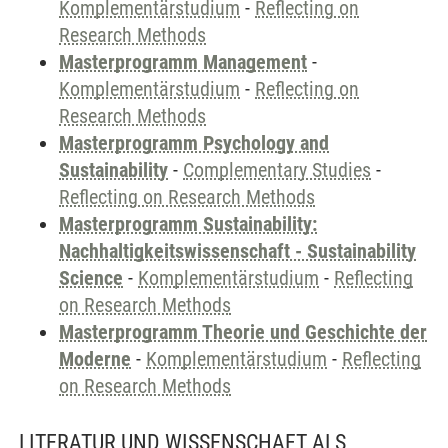
Komplementärstudium
-
Reflecting on
Research Methods
Masterprogramm Management
-
Komplementärstudium
-
Reflecting on
Research Methods
Masterprogramm Psychology and
Sustainability
-
Complementary Studies
-
Reflecting on Research Methods
Masterprogramm Sustainability:
Nachhaltigkeitswissenschaft - Sustainability
Science
-
Komplementärstudium
-
Reflecting
on Research Methods
Masterprogramm Theorie und Geschichte der
Moderne
-
Komplementärstudium
-
Reflecting
on Research Methods
LITERATUR UND WISSENSCHAFT ALS