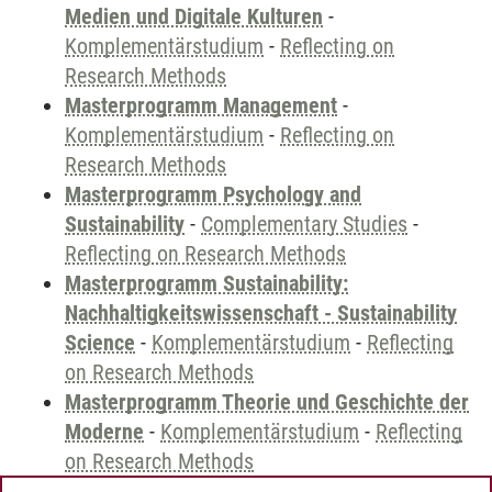
Medien und Digitale Kulturen
-
Komplementärstudium
-
Reflecting on
Research Methods
Masterprogramm Management
-
Komplementärstudium
-
Reflecting on
Research Methods
Masterprogramm Psychology and
Sustainability
-
Complementary Studies
-
Reflecting on Research Methods
Masterprogramm Sustainability:
Nachhaltigkeitswissenschaft - Sustainability
Science
-
Komplementärstudium
-
Reflecting
on Research Methods
Masterprogramm Theorie und Geschichte der
Moderne
-
Komplementärstudium
-
Reflecting
on Research Methods