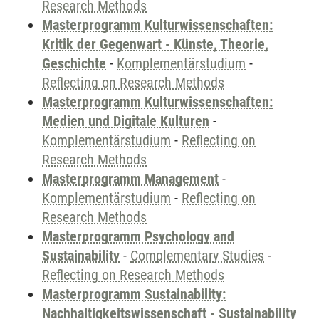
Research Methods
Masterprogramm Kulturwissenschaften:
Kritik der Gegenwart - Künste, Theorie,
Geschichte
-
Komplementärstudium
-
Reflecting on Research Methods
Masterprogramm Kulturwissenschaften:
Medien und Digitale Kulturen
-
Komplementärstudium
-
Reflecting on
Research Methods
Masterprogramm Management
-
Komplementärstudium
-
Reflecting on
Research Methods
Masterprogramm Psychology and
Sustainability
-
Complementary Studies
-
Reflecting on Research Methods
Masterprogramm Sustainability:
Nachhaltigkeitswissenschaft - Sustainability