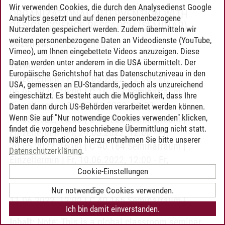
Wir verwenden Cookies, die durch den Analysedienst Google
ORGANIZATIONAL INTERVENTION WITH
Analytics gesetzt und auf denen personenbezogene
DESIGN SCIENCE RESEARCH
(SEMINAR)
Nutzerdaten gespeichert werden. Zudem übermitteln wir
weitere personenbezogene Daten an Videodienste (YouTube,
Dozent/in:
Markus Zimmer
Vimeo), um Ihnen eingebettete Videos anzuzeigen. Diese
Daten werden unter anderem in die USA übermittelt. Der
Termin:
Europäische Gerichtshof hat das Datenschutzniveau in den
Einzeltermin | Fr, 06.05.2022, 12:00 - Fr,
USA, gemessen an EU-Standards, jedoch als unzureichend
06.05.2022, 16:00 | C 16.223 Seminarraum | .
eingeschätzt. Es besteht auch die Möglichkeit, dass Ihre
Einzeltermin | Sa, 07.05.2022, 08:00 - Sa,
Daten dann durch US-Behörden verarbeitet werden können.
Wenn Sie auf "Nur notwendige Cookies verwenden" klicken,
07.05.2022, 16:00 | C 16.223 Seminarraum | .
findet die vorgehend beschriebene Übermittlung nicht statt.
Einzeltermin | Fr, 20.05.2022, 12:00 - Fr,
Nähere Informationen hierzu entnehmen Sie bitte unserer
20.05.2022, 16:00 | C 40.164 Seminarraum | .
Datenschutzerklärung
.
Einzeltermin | Fr, 10.06.2022, 12:00 - Fr,
Cookie-Einstellungen
10.06.2022, 16:00 | C 40.165 Seminarraum | .
Einzeltermin | Sa, 11.06.2022, 08:00 - Sa,
Nur notwendige Cookies verwenden.
11.06.2022, 12:00 | C 40.165 Seminarraum | .
Ich bin damit einverstanden.
Inhalt:
Note: This is a global classroom seminar