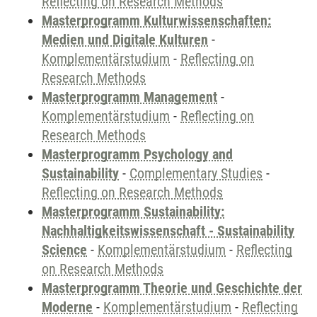
Reflecting on Research Methods
Masterprogramm Kulturwissenschaften:
Medien und Digitale Kulturen
-
Komplementärstudium
-
Reflecting on
Research Methods
Masterprogramm Management
-
Komplementärstudium
-
Reflecting on
Research Methods
Masterprogramm Psychology and
Sustainability
-
Complementary Studies
-
Reflecting on Research Methods
Masterprogramm Sustainability:
Nachhaltigkeitswissenschaft - Sustainability
Science
-
Komplementärstudium
-
Reflecting
on Research Methods
Masterprogramm Theorie und Geschichte der
Moderne
-
Komplementärstudium
-
Reflecting