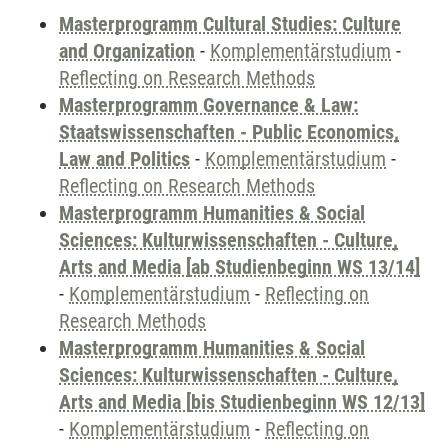
Masterprogramm Cultural Studies: Culture
and Organization
-
Komplementärstudium
-
Reflecting on Research Methods
Masterprogramm Governance & Law:
Staatswissenschaften - Public Economics,
Law and Politics
-
Komplementärstudium
-
Reflecting on Research Methods
Masterprogramm Humanities & Social
Sciences: Kulturwissenschaften - Culture,
Arts and Media [ab Studienbeginn WS 13/14]
-
Komplementärstudium
-
Reflecting on
Research Methods
Masterprogramm Humanities & Social
Sciences: Kulturwissenschaften - Culture,
Arts and Media [bis Studienbeginn WS 12/13]
-
Komplementärstudium
-
Reflecting on