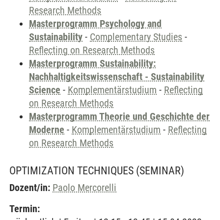
Research Methods
Masterprogramm Psychology and
Sustainability
-
Complementary Studies
-
Reflecting on Research Methods
Masterprogramm Sustainability:
Nachhaltigkeitswissenschaft - Sustainability
Science
-
Komplementärstudium
-
Reflecting
on Research Methods
Masterprogramm Theorie und Geschichte der
Moderne
-
Komplementärstudium
-
Reflecting
on Research Methods
OPTIMIZATION TECHNIQUES
(SEMINAR)
Dozent/in:
Paolo Mercorelli
Termin: