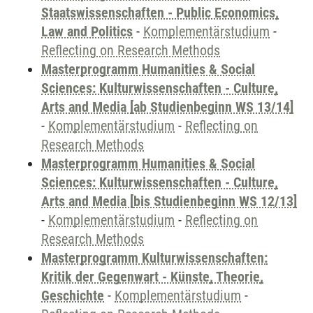
Staatswissenschaften - Public Economics,
Law and Politics
-
Komplementärstudium
-
Reflecting on Research Methods
Masterprogramm Humanities & Social
Sciences: Kulturwissenschaften - Culture,
Arts and Media [ab Studienbeginn WS 13/14]
-
Komplementärstudium
-
Reflecting on
Research Methods
Masterprogramm Humanities & Social
Sciences: Kulturwissenschaften - Culture,
Arts and Media [bis Studienbeginn WS 12/13]
-
Komplementärstudium
-
Reflecting on
Research Methods
Masterprogramm Kulturwissenschaften:
Kritik der Gegenwart - Künste, Theorie,
Geschichte
-
Komplementärstudium
-