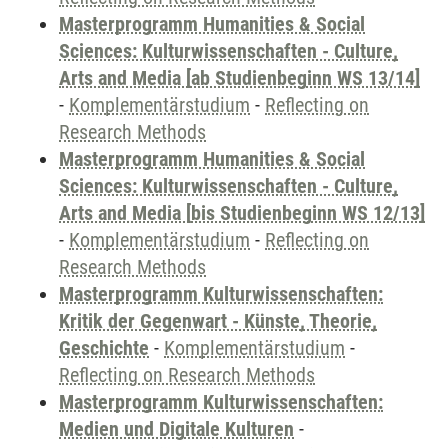
Masterprogramm Humanities & Social
Sciences: Kulturwissenschaften - Culture,
Arts and Media [ab Studienbeginn WS 13/14]
-
Komplementärstudium
-
Reflecting on
Research Methods
Masterprogramm Humanities & Social
Sciences: Kulturwissenschaften - Culture,
Arts and Media [bis Studienbeginn WS 12/13]
-
Komplementärstudium
-
Reflecting on
Research Methods
Masterprogramm Kulturwissenschaften:
Kritik der Gegenwart - Künste, Theorie,
Geschichte
-
Komplementärstudium
-
Reflecting on Research Methods
Masterprogramm Kulturwissenschaften:
Medien und Digitale Kulturen
-