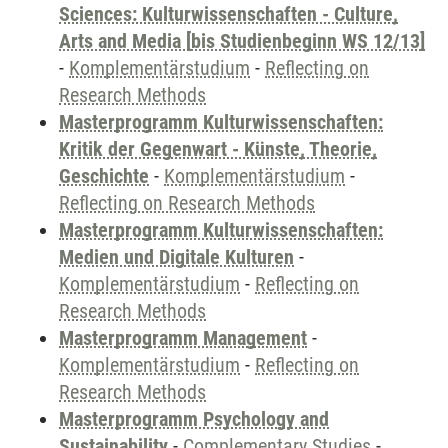
Sciences: Kulturwissenschaften - Culture,
Arts and Media [bis Studienbeginn WS 12/13]
-
Komplementärstudium
-
Reflecting on
Research Methods
Masterprogramm Kulturwissenschaften:
Kritik der Gegenwart - Künste, Theorie,
Geschichte
-
Komplementärstudium
-
Reflecting on Research Methods
Masterprogramm Kulturwissenschaften:
Medien und Digitale Kulturen
-
Komplementärstudium
-
Reflecting on
Research Methods
Masterprogramm Management
-
Komplementärstudium
-
Reflecting on
Research Methods
Masterprogramm Psychology and
Sustainability
-
Complementary Studies
-