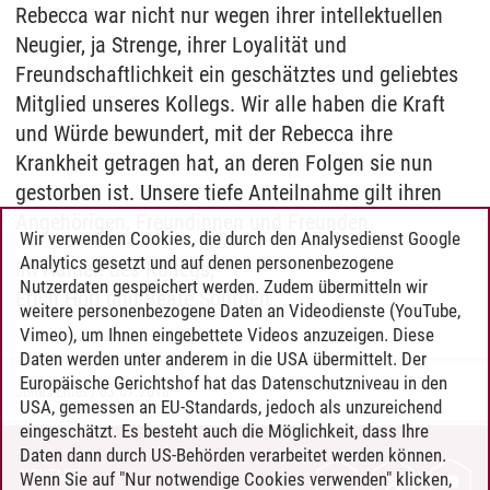
Rebecca war nicht nur wegen ihrer intellektuellen
Neugier, ja Strenge, ihrer Loyalität und
Freundschaftlichkeit ein geschätztes und geliebtes
Mitglied unseres Kollegs. Wir alle haben die Kraft
und Würde bewundert, mit der Rebecca ihre
Krankheit getragen hat, an deren Folgen sie nun
gestorben ist. Unsere tiefe Anteilnahme gilt ihren
Angehörigen, Freundinnen und Freunden.
Wir verwenden Cookies, die durch den Analysedienst Google
Analytics gesetzt und auf denen personenbezogene
Im Namen des Kollegs,
Nutzerdaten gespeichert werden. Zudem übermitteln wir
Erich Hörl und Beate Söntgen
weitere personenbezogene Daten an Videodienste (YouTube,
Vimeo), um Ihnen eingebettete Videos anzuzeigen. Diese
Daten werden unter anderem in die USA übermittelt. Der
Europäische Gerichtshof hat das Datenschutzniveau in den
Jonas Ehret
/
03.07.2018
USA, gemessen an EU-Standards, jedoch als unzureichend
eingeschätzt. Es besteht auch die Möglichkeit, dass Ihre
Daten dann durch US-Behörden verarbeitet werden können.
KONTAKT
Wenn Sie auf "Nur notwendige Cookies verwenden" klicken,