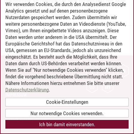
bekommen, so melden Sie sich bitte direkt per Mail
Wir verwenden Cookies, die durch den Analysedienst Google
an
kdk
@
leuphana.de.
Analytics gesetzt und auf denen personenbezogene
Nutzerdaten gespeichert werden. Zudem übermitteln wir
weitere personenbezogene Daten an Videodienste (YouTube,
Vimeo), um Ihnen eingebettete Videos anzuzeigen. Diese
Leon Follert
/
09.11.2022
Daten werden unter anderem in die USA übermittelt. Der
Europäische Gerichtshof hat das Datenschutzniveau in den
USA, gemessen an EU-Standards, jedoch als unzureichend
eingeschätzt. Es besteht auch die Möglichkeit, dass Ihre
Daten dann durch US-Behörden verarbeitet werden können.
KONTAKT
Wenn Sie auf "Nur notwendige Cookies verwenden" klicken,
findet die vorgehend beschriebene Übermittlung nicht statt.
LEUPHANA ALS ARBEITGEBER
Nähere Informationen hierzu entnehmen Sie bitte unserer
INTRANET
Datenschutzerklärung
.
IMPRESSUM
Cookie-Einstellungen
DATENSCHUTZ
BARRIEREFREIHEIT
Nur notwendige Cookies verwenden.
COOKIE-EINSTELLUNGEN
Ich bin damit einverstanden.