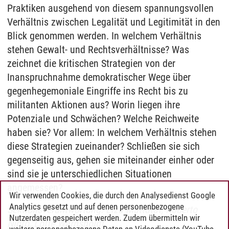
Praktiken ausgehend von diesem spannungsvollen
Verhältnis zwischen Legalität und Legitimität in den
Blick genommen werden. In welchem Verhältnis
stehen Gewalt- und Rechtsverhältnisse? Was
zeichnet die kritischen Strategien von der
Inanspruchnahme demokratischer Wege über
gegenhegemoniale Eingriffe ins Recht bis zu
militanten Aktionen aus? Worin liegen ihre
Potenziale und Schwächen? Welche Reichweite
haben sie? Vor allem: In welchem Verhältnis stehen
diese Strategien zueinander? Schließen sie sich
gegenseitig aus, gehen sie miteinander einher oder
sind sie je unterschiedlichen Situationen
angemessen?
Wir verwenden Cookies, die durch den Analysedienst Google
Analytics gesetzt und auf denen personenbezogene
Sektionsverantwortung: Liza Mattutat, Roberto
Nutzerdaten gespeichert werden. Zudem übermitteln wir
Nigro, Lotte Warnsholdt
weitere personenbezogene Daten an Videodienste (YouTube,