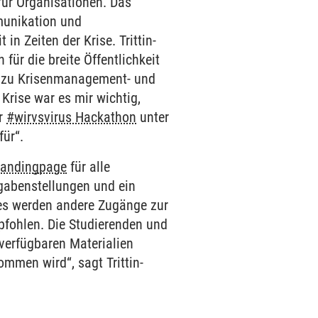
für Organisationen. Das
munikation und
in Zeiten der Krise. Trittin-
 für die breite Öffentlichkeit
g zu Krisenmanagement- und
Krise war es mir wichtig,
er
#wirvsvirus Hackathon
unter
für“.
andingpage
für alle
fgabenstellungen und ein
 es werden andere Zugänge zur
pfohlen. Die Studierenden und
 verfügbaren Materialien
mmen wird“, sagt Trittin-