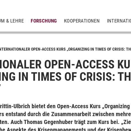
UM & LEHRE
FORSCHUNG
KOOPERATIONEN
INTERNATI
NTERNATIONALER OPEN-ACCESS KURS „ORGANIZING IN TIMES OF CRISIS: TH
IONALER OPEN-ACCESS K
NG IN TIMES OF CRISIS: T
”
tät
rittin-Ulbrich bietet den Open-Access Kurs „Organizing 
urs entstand durch die Zusammenarbeit zwischen mehre
ten. Auch Thomas Gegenhuber trägt zum Kurs bei. „Ziel
che Aspekte des Krisenmanagements und der Krisenbew