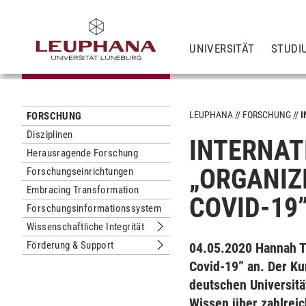
UNIVERSITÄT
STUDI
LEUPHANA
FORSCHUNG
I
FORSCHUNG
Disziplinen
INTERNAT
Herausragende Forschung
„ORGANIZI
Forschungseinrichtungen
Embracing Transformation
COVID-19
Forschungsinformationssystem
Wissenschaftliche Integrität
Untermenu Wissenschaftliche Integri
Förderung & Support
04.05.2020
Hannah T
Untermenu Förderung & Support
Covid-19” an. Der K
deutschen Universitä
Wissen über zahlrei