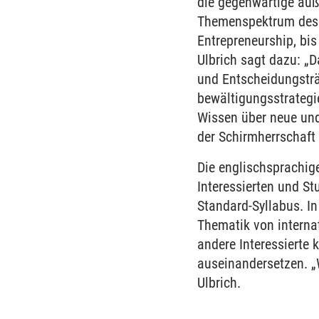
die gegenwärtige auß
Themenspektrum des 
Entrepreneurship, bis 
Ulbrich sagt dazu: „Da
und Entscheidungsträ
bewältigungsstrategie
Wissen über neue und
der Schirmherrschaft 
Die englischsprachi
Interessierten und S
Standard-Syllabus. I
Thematik von interna
andere Interessierte
auseinandersetzen. „
Ulbrich.