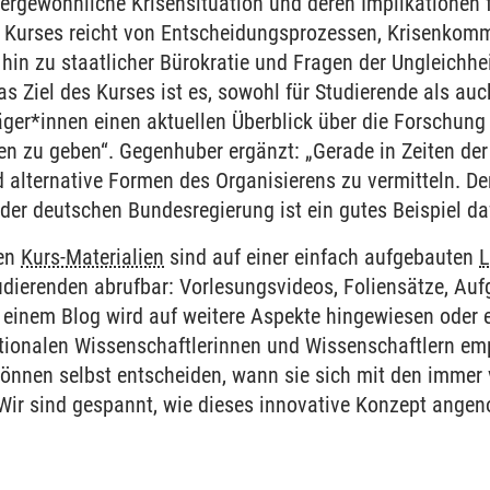
ergewöhnliche Krisensituation und deren Implikationen 
Kurses reicht von Entscheidungsprozessen, Krisenkom
hin zu staatlicher Bürokratie und Fragen der Ungleichheit 
s Ziel des Kurses ist es, sowohl für Studierende als auch
ger*innen einen aktuellen Überblick über die Forschun
n zu geben“. Gegenhuber ergänzt: „Gerade in Zeiten der 
 alternative Formen des Organisierens zu vermitteln. D
der deutschen Bundesregierung ist ein gutes Beispiel da
gen
Kurs-Materialien
sind auf einer einfach aufgebauten
L
tudierenden abrufbar: Vorlesungsvideos, Foliensätze, Au
n einem Blog wird auf weitere Aspekte hingewiesen oder
tionalen Wissenschaftlerinnen und Wissenschaftlern em
 können selbst entscheiden, wann sie sich mit den immer
Wir sind gespannt, wie dieses innovative Konzept angeno