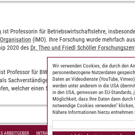
h
ist Professorin für Betriebswirtschaftslehre, insbeson
Organisation
(IMO). Ihre Forschung wurde mehrfach ausge
hip 2020 des
Dr. Theo und Friedl Schöller Forschungszen
Wir verwenden Cookies, die durch den An
t Professor für BWL, insbesondere digitale Transformat
personenbezogene Nutzerdaten gespeich
Daten an Videodienste (YouTube, Vimeo),
s Sachverständiger für den dritten Gleichstellungsberi
werden unter anderem in die USA übermit
fen, welcher einen Schwerpunkt auf das Thema Digitalisi
in den USA, gemessen an EU-Standards, j
Möglichkeit, dass Ihre Daten dann durch
notwendige Cookies verwenden" klicken, f
Nähere Informationen hierzu entnehmen S
S ARBEITGEBER
INTRANET
IMPRESSUM
DATENSCHUTZ
BARR