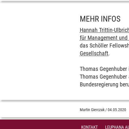
MEHR INFOS
Hannah Trittin-Ulbric
für Management und 
das Schöller Fellows
Gesellschaft
.
Thomas Gegenhuber is
Thomas Gegenhuber al
Bundesregierung beru
Martin Gierczak
/
04.05.2020
KONTAKT
LEUPHANA AL