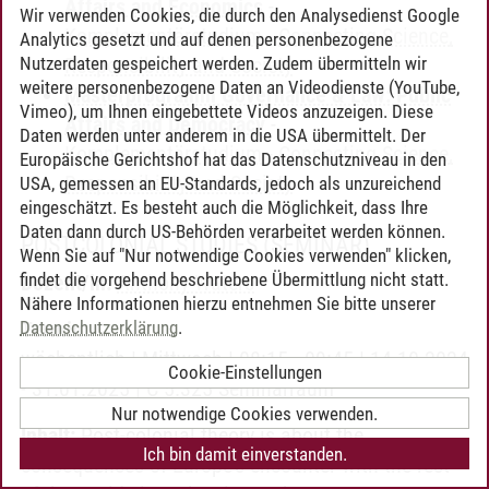
Affairs and Economics
-
Wir verwenden Cookies, die durch den Analysedienst Google
Komplementärstudium
-
Connecting Science,
Analytics gesetzt und auf denen personenbezogene
Nutzerdaten gespeichert werden. Zudem übermitteln wir
Responsibility and Society
weitere personenbezogene Daten an Videodienste (YouTube,
Masterprogramm Governance & Law: Public
Vimeo), um Ihnen eingebettete Videos anzuzeigen. Diese
Affairs and Democracy
-
Daten werden unter anderem in die USA übermittelt. Der
Komplementärstudium
-
Connecting Science,
Europäische Gerichtshof hat das Datenschutzniveau in den
Responsibility and Society
USA, gemessen an EU-Standards, jedoch als unzureichend
eingeschätzt. Es besteht auch die Möglichkeit, dass Ihre
Daten dann durch US-Behörden verarbeitet werden können.
POSTCOLONIAL STUDIES
(SEMINAR)
Wenn Sie auf "Nur notwendige Cookies verwenden" klicken,
findet die vorgehend beschriebene Übermittlung nicht statt.
Dozent/in:
Anthony Waters
Nähere Informationen hierzu entnehmen Sie bitte unserer
Datenschutzerklärung
.
Termin:
wöchentlich | Mittwoch | 08:15 - 09:45 | 14.10.2024
Cookie-Einstellungen
- 31.01.2025 | C 5.325 Seminarraum
Nur notwendige Cookies verwenden.
Inhalt:
Post-colonial theory is about the
Ich bin damit einverstanden.
consequences of Europe’s encounter with the rest