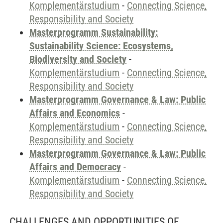
Komplementärstudium
-
Connecting Science,
Responsibility and Society
Masterprogramm Sustainability:
Sustainability Science: Ecosystems,
Biodiversity and Society
-
Komplementärstudium
-
Connecting Science,
Responsibility and Society
Masterprogramm Governance & Law: Public
Affairs and Economics
-
Komplementärstudium
-
Connecting Science,
Responsibility and Society
Masterprogramm Governance & Law: Public
Affairs and Democracy
-
Komplementärstudium
-
Connecting Science,
Responsibility and Society
CHALLENGES AND OPPORTUNITIES OF