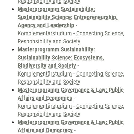
Responsibility and Society
Masterprogramm Sustainability:
Sustainability Science: Entrepreneurship,
Agency and Leadership
-
Komplementärstudium
-
Connecting Science,
Responsibility and Society
Masterprogramm Sustainability:
Sustainability Science: Ecosystems,
Biodiversity and Society
-
Komplementärstudium
-
Connecting Science,
Responsibility and Society
Masterprogramm Governance & Law: Public
Affairs and Economics
-
Komplementärstudium
-
Connecting Science,
Responsibility and Society
Masterprogramm Governance & Law: Public
Affairs and Democracy
-