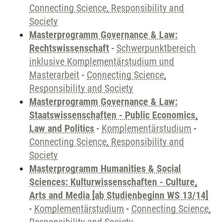
Connecting Science, Responsibility and
Society
Masterprogramm Governance & Law:
Rechtswissenschaft
-
Schwerpunktbereich
inklusive Komplementärstudium und
Masterarbeit
-
Connecting Science,
Responsibility and Society
Masterprogramm Governance & Law:
Staatswissenschaften - Public Economics,
Law and Politics
-
Komplementärstudium
-
Connecting Science, Responsibility and
Society
Masterprogramm Humanities & Social
Sciences: Kulturwissenschaften - Culture,
Arts and Media [ab Studienbeginn WS 13/14]
-
Komplementärstudium
-
Connecting Science,