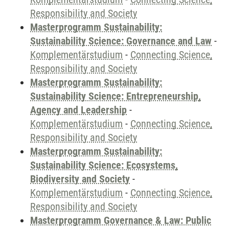
Responsibility and Society
Masterprogramm Sustainability:
Sustainability Science: Governance and Law
-
Komplementärstudium
-
Connecting Science,
Responsibility and Society
Masterprogramm Sustainability:
Sustainability Science: Entrepreneurship,
Agency and Leadership
-
Komplementärstudium
-
Connecting Science,
Responsibility and Society
Masterprogramm Sustainability:
Sustainability Science: Ecosystems,
Biodiversity and Society
-
Komplementärstudium
-
Connecting Science,
Responsibility and Society
Masterprogramm Governance & Law: Public