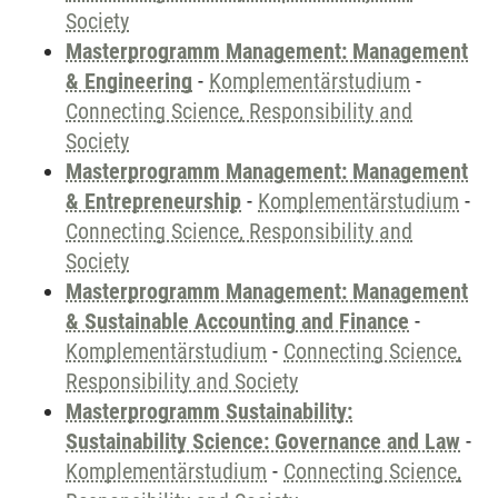
Society
Masterprogramm Management: Management
& Engineering
-
Komplementärstudium
-
Connecting Science, Responsibility and
Society
Masterprogramm Management: Management
& Entrepreneurship
-
Komplementärstudium
-
Connecting Science, Responsibility and
Society
Masterprogramm Management: Management
& Sustainable Accounting and Finance
-
Komplementärstudium
-
Connecting Science,
Responsibility and Society
Masterprogramm Sustainability:
Sustainability Science: Governance and Law
-
Komplementärstudium
-
Connecting Science,