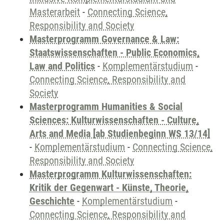
Masterarbeit
-
Connecting Science,
Responsibility and Society
Masterprogramm Governance & Law:
Staatswissenschaften - Public Economics,
Law and Politics
-
Komplementärstudium
-
Connecting Science, Responsibility and
Society
Masterprogramm Humanities & Social
Sciences: Kulturwissenschaften - Culture,
Arts and Media [ab Studienbeginn WS 13/14]
-
Komplementärstudium
-
Connecting Science,
Responsibility and Society
Masterprogramm Kulturwissenschaften:
Kritik der Gegenwart - Künste, Theorie,
Geschichte
-
Komplementärstudium
-
Connecting Science, Responsibility and