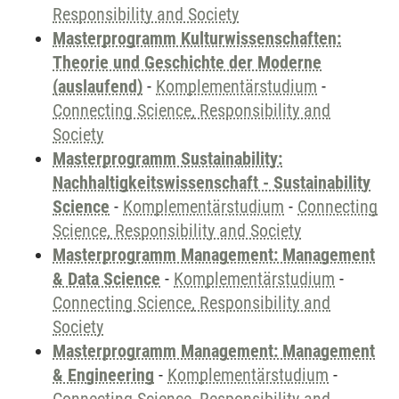
Responsibility and Society
Masterprogramm Kulturwissenschaften:
Theorie und Geschichte der Moderne
(auslaufend)
-
Komplementärstudium
-
Connecting Science, Responsibility and
Society
Masterprogramm Sustainability:
Nachhaltigkeitswissenschaft - Sustainability
Science
-
Komplementärstudium
-
Connecting
Science, Responsibility and Society
Masterprogramm Management: Management
& Data Science
-
Komplementärstudium
-
Connecting Science, Responsibility and
Society
Masterprogramm Management: Management
& Engineering
-
Komplementärstudium
-