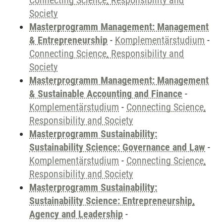
Connecting Science, Responsibility and
Society
Masterprogramm Management: Management
& Entrepreneurship
-
Komplementärstudium
-
Connecting Science, Responsibility and
Society
Masterprogramm Management: Management
& Sustainable Accounting and Finance
-
Komplementärstudium
-
Connecting Science,
Responsibility and Society
Masterprogramm Sustainability:
Sustainability Science: Governance and Law
-
Komplementärstudium
-
Connecting Science,
Responsibility and Society
Masterprogramm Sustainability:
Sustainability Science: Entrepreneurship,
Agency and Leadership
-