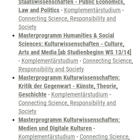
Staatswissenschaften - Public Economics,
Law and Politics
-
Komplementärstudium
-
Connecting Science, Responsibility and
Society
Masterprogramm Humanities & Social
Sciences: Kulturwissenschaften - Culture,
Arts and Media [ab Studienbeginn WS 13/14]
-
Komplementärstudium
-
Connecting Science,
Responsibility and Society
Masterprogramm Kulturwissenschaften:
Kritik der Gegenwart - Künste, Theorie,
Geschichte
-
Komplementärstudium
-
Connecting Science, Responsibility and
Society
Masterprogramm Kulturwissenschaften:
Medien und Digitale Kulturen
-
Komplementärstudium
-
Connecting Science,