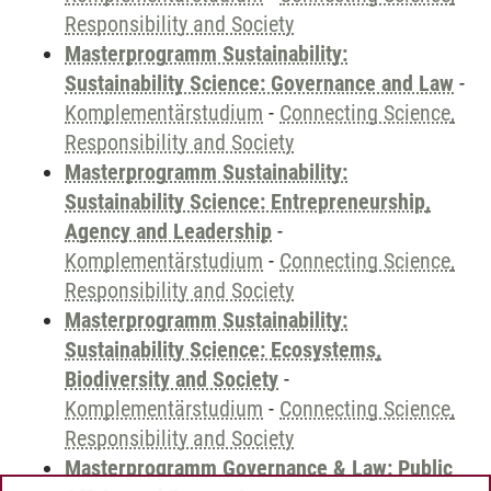
Responsibility and Society
Masterprogramm Sustainability:
Sustainability Science: Governance and Law
-
Komplementärstudium
-
Connecting Science,
Responsibility and Society
Masterprogramm Sustainability:
Sustainability Science: Entrepreneurship,
Agency and Leadership
-
Komplementärstudium
-
Connecting Science,
Responsibility and Society
Masterprogramm Sustainability:
Sustainability Science: Ecosystems,
Biodiversity and Society
-
Komplementärstudium
-
Connecting Science,
Responsibility and Society
Masterprogramm Governance & Law: Public