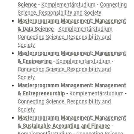
Science
-
Komplementärstudium
-
Connecting
Science, Responsibility and Society
Masterprogramm Management: Management
& Data Science
-
Komplementärstudium
-
Connecting Science, Responsibility and
Society
Masterprogramm Management: Management
& Engineering
-
Komplementärstudium
-
Connecting Science, Responsibility and
Society
Masterprogramm Management: Management
& Entrepreneurship
-
Komplementärstudium
-
Connecting Science, Responsibility and
Society
Masterprogramm Management: Management
& Sustainable Accounting and Finance
-
Komplementärstudium
-
Connecting Science,