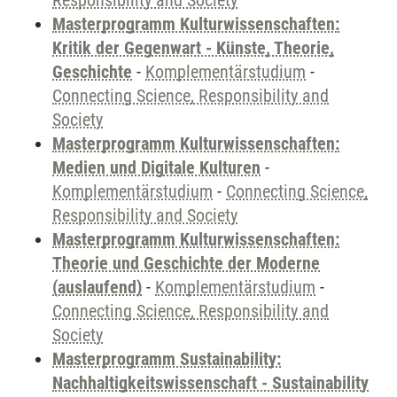
Responsibility and Society
Masterprogramm Kulturwissenschaften:
Kritik der Gegenwart - Künste, Theorie,
Geschichte
-
Komplementärstudium
-
Connecting Science, Responsibility and
Society
Masterprogramm Kulturwissenschaften:
Medien und Digitale Kulturen
-
Komplementärstudium
-
Connecting Science,
Responsibility and Society
Masterprogramm Kulturwissenschaften:
Theorie und Geschichte der Moderne
(auslaufend)
-
Komplementärstudium
-
Connecting Science, Responsibility and
Society
Masterprogramm Sustainability:
Nachhaltigkeitswissenschaft - Sustainability