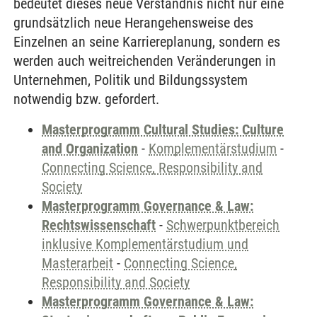
bedeutet dieses neue Verständnis nicht nur eine
grundsätzlich neue Herangehensweise des
Einzelnen an seine Karriereplanung, sondern es
werden auch weitreichenden Veränderungen in
Unternehmen, Politik und Bildungssystem
notwendig bzw. gefordert.
Masterprogramm Cultural Studies: Culture
and Organization
-
Komplementärstudium
-
Connecting Science, Responsibility and
Society
Masterprogramm Governance & Law:
Rechtswissenschaft
-
Schwerpunktbereich
inklusive Komplementärstudium und
Masterarbeit
-
Connecting Science,
Responsibility and Society
Masterprogramm Governance & Law: