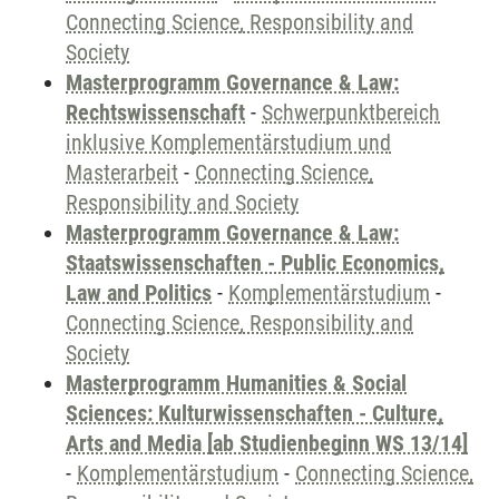
Connecting Science, Responsibility and
Society
Masterprogramm Governance & Law:
Rechtswissenschaft
-
Schwerpunktbereich
inklusive Komplementärstudium und
Masterarbeit
-
Connecting Science,
Responsibility and Society
Masterprogramm Governance & Law:
Staatswissenschaften - Public Economics,
Law and Politics
-
Komplementärstudium
-
Connecting Science, Responsibility and
Society
Masterprogramm Humanities & Social
Sciences: Kulturwissenschaften - Culture,
Arts and Media [ab Studienbeginn WS 13/14]
-
Komplementärstudium
-
Connecting Science,