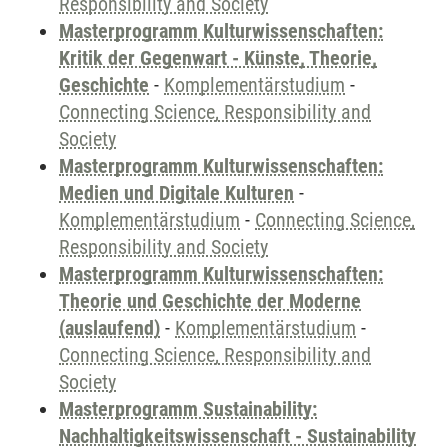
Responsibility and Society
Masterprogramm Kulturwissenschaften:
Kritik der Gegenwart - Künste, Theorie,
Geschichte
-
Komplementärstudium
-
Connecting Science, Responsibility and
Society
Masterprogramm Kulturwissenschaften:
Medien und Digitale Kulturen
-
Komplementärstudium
-
Connecting Science,
Responsibility and Society
Masterprogramm Kulturwissenschaften:
Theorie und Geschichte der Moderne
(auslaufend)
-
Komplementärstudium
-
Connecting Science, Responsibility and
Society
Masterprogramm Sustainability:
Nachhaltigkeitswissenschaft - Sustainability