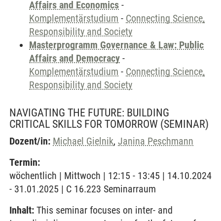
Affairs and Economics
-
Komplementärstudium
-
Connecting Science,
Responsibility and Society
Masterprogramm Governance & Law: Public
Affairs and Democracy
-
Komplementärstudium
-
Connecting Science,
Responsibility and Society
NAVIGATING THE FUTURE: BUILDING
CRITICAL SKILLS FOR TOMORROW
(SEMINAR)
Dozent/in:
Michael Gielnik
,
Janina Peschmann
Termin:
wöchentlich | Mittwoch | 12:15 - 13:45 | 14.10.2024
- 31.01.2025 | C 16.223 Seminarraum
Inhalt:
This seminar focuses on inter- and