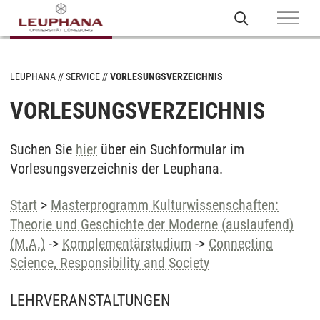
LEUPHANA
SERVICE
VORLESUNGSVERZEICHNIS
VORLESUNGSVERZEICHNIS
Suchen Sie
hier
über ein Suchformular im
Vorlesungsverzeichnis der Leuphana.
Start
>
Masterprogramm Kulturwissenschaften:
Theorie und Geschichte der Moderne (auslaufend)
(M.A.)
->
Komplementärstudium
->
Connecting
Science, Responsibility and Society
LEHRVERANSTALTUNGEN