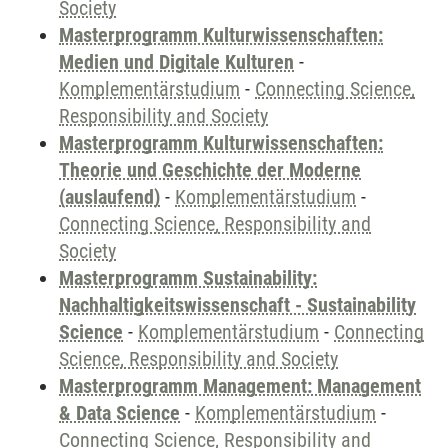
Society
Masterprogramm Kulturwissenschaften:
Medien und Digitale Kulturen
-
Komplementärstudium
-
Connecting Science,
Responsibility and Society
Masterprogramm Kulturwissenschaften:
Theorie und Geschichte der Moderne
(auslaufend)
-
Komplementärstudium
-
Connecting Science, Responsibility and
Society
Masterprogramm Sustainability:
Nachhaltigkeitswissenschaft - Sustainability
Science
-
Komplementärstudium
-
Connecting
Science, Responsibility and Society
Masterprogramm Management: Management
& Data Science
-
Komplementärstudium
-
Connecting Science, Responsibility and