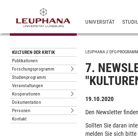
UNIVERSITÄT
STUDI
LEUPHANA
DFG-PROGRAM
KULTUREN DER KRITIK
Publikationen
7. NEWSL
Forschungsprogramm
Untermenu Forschungsprogramm
"KULTUREN
Studienprogramm
Veranstaltungen
Kooperationen
Untermenu Kooperationen
19.10.2020
Dokumentation
Personen
Den Newsletter finde
Untermenu Personen
Kontakt
Sollten Sie daran int
melden Sie sich bitte