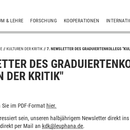
UM & LEHRE
FORSCHUNG
KOOPERATIONEN
INTERNATI
ME
KULTUREN DER KRITIK
7. NEWSLETTER DES GRADUIERTENKOLLEGS "KUL
ETTER DES GRADUIERTENK
 DER KRITIK"
n Sie im PDF-Format
hier.
eressiert sein, unseren halbjährigem Newsletter direkt 
 direkt per Mail an
kdk
@
leuphana.de
.