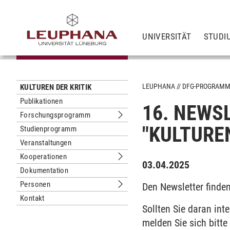
UNIVERSITÄT
STUDI
LEUPHANA
DFG-PROGRAM
KULTUREN DER KRITIK
Publikationen
16. NEWS
Forschungsprogramm
Untermenu Forschungsprogramm
"KULTUREN
Studienprogramm
Veranstaltungen
Kooperationen
Untermenu Kooperationen
03.04.2025
Dokumentation
Personen
Den Newsletter finde
Untermenu Personen
Kontakt
Sollten Sie daran int
melden Sie sich bitte