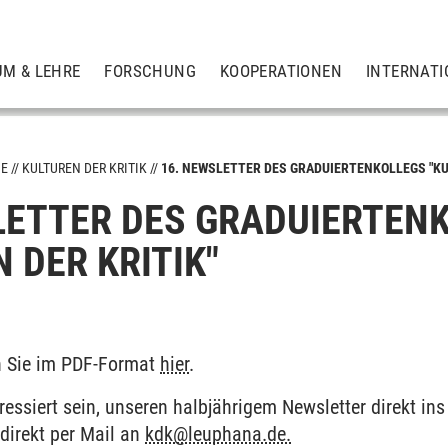
UM & LEHRE
FORSCHUNG
KOOPERATIONEN
INTERNATI
ME
KULTUREN DER KRITIK
16. NEWSLETTER DES GRADUIERTENKOLLEGS "KU
LETTER DES GRADUIERTEN
 DER KRITIK"
n Sie im PDF-Format
hier
.
eressiert sein, unseren halbjährigem Newsletter direkt 
 direkt per Mail an
kdk@leuphana.de.