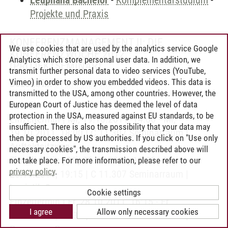
Leuphana Bachelor
-
Komplementärstudium
-
Projekte und Praxis
KONFERENZMANAGEMENT II: DIE
We use cookies that are used by the analytics service Google
KONFERENZWOCHE 2012
Analytics which store personal user data. In addition, we
(PROJEKTSEMINAR)
transmit further personal data to video services (YouTube,
Vimeo) in order to show you embedded videos. This data is
Dozent/in:
Sven Prien-Ribcke
transmitted to the USA, among other countries. However, the
European Court of Justice has deemed the level of data
Termin:
protection in the USA, measured against EU standards, to be
Einzeltermin | Mi, 19.10.2011, 14:00 - Mi,
insufficient. There is also the possibility that your data may
19.10.2011, 18:00 | C 11.307 Seminarraum |
then be processed by US authorities. If you click on "Use only
Auftaktsitzung
necessary cookies", the transmission described above will
Einzeltermin | Mi, 26.10.2011, 16:30 - Mi,
not take place. For more information, please refer to our
privacy policy
.
26.10.2011, 19:15 | C 11.307 Seminarraum |
Logistik-Gruppe
Cookie settings
Einzeltermin | Fr, 28.10.2011, 16:15 - Fr,
I agree
Allow only necessary cookies
28.10.2011, 19:30 | C 11.308 Seminarraum |