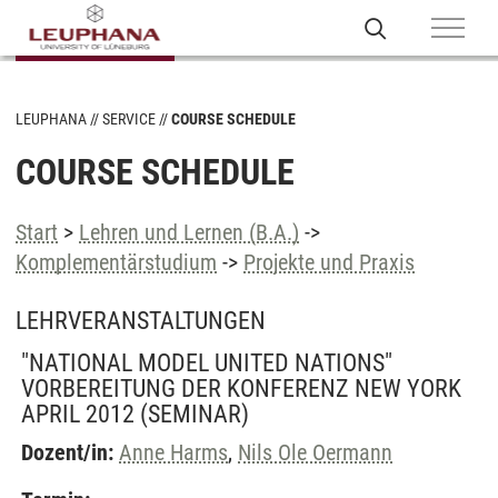
LEUPHANA
SERVICE
COURSE SCHEDULE
COURSE SCHEDULE
Start
>
Lehren und Lernen (B.A.)
->
Komplementärstudium
->
Projekte und Praxis
LEHRVERANSTALTUNGEN
"NATIONAL MODEL UNITED NATIONS"
VORBEREITUNG DER KONFERENZ NEW YORK
APRIL 2012
(SEMINAR)
Dozent/in:
Anne Harms
,
Nils Ole Oermann