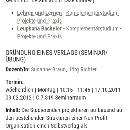
section for details about case studies)
Lehren und Lernen
-
Komplementärstudium
-
Projekte und Praxis
Leuphana Bachelor
-
Komplementärstudium
-
Projekte und Praxis
GRÜNDUNG EINES VERLAGS
(SEMINAR/
ÜBUNG)
Dozent/in:
Susanne Braun
,
Jörg Richter
Termin:
wöchentlich | Montag | 10:15 - 11:45 | 17.10.2011 -
03.02.2012 | C 7.319 Seminarraum
Inhalt:
Die Studierenden projektieren aufbauend auf
den bestehenden Strukturen einer Non-Profit-
Organisation einen Selbstverlag als