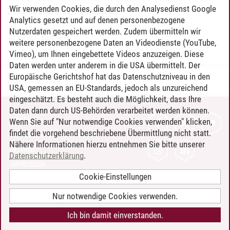
Wir verwenden Cookies, die durch den Analysedienst Google
29. Feburar 2020 beendet.
Analytics gesetzt und auf denen personenbezogene
Nutzerdaten gespeichert werden. Zudem übermitteln wir
Andrea Japsen
weitere personenbezogene Daten an Videodienste (YouTube,
Vimeo), um Ihnen eingebettete Videos anzuzeigen. Diese
Daten werden unter anderem in die USA übermittelt. Der
Europäische Gerichtshof hat das Datenschutzniveau in den
Elger
/
16.03.2026
USA, gemessen an EU-Standards, jedoch als unzureichend
eingeschätzt. Es besteht auch die Möglichkeit, dass Ihre
Daten dann durch US-Behörden verarbeitet werden können.
KONTAKT
Wenn Sie auf "Nur notwendige Cookies verwenden" klicken,
findet die vorgehend beschriebene Übermittlung nicht statt.
LEUPHANA ALS ARBEITGEBER
Nähere Informationen hierzu entnehmen Sie bitte unserer
INTRANET
Datenschutzerklärung
.
IMPRESSUM
Cookie-Einstellungen
DATENSCHUTZ
BARRIEREFREIHEIT
Nur notwendige Cookies verwenden.
COOKIE-EINSTELLUNGEN
Ich bin damit einverstanden.