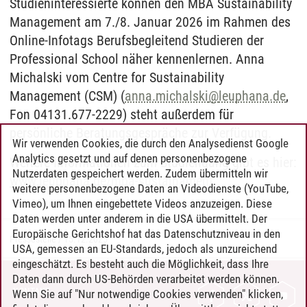
Studieninteressierte können den MBA Sustainability
Management am 7./8. Januar 2026 im Rahmen des
Online-Infotags Berufsbegleitend Studieren der
Professional School näher kennenlernen. Anna
Michalski vom Centre for Sustainability
Management (CSM) (
anna.michalski
@
leuphana.de
,
Fon 04131.677-2229) steht außerdem für
persönliche Beratungsgespräche zur Verfügung.
Wir verwenden Cookies, die durch den Analysedienst Google
Analytics gesetzt und auf denen personenbezogene
Weitere Informationen zum Studiengang gibt es hier:
Nutzerdaten gespeichert werden. Zudem übermitteln wir
www.leuphana.de/mba-sustainament
weitere personenbezogene Daten an Videodienste (YouTube,
Vimeo), um Ihnen eingebettete Videos anzuzeigen. Diese
Daten werden unter anderem in die USA übermittelt. Der
Europäische Gerichtshof hat das Datenschutzniveau in den
Pressestelle
/
15.12.2025
USA, gemessen an EU-Standards, jedoch als unzureichend
eingeschätzt. Es besteht auch die Möglichkeit, dass Ihre
Daten dann durch US-Behörden verarbeitet werden können.
KONTAKT
Wenn Sie auf "Nur notwendige Cookies verwenden" klicken,