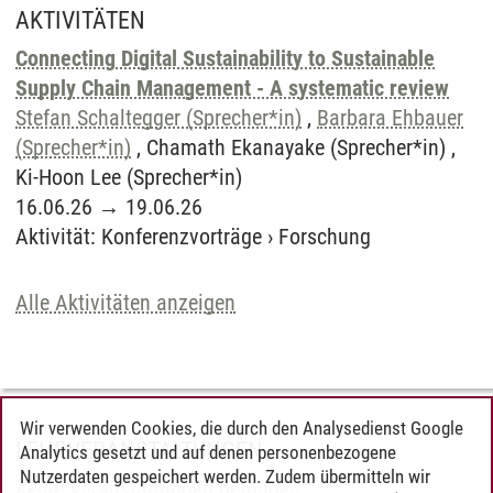
AKTIVITÄTEN
Connecting Digital Sustainability to Sustainable
Supply Chain Management - A systematic review
Stefan Schaltegger (Sprecher*in)
,
Barbara Ehbauer
(Sprecher*in)
, Chamath Ekanayake (Sprecher*in) ,
Ki-Hoon Lee (Sprecher*in)
16.06.26
→
19.06.26
Aktivität
:
Konferenzvorträge
›
Forschung
Alle Aktivitäten anzeigen
Wir verwenden Cookies, die durch den Analysedienst Google
LEHRVERANSTALTUNGEN
Analytics gesetzt und auf denen personenbezogene
Nutzerdaten gespeichert werden. Zudem übermitteln wir
Keine Veranstaltungen gefunden.