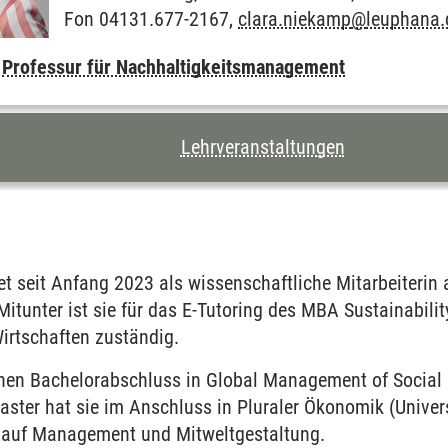
Fon 04131.677-2167,
clara.niekamp
@
leuphana.
,
Professur für Nachhaltigkeitsmanagement
CHNIS DIESER SEITE
Lehrveranstaltungen
t seit Anfang 2023 als wissenschaftliche Mitarbeiterin 
tunter ist sie für das E-Tutoring des MBA Sustainabil
 Wirtschaften zuständig.
nen Bachelorabschluss in Global Management of Social Is
aster hat sie im Anschluss in Pluraler Ökonomik (Univers
r auf Management und Mitweltgestaltung.