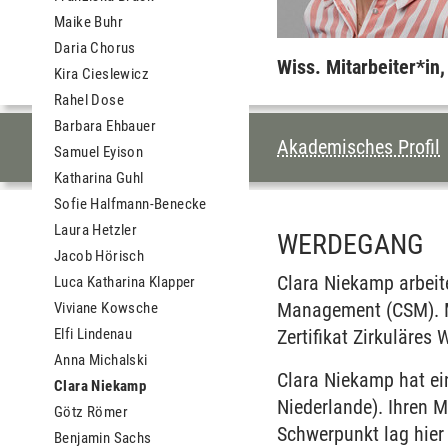
Maike Buhr
Daria Chorus
Wiss. Mitarbeiter*in
Kira Cieslewicz
Rahel Dose
Barbara Ehbauer
INHALTSVERZEI
Akademisches Profil
Samuel Eyison
Katharina Guhl
Sofie Halfmann-Benecke
Laura Hetzler
WERDEGANG
Jacob Hörisch
Clara Niekamp arbeite
Luca Katharina Klapper
Management (CSM). Mi
Viviane Kowsche
Elfi Lindenau
Zertifikat Zirkuläres
Anna Michalski
Clara Niekamp hat ei
Clara Niekamp
Niederlande). Ihren M
Götz Römer
Schwerpunkt lag hie
Benjamin Sachs