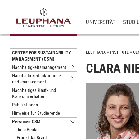
UNIVERSITÄT
STUDI
LEUPHANA
INSTITUTE
CE
CENTRE FOR SUSTAINABILITY
MANAGEMENT (CSM)
CLARA NI
Nachhaltigkeitsmanagement
Untermenu Nachhaltigkeitsmanagem
Nachhaltigkeitsökonomie
und -management
Untermenu Nachhaltigkeitsökonomi
Nachhaltiges Kauf- und
Konsumverhalten
Publikationen
Hinweise für Studierende
Personen CSM
Untermenu Personen CSM
Julia Benkert
Franziska Brack