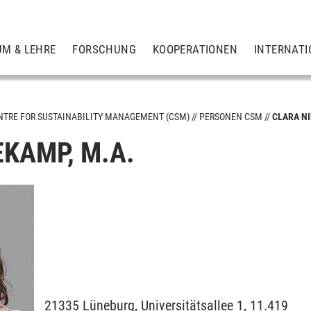
UM & LEHRE
FORSCHUNG
KOOPERATIONEN
INTERNATI
NTRE FOR SUSTAINABILITY MANAGEMENT (CSM)
PERSONEN CSM
CLARA N
EKAMP, M.A.
ent
e und -management
21335
Lüneburg,
Universitätsallee 1, 11.419