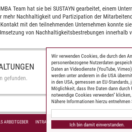
im MBA Team hat sie bei SUSTAYN gearbeitet, einem Unter
ür mehr Nachhaltigkeit und Partizipation der Mitarbeite
 Kontakt mit den teilnehmenden Unternehmen konnte sie v
Umsetzung von Nachhaltigkeitsbestrebungen innerhalb 
Wir verwenden Cookies, die durch den An
personenbezogene Nutzerdaten gespeich
ALTUNGEN
Daten an Videodienste (YouTube, Vimeo),
werden unter anderem in die USA übermit
n gefunden.
in den USA, gemessen an EU-Standards, j
Möglichkeit, dass Ihre Daten dann durch
notwendige Cookies verwenden" klicken, f
Nähere Informationen hierzu entnehmen S
S ARBEITGEBER
INTRANET
IMPRESSUM
DATENSCHUTZ
BARR
Ich bin damit einverstanden.