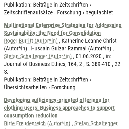
Publikation
:
Beiträge in Zeitschriften
›
Zeitschriftenaufsätze
›
Forschung
›
begutachtet
Multinational Enterprise Strategies for Addressing
Sustainability: the Need for Consolidation
Roger Burritt (Autor*in)
, Katherine Leanne Christ
(Autor*in) , Hussain Gulzar Rammal (Autor*in) ,
Stefan Schaltegger (Autor*in)
, 01.06.2020 , in:
Journal of Business Ethics, 164, 2 , S. 389-410 , 22
S.
Publikation
:
Beiträge in Zeitschriften
›
Übersichtsarbeiten
›
Forschung
Developing sufficiency-oriented offerings for
clothing users: Business approaches to support
consumption reduction
Birte Freudenreich (Autor*in)
,
Stefan Schaltegger