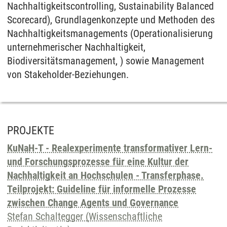
Nachhaltigkeitscontrolling, Sustainability Balanced
Scorecard), Grundlagenkonzepte und Methoden des
Nachhaltigkeitsmanagements (Operationalisierung
unternehmerischer Nachhaltigkeit,
Biodiversitätsmanagement, ) sowie Management
von Stakeholder-Beziehungen.
PROJEKTE
KuNaH-T - Realexperimente transformativer Lern-
und Forschungsprozesse für eine Kultur der
Nachhaltigkeit an Hochschulen - Transferphase.
Teilprojekt: Guideline für informelle Prozesse
zwischen Change Agents und Governance
Stefan Schaltegger (Wissenschaftliche