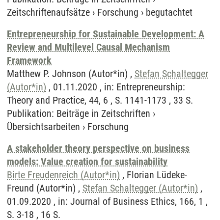
Zeitschriftenaufsätze
›
Forschung
›
begutachtet
Entrepreneurship for Sustainable Development: A
Review and Multilevel Causal Mechanism
Framework
Matthew P. Johnson (Autor*in) ,
Stefan Schaltegger
(Autor*in)
, 01.11.2020 , in: Entrepreneurship:
Theory and Practice, 44, 6 , S. 1141-1173 , 33 S.
Publikation
:
Beiträge in Zeitschriften
›
Übersichtsarbeiten
›
Forschung
A stakeholder theory perspective on business
models: Value creation for sustainability
Birte Freudenreich (Autor*in)
, Florian Lüdeke-
Freund (Autor*in) ,
Stefan Schaltegger (Autor*in)
,
01.09.2020 , in: Journal of Business Ethics, 166, 1 ,
S. 3-18 , 16 S.