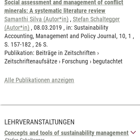
Social assessment and management of conflict
minerals: A systematic literature review
Samanthi Silva (Autor*in)
,
Stefan Schaltegger
(Autor*in)
, 08.03.2019 , in: Sustainability
Accounting, Management and Policy Journal, 10, 1 ,
S. 157-182 , 26 S.
Publikation
:
Beiträge in Zeitschriften
›
Zeitschriftenaufsätze
›
Forschung
›
begutachtet
Alle Publikationen anzeigen
LEHRVERANSTALTUNGEN
Concepts and tools of sustainability management