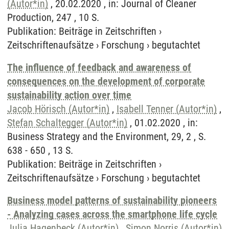
(Autor*in)
, 20.02.2020 , in: Journal of Cleaner
Production, 247 , 10 S.
Publikation
:
Beiträge in Zeitschriften
›
Zeitschriftenaufsätze
›
Forschung
›
begutachtet
The influence of feedback and awareness of
consequences on the development of corporate
sustainability action over time
Jacob Hörisch (Autor*in)
,
Isabell Tenner (Autor*in)
,
Stefan Schaltegger (Autor*in)
, 01.02.2020 , in:
Business Strategy and the Environment, 29, 2 , S.
638 - 650 , 13 S.
Publikation
:
Beiträge in Zeitschriften
›
Zeitschriftenaufsätze
›
Forschung
›
begutachtet
Business model patterns of sustainability pioneers
- Analyzing cases across the smartphone life cycle
Julia Hagenbeck (Autor*in)
,
Simon Norris (Autor*in)