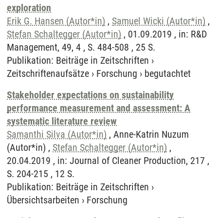
exploration
Erik G. Hansen (Autor*in)
,
Samuel Wicki (Autor*in)
,
Stefan Schaltegger (Autor*in)
, 01.09.2019 , in: R&D
Management, 49, 4 , S. 484-508 , 25 S.
Publikation
:
Beiträge in Zeitschriften
›
Zeitschriftenaufsätze
›
Forschung
›
begutachtet
Stakeholder expectations on sustainability
performance measurement and assessment: A
systematic literature review
Samanthi Silva (Autor*in)
, Anne-Katrin Nuzum
(Autor*in) ,
Stefan Schaltegger (Autor*in)
,
20.04.2019 , in: Journal of Cleaner Production, 217 ,
S. 204-215 , 12 S.
Publikation
:
Beiträge in Zeitschriften
›
Übersichtsarbeiten
›
Forschung