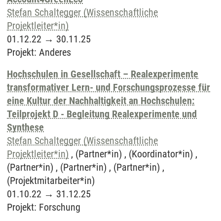
Stefan Schaltegger (Wissenschaftliche
Projektleiter*in)
01.12.22
→
30.11.25
Projekt
:
Anderes
Hochschulen in Gesellschaft – Realexperimente
transformativer Lern- und Forschungsprozesse für
eine Kultur der Nachhaltigkeit an Hochschulen:
Teilprojekt D - Begleitung Realexperimente und
Synthese
Stefan Schaltegger (Wissenschaftliche
Projektleiter*in)
, (Partner*in) , (Koordinator*in) ,
(Partner*in) , (Partner*in) , (Partner*in) ,
(Projektmitarbeiter*in)
01.10.22
→
31.12.25
Projekt
:
Forschung