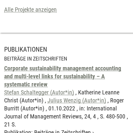
Alle Projekte anzeigen
PUBLIKATIONEN
BEITRÄGE IN ZEITSCHRIFTEN
Corporate sustainability management accounting
and multi-level links for sustainability – A
systematic review
Stefan Schaltegger (Autor*in)
, Katherine Leanne
Christ (Autor*in) ,
Julius Wenzig (Autor*in)
, Roger
Burritt (Autor*in) , 01.10.2022 , in: International
Journal of Management Reviews, 24, 4 , S. 480-500 ,
21 S.
Publikation
:
Beiträge in Zeitschriften
›