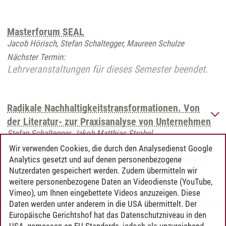
Masterforum SEAL
Jacob Hörisch, Stefan Schaltegger, Maureen Schulze
Nächster Termin:
Lehrveranstaltungen für dieses Semester beendet.
Radikale Nachhaltigkeitstransformationen. Von
der Literatur- zur Praxisanalyse von Unternehmen
Stefan Schaltegger, Jakob Matthias Strobel
Nächster Termin:
Wir verwenden Cookies, die durch den Analysedienst Google
Lehrveranstaltungen für dieses Semester beendet.
Analytics gesetzt und auf denen personenbezogene
Nutzerdaten gespeichert werden. Zudem übermitteln wir
weitere personenbezogene Daten an Videodienste (YouTube,
Vimeo), um Ihnen eingebettete Videos anzuzeigen. Diese
Daten werden unter anderem in die USA übermittelt. Der
Europäische Gerichtshof hat das Datenschutzniveau in den
CSM
/
19.02.2024
USA, gemessen an EU-Standards, jedoch als unzureichend