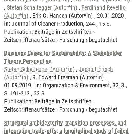
,
Stefan Schaltegger (Autor*in)
,
Ferdinand Revellio
(Autor*in)
, Erik G. Hansen (Autor*in) , 20.01.2020 ,
in: Journal of Cleaner Production, 244 , 15 S.
Publikation
:
Beiträge in Zeitschriften
›
Zeitschriftenaufsätze
›
Forschung
›
begutachtet
Business Cases for Sustainability: A Stakeholder
Theory Perspective
Stefan Schaltegger (Autor*in)
,
Jacob Hörisch
(Autor*in)
, R. Edward Freeman (Autor*in) ,
01.09.2019 , in: Organization & Environment, 32, 3 ,
S. 191-212 , 22 S.
Publikation
:
Beiträge in Zeitschriften
›
Zeitschriftenaufsätze
›
Forschung
›
begutachtet
Structural ambidexterity, transition processes, and
integration trade‐offs: a longitudinal study of failed