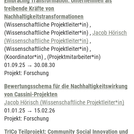
Embracing Transformation: Unternehmen als
treibende Kräfte von
Nachhaltigkeitstransformationen
(Wissenschaftliche Projektleiter*in) ,
(Wissenschaftliche Projektleiter*in) ,
Jacob Hörisch
(Wissenschaftliche Projektleiter*in)
,
(Wissenschaftliche Projektleiter*in) ,
(Koordinator*in) , (Projektmitarbeiter*in)
01.09.25
→
30.08.30
Projekt
:
Forschung
Bewertungsschema für die Nachhaltigkeitswirkung
von Cassini-Projekten
Jacob Hörisch (Wissenschaftliche Projektleiter*in)
01.01.25
→
15.02.26
Projekt
:
Forschung
TrICo Teilprojekt: Community Social Innovation und