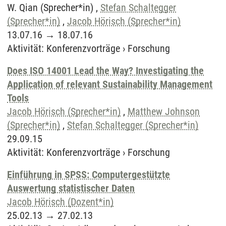
W. Qian (Sprecher*in) ,
Stefan Schaltegger
(Sprecher*in)
,
Jacob Hörisch (Sprecher*in)
13.07.16
→
18.07.16
Aktivität
:
Konferenzvorträge
›
Forschung
Does ISO 14001 Lead the Way? Investigating the
Application of relevant Sustainability Management
Tools
Jacob Hörisch (Sprecher*in)
,
Matthew Johnson
(Sprecher*in)
,
Stefan Schaltegger (Sprecher*in)
29.09.15
Aktivität
:
Konferenzvorträge
›
Forschung
Einführung in SPSS: Computergestützte
Auswertung statistischer Daten
Jacob Hörisch (Dozent*in)
25.02.13
→
27.02.13