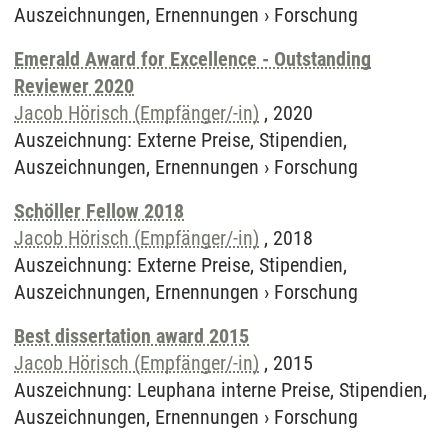
Auszeichnungen, Ernennungen
›
Forschung
Emerald Award for Excellence - Outstanding
Reviewer 2020
Jacob Hörisch (Empfänger/-in)
,
2020
Auszeichnung
:
Externe Preise, Stipendien,
Auszeichnungen, Ernennungen
›
Forschung
Schöller Fellow 2018
Jacob Hörisch (Empfänger/-in)
,
2018
Auszeichnung
:
Externe Preise, Stipendien,
Auszeichnungen, Ernennungen
›
Forschung
Best dissertation award 2015
Jacob Hörisch (Empfänger/-in)
,
2015
Auszeichnung
:
Leuphana interne Preise, Stipendien,
Auszeichnungen, Ernennungen
›
Forschung