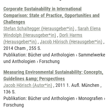
Corporate Sustainability in International
Comparison: State of Practice, Opportunities and
Challenges
Stefan Schaltegger (Herausgeber*in)
,
Sarah Elena
Windolph (Herausgeber*in)
,
Dorli Harms
(Herausgeber*in)
,
Jacob Hörisch (Herausgeber*in)
,
2014 Cham , 255 S.
Publikation
:
Bücher und Anthologien
›
Sammelwerke
und Anthologien
›
Forschung
Measuring Environmental Sustainability: Concepts,
Guidelines &amp; Perspectives
Jacob Hörisch (Autor*in)
, 2011 1. Aufl. München ,
136 S.
Publikation
:
Bücher und Anthologien
›
Monografien
›
Forschung