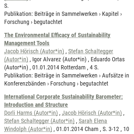
S.
Publikation
:
Beiträge in Sammelwerken
›
Kapitel
›
Forschung
›
begutachtet
The Environmental Efficacy of Sustainability
Management Tools
Jacob Hörisch (Autor*in)
,
Stefan Schaltegger
(Autor*in)
, Igor Alvarez (Autor*in) , Eduardo Ortas
(Autor*in) , 01.01.2014 Rotterdam , 4 S.
Publikation
:
Beiträge in Sammelwerken
›
Aufsätze in
Konferenzbänden
›
Forschung
›
begutachtet
International Corporate Sustainability Barometer:
Introduction and Structure
Dorli Harms (Autor*in)
,
Jacob Hörisch (Autor*in)
,
Stefan Schaltegger (Autor*in)
,
Sarah Elena
Windolph (Autor*in)
, 01.01.2014 Cham , S. 3-12 , 10