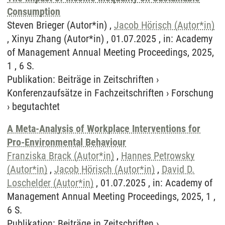
Consumption
Steven Brieger (Autor*in) ,
Jacob Hörisch (Autor*in)
, Xinyu Zhang (Autor*in) , 01.07.2025 , in: Academy
of Management Annual Meeting Proceedings, 2025,
1 , 6 S.
Publikation
:
Beiträge in Zeitschriften
›
Konferenzaufsätze in Fachzeitschriften
›
Forschung
›
begutachtet
A Meta-Analysis of Workplace Interventions for
Pro-Environmental Behaviour
Franziska Brack (Autor*in)
,
Hannes Petrowsky
(Autor*in)
,
Jacob Hörisch (Autor*in)
,
David D.
Loschelder (Autor*in)
, 01.07.2025 , in: Academy of
Management Annual Meeting Proceedings, 2025, 1 ,
6 S.
Publikation
:
Beiträge in Zeitschriften
›