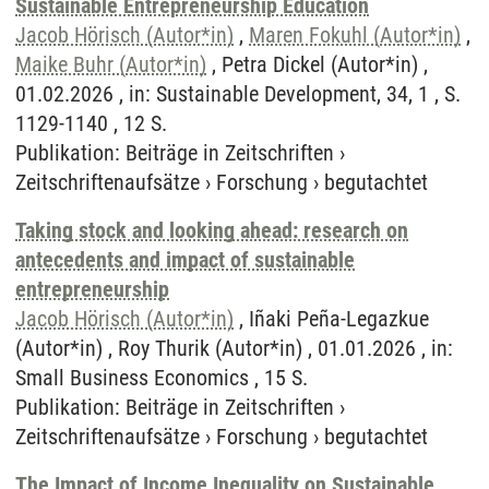
Sustainable Entrepreneurship Education
Jacob Hörisch (Autor*in)
,
Maren Fokuhl (Autor*in)
,
Maike Buhr (Autor*in)
, Petra Dickel (Autor*in) ,
01.02.2026 , in: Sustainable Development, 34, 1 , S.
1129-1140 , 12 S.
Publikation
:
Beiträge in Zeitschriften
›
Zeitschriftenaufsätze
›
Forschung
›
begutachtet
Taking stock and looking ahead: research on
antecedents and impact of sustainable
entrepreneurship
Jacob Hörisch (Autor*in)
, Iñaki Peña-Legazkue
(Autor*in) , Roy Thurik (Autor*in) , 01.01.2026 , in:
Small Business Economics , 15 S.
Publikation
:
Beiträge in Zeitschriften
›
Zeitschriftenaufsätze
›
Forschung
›
begutachtet
The Impact of Income Inequality on Sustainable