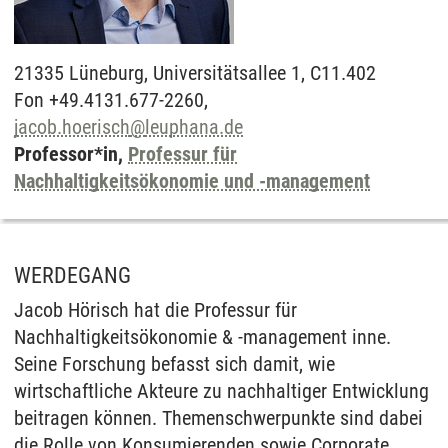
21335
Lüneburg,
Universitätsallee 1, C11.402
Fon +49.4131.677-2260,
jacob.hoerisch
@
leuphana.de
Professor*in,
Professur für
Nachhaltigkeitsökonomie und -management
WERDEGANG
Jacob Hörisch hat die Professur für
Nachhaltigkeitsökonomie & -management inne.
Seine Forschung befasst sich damit, wie
wirtschaftliche Akteure zu nachhaltiger Entwicklung
beitragen können. Themenschwerpunkte sind dabei
die Rolle von Konsumierenden sowie Corporate