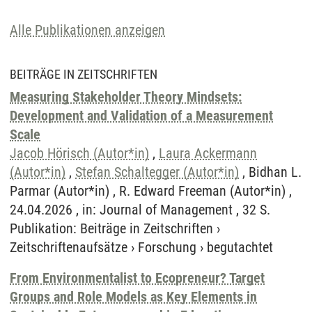
Alle Publikationen anzeigen
BEITRÄGE IN ZEITSCHRIFTEN
Measuring Stakeholder Theory Mindsets:
Development and Validation of a Measurement
Scale
Jacob Hörisch (Autor*in)
,
Laura Ackermann
(Autor*in)
,
Stefan Schaltegger (Autor*in)
, Bidhan L.
Parmar (Autor*in) , R. Edward Freeman (Autor*in) ,
24.04.2026 , in: Journal of Management , 32 S.
Publikation
:
Beiträge in Zeitschriften
›
Zeitschriftenaufsätze
›
Forschung
›
begutachtet
From Environmentalist to Ecopreneur? Target
Groups and Role Models as Key Elements in