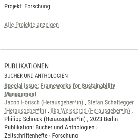
Projekt
:
Forschung
Alle Projekte anzeigen
PUBLIKATIONEN
BÜCHER UND ANTHOLOGIEN
Special issue: Frameworks for Sustainability
Management
Jacob Hörisch (Herausgeber*in)
,
Stefan Schaltegger
(Herausgeber*in)
,
Ilka Weissbrod (Herausgeber*in)
,
Philipp Schreck (Herausgeber*in) , 2023 Berlin
Publikation
:
Bücher und Anthologien
›
Zeitschriftenhefte
›
Forschung