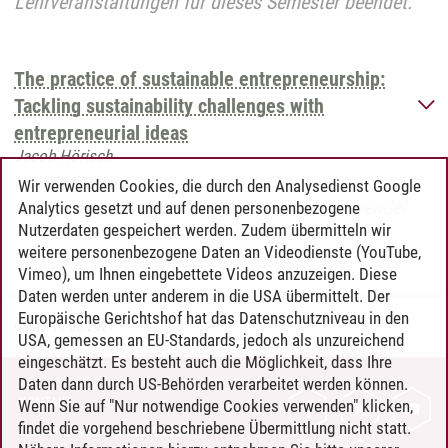
Lehrveranstaltungen für dieses Semester beendet.
The practice of sustainable entrepreneurship:
Tackling sustainability challenges with
entrepreneurial ideas
Jacob Hörisch
Nächster Termin:
Wir verwenden Cookies, die durch den Analysedienst Google
Lehrveranstaltungen für dieses Semester beendet.
Analytics gesetzt und auf denen personenbezogene
Nutzerdaten gespeichert werden. Zudem übermitteln wir
weitere personenbezogene Daten an Videodienste (YouTube,
Vimeo), um Ihnen eingebettete Videos anzuzeigen. Diese
Daten werden unter anderem in die USA übermittelt. Der
Europäische Gerichtshof hat das Datenschutzniveau in den
CSM
/
16.08.2021
USA, gemessen an EU-Standards, jedoch als unzureichend
eingeschätzt. Es besteht auch die Möglichkeit, dass Ihre
Daten dann durch US-Behörden verarbeitet werden können.
KONTAKT
Wenn Sie auf "Nur notwendige Cookies verwenden" klicken,
findet die vorgehend beschriebene Übermittlung nicht statt.
LEUPHANA ALS ARBEITGEBER