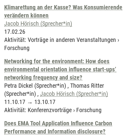
Klimarettung an der Kasse? Was Konsumierende
verändern können
Jacob Hörisch (Sprecher*in)
17.02.26
Aktivität
:
Vorträge in anderen Veranstaltungen
›
Forschung
Networking for the environment: How does
environmental orientation influence start-ups’
networking frequency and size?
Petra Dickel (Sprecher*in) , Thomas Ritter
(Sprecher*in) ,
Jacob Hörisch (Sprecher*in)
11.10.17
→
13.10.17
Aktivität
:
Konferenzvorträge
›
Forschung
Does EMA Tool Application Influence Carbon
Performance and Information disclosure?