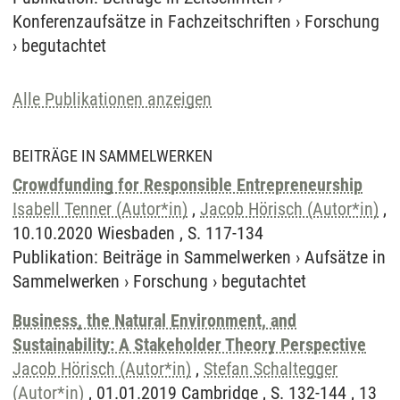
Konferenzaufsätze in Fachzeitschriften
›
Forschung
›
begutachtet
Alle Publikationen anzeigen
BEITRÄGE IN SAMMELWERKEN
Crowdfunding for Responsible Entrepreneurship
Isabell Tenner (Autor*in)
,
Jacob Hörisch (Autor*in)
,
10.10.2020 Wiesbaden , S. 117-134
Publikation
:
Beiträge in Sammelwerken
›
Aufsätze in
Sammelwerken
›
Forschung
›
begutachtet
Business, the Natural Environment, and
Sustainability: A Stakeholder Theory Perspective
Jacob Hörisch (Autor*in)
,
Stefan Schaltegger
(Autor*in)
, 01.01.2019 Cambridge , S. 132-144 , 13